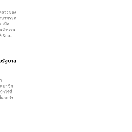
องหลวงของ
ึกษาพรรค
เมื่อ
าชนจำนวน
่ &nb...
้งรัฐบาล
่า
งสมาชิก
าไว้ที่
ี่คาดว่า