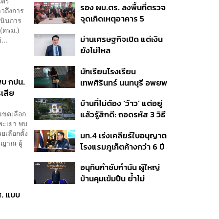
ตรี
รอง ผบ.ตร. ลงพื้นที่ตรวจ
หลากหลายของวง
าวถึงการ
จุดเกิดเหตุอาคาร 5
ำเนินการ
รร.เทพศิรินทร์ นนทบุรี
(ครม.)
ม่านเศรษฐกิจเปิด แต่เงิน
...
ยังไม่ไหล
นักเรียนโรงเรียน
งพบ กปน.
เทพศิรินทร์ นนทบุรี อพยพ
เสีย
เข้ายังพื้นที่ปลอดภัย
บ้านที่ไม่ต้อง ‘ว้าว’ แต่อยู่
ชั่วคราว หลังเหตุใช้อาวุธ
 เขตเลือก
แล้วรู้สึกดี: ถอดรหัส 3 วิธี
ปืนภายในโรงเรียน
ัดพะเยา พบ
คิด Sansiri WELL เพื่อ
คลี่คลาย
เลือกตั้ง
มท.4 เร่งเคลียร์ใบอนุญาต
Well-Being ในทุกวัน
ิญาณ ผู้
โรงแรมภูเก็ตค้างกว่า 6 ปี
ตั้งเป้าจบ ก.ย. ยกเป็น
อนุทินกำชับกำนัน ผู้ใหญ่
โมเดลแก้ทั้งประเทศ
บ้านคุมเข้มปืน ย้ำไม่
อนุญาตประชาชน-ขรก.ไร้
สส. แบบ
หน้าที่พกปืนออกนอก
เคหสถาน หวั่นพฤติกรรม