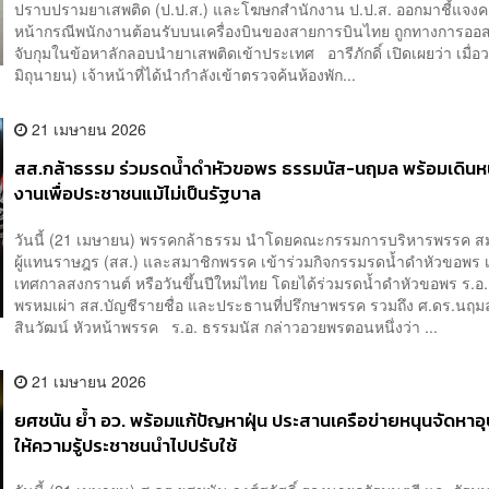
ปราบปรามยาเสพติด (ป.ป.ส.) และโฆษกสำนักงาน ป.ป.ส. ออกมาชี้แจงค
หน้ากรณีพนักงานต้อนรับบนเครื่องบินของสายการบินไทย ถูกทางการออส
จับกุมในข้อหาลักลอบนำยาเสพติดเข้าประเทศ อารีภักดิ์ เปิดเผยว่า เมื่อว
มิถุนายน) เจ้าหน้าที่ได้นำกำลังเข้าตรวจค้นห้องพัก...
21 เมษายน 2026
​สส.กล้าธรรม ร่วมรดน้ำดำหัวขอพร ธรรมนัส-นฤมล พร้อมเดินหน
งานเพื่อประชาชนแม้ไม่เป็นรัฐบาล
วันนี้ (21 เมษายน) พรรคกล้าธรรม นำโดยคณะกรรมการบริหารพรรค ส
ผู้แทนราษฎร (สส.) และสมาชิกพรรค เข้าร่วมกิจกรรมรดน้ำดำหัวขอพร เ
เทศกาลสงกรานต์ หรือวันขึ้นปีใหม่ไทย โดยได้ร่วมรดน้ำดำหัวขอพร ร.อ
พรหมเผ่า สส.บัญชีรายชื่อ และประธานที่ปรึกษาพรรค รวมถึง ศ.ดร.นฤ
สินวัฒน์ หัวหน้าพรรค ร.อ. ธรรมนัส กล่าวอวยพรตอนหนึ่งว่า ...
21 เมษายน 2026
ยศชนัน ย้ำ อว. พร้อมแก้ปัญหาฝุ่น ประสานเครือข่ายหนุนจัดหาอ
ให้ความรู้ประชาชนนำไปปรับใช้