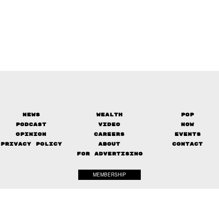
News
Wealth
Pop
Podcast
Video
Now
Opinion
Careers
Events
Privacy Policy
About
Contact
FOR ADVERTISING
MEMBERSHIP