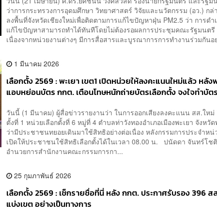
วันนี้ (21 เมษายน) ศ.ดร.ยศชนัน วงศ์สวัสดิ์ รองนายกรัฐมนตรี และรัฐมน
ว่าการกระทรวงการอุดมศึกษา วิทยาศาสตร์ วิจัยและนวัตกรรม (อว.) กล่
ลงพื้นที่จังหวัดเชียงใหม่เพื่อติดตามการแก้ไขปัญหาฝุ่น PM2.5 ว่า การด
แก้ไขปัญหาสามารถทำได้ทันทีโดยไม่ต้องรอผลการประชุมคณะรัฐมนตรี 
เนื่องจากหน่วยงานต่างๆ มีการสื่อสารและบูรณาการการทำงานร่วมกันอย่
1 มีนาคม 2026
เลือกตั้ง 2569 : พะเยา เขต1 เปิดหน่วยให้ลงคะแนนใหม่แล้ว หลั
แอบหย่อนบัตร กกต. เตือนโทษหนักถ่ายบัตรเลือกตั้ง จงใจทำบัตร
วันนี้ (1 มีนาคม) ผู้สื่อข่าวรายงานว่า ในการออกเสียงลงคะแนน สส.ใหม่
ตั้งที่ 1 หน่วยเลือกตั้งที่ 6 หมู่ที่ 4 ตำบลท่าวังทองอำเภอเมืองพะเยา จังหว
ว่ามีประชาชนทยอยเดินมาใช้สิทธิอย่างต่อเนื่อง หลังกรรมการประจำหน่วย
เปิดให้ประชาชนใช้สิทธิเลือกตั้งได้ในเวลา 08.00 น. ปนัดดา จันทร์โชต
อำนวยการสำนักงานคณะกรรมการกา...
25 กุมภาพันธ์ 2026
เลือกตั้ง 2569 : ​เช็กรายชื่อที่นี่ หลัง กกต. ประกาศรับรอง 396 
แบ่งเขต อย่างเป็นทางการ