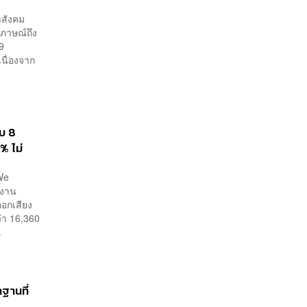
าสังคม
มภาษณ์ถึง
9
เนื่องจาก
.
พบ 8
% ไม่
(We
ำงาน
อกเสียง
ว่า 16,360
.
ฐานที่