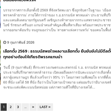
บรรยากาศการเลือกตั้งปี 2569 ที่จังหวัดพะเยา ซึ่งถูกจับตาในฐานะ ‘เมื
พรรคกล้าธรรม’ ภายใต้การนำของ ร.อ.ธรรมนัส พรหมเผ่า ประธานที่ปร
และแคนดิเดตนายกรัฐมนตรี เผชิญแรงท้าทายจากกระแสพรรคประชาชน 
ไอซ์ รักชนก ศรีนอก แกนนำคนสำคัญลงพื้นที่หาเสียง พร้อมภาพประช
มากออกมาต้อนรับ จนถูกมองว่าเป็น ‘สายตาแห่งความหวัง’ ของคนในพื้นที
9 กุมภาพันธ์ 2026
เลือกตั้ง 2569 : ธรรมนัสพอใจผลงานเลือกตั้ง ยืนยันยังไม่มีดีลตั
ทุกอย่างต้องให้เกียรติพรรคแกนนำ
วันนี้ (9 กุมภาพันธ์) ที่กระทรวงเกษตรและสหกรณ์ ร.อ. ธรรมนัส พรหมเผ
ประธานที่ปรึกษาพรรคกล้าธรรม เปิดเผยถึงผลการนับคะแนนการเลือกตั้
สภาผู้แทนราษฎร ที่แล้วเสร็จกว่า 95% ว่า โดยภาพรวมพึงพอใจ จากที่ตั้งเป้
60 ที่นั่ง แต่ได้ 58 ที่นั่ง ถือว่าเป็นไปตามเป้าหมาย แต่ยอมรับว่ามีบางเขตท
จะชนะแต่แพ้คะแนนนิดหน่อย แต่ภาพรวมดีใจที่มีบางเขตได้...
1
2
3
...
»
LAST »