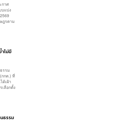
ลอกเลียนแบบ จ่อลงพื้นที่
ระกาศ
เกิดเหตุ
บบแบ่ง
์ 2569
ราษฎรตาม
ำไม่มี
้าธรรม
กกต.) ที่
ได้เฝ้า
เลือกตั้ง
้านธรรม