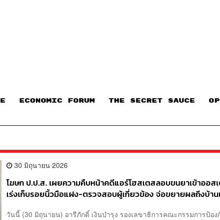
E
ECONOMIC FORUM
THE SECRET SAUCE​
OP
30 มิถุนายน 2026
โฆษก ป.ป.ส. เผยความคืบหน้าคดีแอร์โฮสเตสลอบขนยาเข้าออสเ
เร่งเก็บรอยนิ้วมือแฝง-ตรวจสอบผู้เกี่ยวข้อง จ่อขยายผลถึงบ้านแม
พะเยา
วันนี้ (30 มิถุนายน) อารีภักดิ์ เงินบำรุง รองเลขาธิการคณะกรรมการป้อ