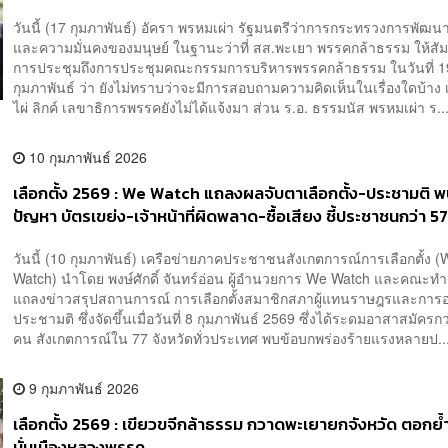
วันนี้ (17 กุมภาพันธ์) อัครา พรหมเผ่า รัฐมนตรีว่าการกระทรวงการพัฒน
และความมั่นคงของมนุษย์ ในฐานะว่าที่ สส.พะเยา พรรคกล้าธรรม ให้สั
การประชุมถึงการประชุมคณะกรรมการบริหารพรรคกล้าธรรม ในวันที่ 1
กุมภาพันธ์ ว่า ยังไม่ทราบว่าจะมีการสอบถามความคิดเห็นในเรื่องใดบ้าง 
ไผ่ ลิกค์ เลขาธิการพรรคยังไม่ได้แจ้งมา ส่วน ร.อ. ธรรมนัส พรหมเผ่า ร..
10 กุมภาพันธ์ 2026
เลือกตั้ง 2569 : We Watch แถลงผลจับตาเลือกตั้ง-ประชามติ 
ปัญหา บัตรเขย่ง-เจ้าหน้าที่ผิดพลาด-ซื้อเสียง ชี้ประชาชนกว่า 57
พอใจการทำงาน กกต.
วันนี้ (10 กุมภาพันธ์) เครือข่ายภาคประชาชนสังเกตการณ์การเลือกตั้ง 
Watch) นำโดย พงษ์ศักดิ์ จันทร์อ่อน ผู้อำนวยการ We Watch และคณะท
แถลงข่าวสรุปสถานการณ์ การเลือกตั้งสมาชิกสภาผู้แทนราษฎรและการอ
ประชามติ ซึ่งจัดขึ้นเมื่อวันที่ 8 กุมภาพันธ์ 2569 ซึ่งได้ระดมอาสาสมัครก
คน สังเกตการณ์ใน 77 จังหวัดทั่วประเทศ พบข้อบกพร่องร้ายแรงหลายป..
9 กุมภาพันธ์ 2026
เลือกตั้ง 2569 : เขียวขจีกล้าธรรม กวาดพะเยายกจังหวัด ตอกย้ำ
มั่นเมืองหลวงพรรค