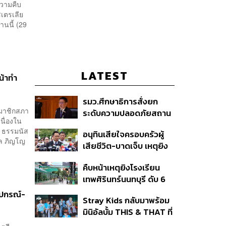
วามคืบ
เตรเลีย
านนี้ (29
LATEST
้าทํา
รมว.ศึกษาธิการสั่งยก
มาชิกสภา
ระดับความปลอดภัยสถาน
นื่องใน
ศึกษาทั่วประเทศ ขอหยุด
. ธรรมนัส
อนุทินเสียใจครอบครัวผู้
แชร์เพื่อระงับพฤติกรรม
มล ภิญโญ
เสียชีวิต-บาดเจ็บ เหตุยิง
เลียนแบบ หลังเหตุยิงใน
ใน รร. สั่งเยียวยาจิตใจ
โรงเรียน
คืบหน้าเหตุยิงโรงเรียน
เดินหน้าแก้ กม.คุมอาวุธปืน
เทพศิรินทร์นนทบุรี ดับ 6
ชี้ผู้ปกครองต้องร่วมรับผิด
ศพ โฆษก ตร. เร่งสอบปม
ชอบ
ุปกรณ์-
Stray Kids กลับมาพร้อม
ขโมยปืนปู่ก่อเหตุ
มินิอัลบั้ม THIS & THAT ที่
สะท้อนตัวตนดนตรีอัน