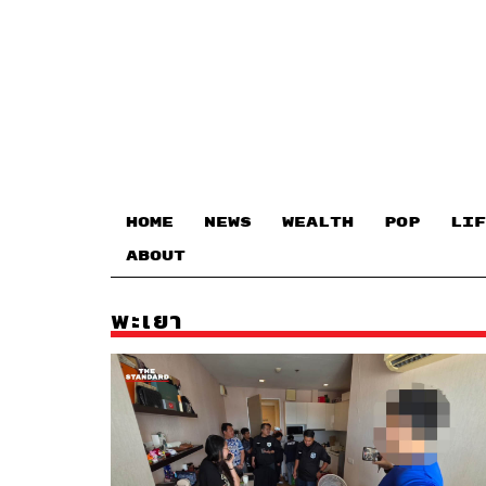
HOME
NEWS
WEALTH
POP
LIF
ABOUT
พะเยา