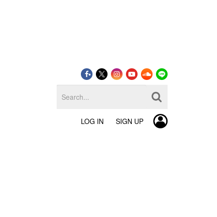
LOG IN
SIGN UP