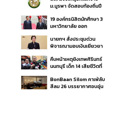
ม.บูรพา จัดสอบท้องถิ่นปี
66
19 องค์กรนิสิตนักศึกษา 3
มหาวิทยาลัย ออก
แถลงการณ์ร่วม ค้าน
นายกฯ สั่งประชุมด่วน
รัฐบาลต้อนรับ ‘มิน อ่อง
พิจารณามอบเงินเยียวยา
หล่าย’
เหตุยิงใน รร. เสียชีวิต 1
คืบหน้าเหตุยิงเทพศิรินทร์
ลบ. ทุพพลภาพ 7 แสนบาท
นนทบุรี เด็ก 14 เสียชีวิตที่
บาดเจ็บสาหัส 2 แสนบาท
โรงพยาบาล สธ. ยืนยันครู
บาดเจ็บเล็กน้อย 1 แสน
BonBaan Silom คาเฟ่ลับ
เสียชีวิต 5 ราย เจ็บ 22
บาท
สีลม 26 บรรยากาศอบอุ่น
ราย
เหมือนบ้าน