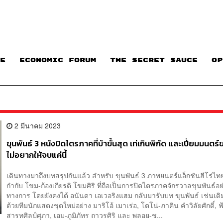
E
ECONOMIC FORUM
THE SECRET SAUCE​
OP
2 มีนาคม 2023
ขุนพันธ์ 3 หนังปิดไตรภาคที่บ้าขั้นสุด เท่เกินพิกัด และเปี่ยมมนตร์
ไม่อยากให้จบแค่นี้
เดินทางมาถึงบทสรุปกันแล้ว สำหรับ ขุนพันธ์ 3 ภาพยนตร์แอ็กชันฮีโร่ไทย
กำกับ โขม-ก้องเกียรติ โขมศิริ ที่ถือเป็นการปิดไตรภาคจักรวาลขุนพันธ์อย
ทางการ โดยยังคงได้ อนันดา เอเวอริงแฮม กลับมารับบท ขุนพันธ์ เช่นเดิ
ด้วยทีมนักแสดงชุดใหม่อย่าง มาริโอ้ เมาเร่อ, โตโน่-ภาคิน คำวิลัยศักดิ์, ฟ
สารทศิลป์ศุภา, เอม-ภูมิภัทร ถาวรศิริ และ พลอย-ช...