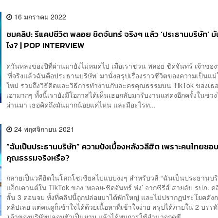
16 มกราคม 2022
ชมคลิป: รีแคปชีวิต พลอย ชิดจันทร์ จริงๆ แล้ว ‘ประธานบริษัท’ มั
ไง? | POP INTERVIEW
ควันหลงของปีที่ผ่านมายังไม่หมดไป เมื่อเราชวน พลอย ชิดจันทร์ เจ้าของว
‘ที่จริงแล้วฉันคือประธานบริษัท’ มานั่งสรุปเรื่องราวชีวิตของความเป็นแม
ใหม่ รวมถึงวิธีคิดและวิธีการทำงานกับละครคุณธรรมบน TikTok ของเธอ
เอามากๆ ทั้งนี้เรายังมีโอกาสได้เห็นเธอกลับมารับงานแสดงอีกครั้งในช่วงไม่ก
ผ่านมา เธอคิดถึงมันมากน้อยแค่ไหน และมีอะไรท...
24 พฤศจิกายน 2021
“ฉันเป็นประธานบริษัท” ความปังเบื้องหลังวลีฮิต เพราะคนไทยชอ
คุณธรรมจริงหรือ?
กลายเป็นวลีฮิตในโลกโซเชียลไปแบบงงๆ สำหรับวลี “ฉันเป็นประธานบริ
แอ็กเคานต์ใน TikTok ของ ‘พลอย-ชิดจันทร์ ห่ง’ จากซีรีส์ สายลับ รปภ. 
สั้น 3 ตอนจบ ทั้งที่คลิปนี้ถูกปล่อยมาได้พักใหญ่ และไม่ปรากฏประโยคดัง
คลิปเลย แต่คนดูก็เข้าใจได้ด้วยเนื้อหาที่เข้าใจง่าย สรุปได้ภายใน 2 บรรทั
‘เจ้าของบริษัทปลอมตัวเป็นยาม แล้วได้พบการใช้อำนาจกดขี...