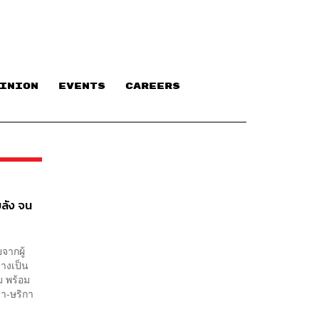
INION
EVENTS
CAREERS
ขลัง จน
จากผู้
่างเป็น
ม พร้อม
้า-ษริกา