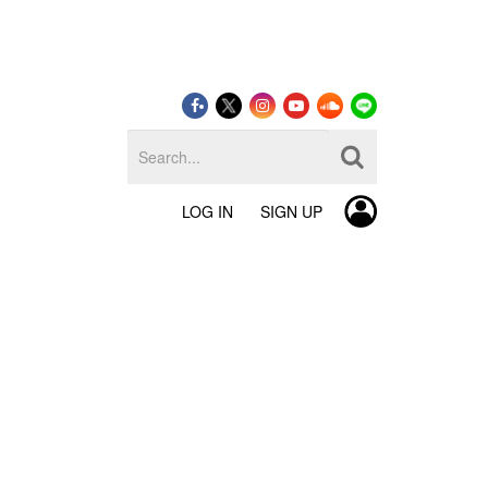
LOG IN
SIGN UP