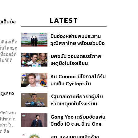
LATEST
นเป็นยัง
มินอ่องหล่ายพบประธาน
ลีสุดเด็ด
วุฒิสภาไทย พร้อมร่วมมือ
่ในโลกยุค
แก้ปัญหาแก้ปัญหามลพิษ
ที่ฮอตฮิต
ยศชนัน วอนงดแชร์ภาพ
ข้ามแดน-สารพิษในแม่น้ำ
ี่ปีที่
เหตุยิงในโรงเรียน
เทพศิรินทร์ นนทบุรี สั่งปิด
Kit Connor มีโอกาสได้รับ
เรียนชั่วคราว-เร่งเยียวยา
บทเป็น Cyclops ใน
จิตใจ
ภาพยนตร์ X-Men
บดูละคร
รัฐบาลเคาะเยียวยาผู้เสีย
เวอร์ชันใหม่
ชีวิตเหตุยิงในโรงเรียน
รายละ 1 ล้านบาท เทียบ 4
ษัท” จาก
Gong Yoo เตรียมจัดแฟน
เหตุในอดีต เข้าเกณฑ์
คลิปขนาด
มีตติ้ง 10 ต.ค. นี้ ณ One
สาธารณภัย พร้อมเร่งจ่าย
กล่าวใน
Bangkok Forum
ด คือ
โดยเร็ว
สถ. แจงเหตุยกเลิกจ้าง