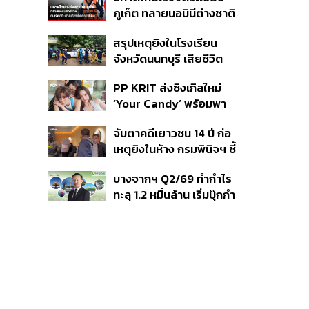
นักเรียน
ภูเก็ต ทลายนอมินีต่างชาติ
คุมเจ็ตสกี สางบริษัทฮุบ
สรุปเหตุยิงในโรงเรียน
ที่ดิน เคลียร์ใบอนุญาต
จังหวัดนนทบุรี เสียชีวิต
โรงแรมค้าง 7 ปี
รวม 8 ราย โฆษก ตร. เผย
PP KRIT ส่งซิงเกิลใหม่
ปมค้นประวัติคดีกราดยิงที่
‘Your Candy’ พร้อมพา
สหรัฐฯ
ต้าเหนิง และ ณิชา ร่วมมิว
จับตาคดีเยาวชน 14 ปี ก่อ
สิกวิดีโอ
เหตุยิงในห้าง กรมพินิจฯ ชี้
ประพฤติดี-รับการรักษาต่อ
บางจากฯ Q2/69 ทำกำไร
เนื่อง ประเมินปล่อยตัว
ทะลุ 1.2 หมื่นล้าน เริ่มบุ๊กกำ
ไร ‘SAF’ เชิงพาณิชย์ครั้ง
แรก หนุนรายได้ครึ่งปีทะลุ
3.2 แสนล้าน