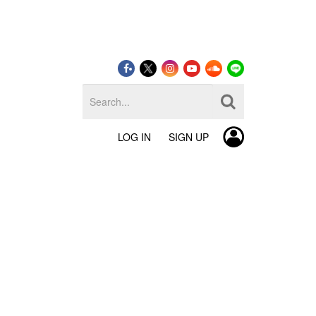
LOG IN
SIGN UP