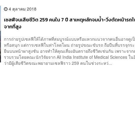
4 ตุลาคม 2018
เซลฟีจนเสียชีวิต 259 คนใน 7 ปี สาเหตุหลักจมน้ำ-วิ่งตัดหน้าร
จากที่สูง
การถ่ายรูปเซลฟีให้ได้ภาพที่สมบูรณ์แบบหรือแหวกแนวจากคนอื่นอาจดูเป็น
หรือสนุก แต่การเซลฟีในท่าโลดโผน ถ่ายรูปขณะขับรถ ถือปืนที่บรรจุกระ
ยืนบนหน้าผาสูงชัน อาจทำให้คุณเสี่ยงอันตรายถึงชีวิตเช่นกัน เพราะจากสถิ
รวบรวมโดยคณะนักวิจัยจาก All India Institute of Medical Sciences ในอ
ว่ามีผู้เสียชีวิตขณะพยายามเซลฟีราว 259 คนในช่วงระหว่...