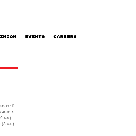
INION
EVENTS
CAREERS
ะหว่างปี
าเหตุการ
70 คน),
าย (8 คน)