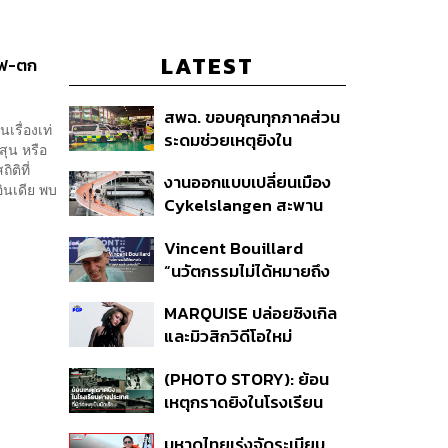
LATEST
ถไฟ-ตก
สพฉ. ขอบคุณทุกภาคส่วน
เรื่องเท่
ระดมช่วยเหตุยิงใน
สุน หรือ
โรงเรียนเทพศิรินทร์ ย้ำ
ติที่
งานออกแบบเปลี่ยนเมือง
ดูแลสิทธิ UCEP ผู้บาดเจ็บ
ินเดีย พบ
Cykelslangen สะพาน
จักรยานลอยฟ้าใน
Vincent Bouillard
โคเปนเฮเกน ทางสัญจร
“นวัตกรรมไม่ได้หมายถึง
ของเมืองที่น่าอยู่
การคิดของใหม่เสมอไป”
MARQUISE ปล่อยซิงเกิล
และมิวสิกวิดีโอใหม่
IRONIC ที่เสียดสีความ
(PHOTO STORY): ย้อน
สัมพันธ์สุด Toxic
เหตุกราดยิงในโรงเรียน
ต่างประเทศ ที่ผู้ก่อเหตุเป็น
มหาดไทยเร่งจัดระเบียบ