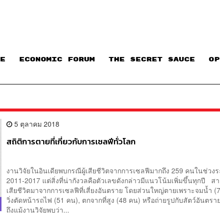
E
ECONOMIC FORUM
THE SECRET SAUCE​
OP
5 ตุลาคม 2018
สถิติการตายที่เกี่ยวกับการเซลฟีทั่วโลก
งานวิจัยในอินเดียพบกรณีผู้เสียชีวิตจากการเซลฟีมากถึง 259 คนในช่วงร
2011-2017 แต่สิ่งที่น่ากังวลคือตัวเลขดังกล่าวมีแนวโน้มเพิ่มขึ้นทุกปี ส
เสียชีวิตมาจากการเซลฟีที่เสี่ยงอันตราย โดยส่วนใหญ่ตายเพราะจมน้ำ (
วิ่งตัดหน้ารถไฟ (51 คน), ตกจากที่สูง (48 คน) หรือถ่ายรูปกับสัตว์อันตร
ถึงแม้งานวิจัยพบว่า...