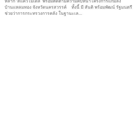
หลาก ‘สี่แควโมเดล’ พร้อมติดตามความคืบหน้าโครงการแก้มลิง
บ้านแหลมทอง จังหวัดนครสวรรค์ ทั้งนี้ มี สันติ พร้อมพัฒน์ รัฐมนตรี
ช่วยว่าการกระทรวงการคลัง ในฐานะเล...