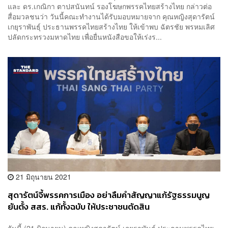
และ ดร.เกณิกา ตาปสนันทน์ รองโฆษกพรรคไทยสร้างไทย กล่าวต่อ
สื่อมวลชนว่า วันนี้คณะทำงานได้รับมอบหมายจาก คุณหญิงสุดารัตน์
เกยุราพันธุ์ ประธานพรรคไทยสร้างไทย ให้เข้าพบ ฉัตรชัย พรหมเลิศ
ปลัดกระทรวงมหาดไทย เพื่อยื่นหนังสือขอให้เร่งร...
21 มิถุนายน 2021
สุดารัตน์จี้พรรคการเมือง อย่าลืมคำสัญญาแก้รัฐธรรมนูญ
ยันตั้ง สสร. แก้ทั้งฉบับ ให้ประชาชนตัดสิน
วันนี้ (21 มิถุนายน) คุณหญิงสุดารัตน์ เกยุราพันธุ์ ประธานพรรคไทย