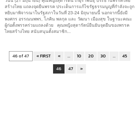
สร้างไทย แถลงจุดยืนพรรค ประเด็นการแก้ไขรัฐธรรมนูญที่กำลังจะถูก
หยิบมาพิจารณาในรัฐสภาในวันที่ 23-24 มิถุนายนนี้ นอกจากนี้ยังมี
พงศกร อรรณนพพร, โภคิน พลกุล และ วัฒนา เมืองสุข ในฐานะคณะ
ผู้ก่อตั้งพรรคร่วมแถลงด้วย คุณหญิงสุดารัตน์ยืนยันจุดยืนของพรรค
ไทยสร้างไทย สนับสนุนตั้งสมาชิก...
46 of 47
« FIRST
«
...
10
20
30
...
45
46
47
»