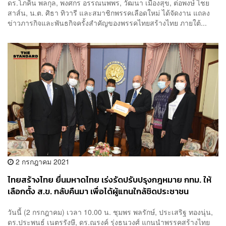
ดร.โภคิน พลกุล, พงศกร อรรณนพพร, วัฒนา เมืองสุข, ต่อพงษ์ ไชย
สาส์น, น.ต. ศิธา ทิวารี และสมาชิกพรรคเลือดใหม่ ได้จัดงาน แถลง
ข่าวภารกิจและพันธกิจครั้งสำคัญของพรรคไทยสร้างไทย ภายใต้...
2 กรกฎาคม 2021
ไทยสร้างไทย ยื่นมหาดไทย เร่งรัดปรับปรุงกฎหมาย กทม. ให้
เลือกตั้ง ส.ข. กลับคืนมา เพื่อได้ผู้แทนใกล้ชิดประชาชน
วันนี้ (2 กรกฎาคม) เวลา 10.00 น. ชุมพร พลรักษ์, ประเสริฐ ทองนุ่น,
ดร.ประพนธ์ เนตรรังษี, ดร.ณรงค์ รุ่งธนวงศ์ แกนนำพรรคสร้างไทย