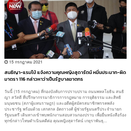
15 กรกฎาคม 2021
สนธิญา-แรมโบ้ แจ้งความคุณหญิงสุดารัตน์ หมิ่นประมาท-ผิด
มาตรา 116 กล่าวหาว่าเป็นรัฐบาลฆาตกร
วันนี้ (15 กรกฎาคม) ที่กองบังคับการปราบปราม ถนนพหลโยธิน สนธิ
ญา สวัสดี ที่ปรึกษากรรมาธิการการกฎหมาย การยุติธรรม และสิทธิ
มนุษยชน (สภาผู้แทนราษฎร) และอดีตผู้สมัครสมาชิกพรรคพลัง
ประชารัฐ พร้อมด้วย เสกสกล อัตถาวงศ์ ผู้ช่วยรัฐมนตรีประจำนายก
รัฐมนตรี เดินทางเข้าพบพนักงานสอบสวนกองปราบ เพื่อยื่นหนังสือร้อง
ทุกข์กล่าวโทษดำเนินคดีต่อ คุณหญิงสุดารัตน์ เกยุราพันธุ...