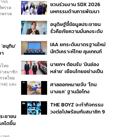
มารถ
ชวนร่วมงาน SDX 2026
ต้อนรับมินอ่องหล่าย ไร้ศีล
ี่พรรค
มหกรรมด้านการพัฒนา
ธรรม หวั่นถูกใช้เป็นเครื่อง
นำพรรค
สังคมใหญ่ที่สุดของ
มือกดขี่ชาวเมียนมา
อนุดิษฐ์ชี้ข้อมูลประชาชน
ประเทศ
รั่วคือภัยความมั่นคงระดับ
ชาติ ขอรัฐบาลเร่งปิดช่อง
IAA ยกระดับมาตรฐานใหม่
โหว่ คุ้มครองผู้แจ้งเบาะแส
‘อนุทิน’
นักวิเคราะห์ไทย คุมเกณฑ์
รื้อระบบใช้งบไซเบอร์
จา
ใช้ AI ทำบทวิเคราะห์ พร้อม
นายกฯ ต้อนรับ ‘มินอ่อง
เปิดตัวเครื่องหมาย IAA
ใจไทย
หล่าย’ เยือนไทยอย่างเป็น
ว่าสมาชิก
ต่อท้ายชื่อ
 พรรคไทย
ทางการ ก่อนหารือเต็ม
ศาลออกหมายจับ ‘โทน
พรรค) และ
คณะ-สักขีพยานลงนาม
บางแค’ ฐานฉ้อโกง
MOU
ประชาชน ปมแอบอ้าง
THE BOYZ จะทำกิจกรรม
แบรนด์ Zeiss ลวงขาย
วงต่อไปพร้อมกับสมาชิก 9
กล้องส่องพระลิมิเต็ด
นประชาชน
คน ภายใต้สังกัดใหม่
รคโตขึ้น
ล นายก