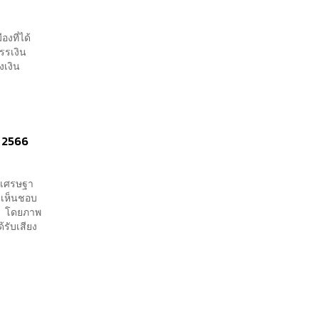
ที่ได้
รรเงิน
งเงิน
ม 2566
บ เศรษฐา
งเห็นชอบ
ียง โดยภาพ
รับเสียง