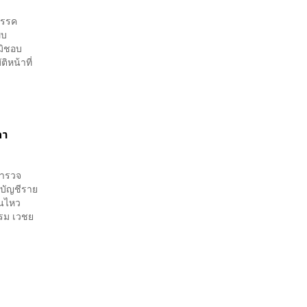
 พรรค
พบ
มิชอบ
ิหน้าที่
ภา
ตำรวจ
บัญชีราย
อนไหว
รรม เวชย