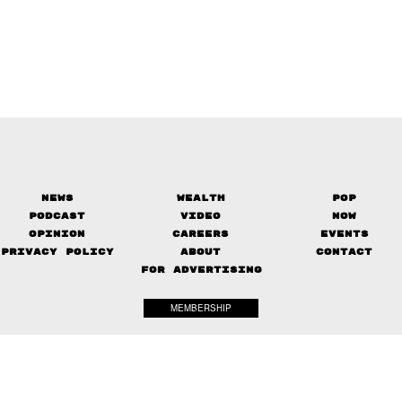
News
Wealth
Pop
Podcast
Video
Now
Opinion
Careers
Events
Privacy Policy
About
Contact
FOR ADVERTISING
MEMBERSHIP
© 2017-
2026
The Standard. All rights reserved.