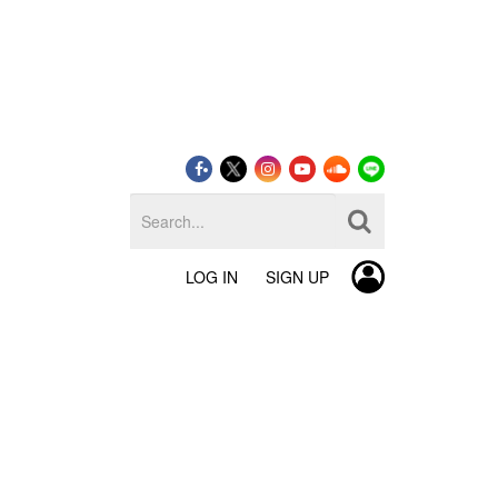
LOG IN
SIGN UP