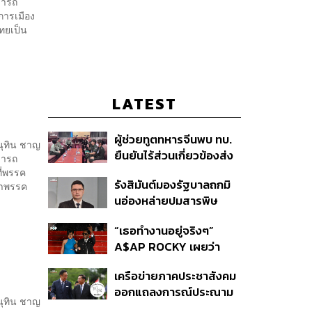
มารถ
การเมือง
ทยเป็น
.
LATEST
ผู้ช่วยทูตทหารจีนพบ ทบ.
นุทิน ชาญ
ยืนยันไร้ส่วนเกี่ยวข้องส่ง
มารถ
อาวุธให้กัมพูชาใช้รบ
ี่พรรค
รังสิมันต์มองรัฐบาลถกมิ
นำพรรค
ชายแดน ย้ำจริงใจต่อไทย
นอ่องหล่ายปมสารพิษ
หวังเห็นทางออกสันติวิธี
แม่น้ำกกไม่เกิดประโยชน์
“เธอทำงานอยู่จริงๆ”
ปัญหาแท้จริงคือกองกำลัง
A$AP ROCKY เผยว่า
ว้า
Rihanna กำลังอยู่ในสตูดิ
เครือข่ายภาคประชาสังคม
โอเพื่อทำเพลงใหม่
ออกแถลงการณ์ประณาม
นุทิน ชาญ
รัฐบาลไทย เปิดบ้าน