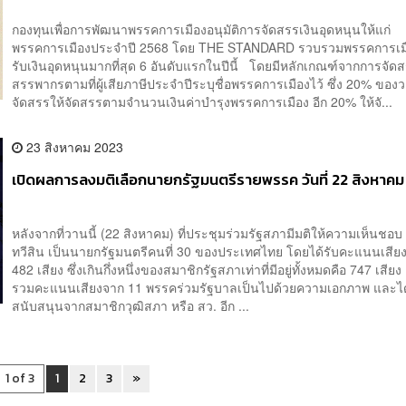
กองทุนเพื่อการพัฒนาพรรคการเมืองอนุมัติการจัดสรรเงินอุดหนุนให้แก่
พรรคการเมืองประจำปี 2568 โดย THE STANDARD รวบรวมพรรคการเมือง
รับเงินอุดหนุนมากที่สุด 6 อันดับแรกในปีนี้ โดยมีหลักเกณฑ์จากการจัดส
สรรพากรตามที่ผู้เสียภาษีประจำปีระบุชื่อพรรคการเมืองไว้ ซึ่ง 20% ของว
จัดสรรให้จัดสรรตามจำนวนเงินค่าบำรุงพรรคการเมือง อีก 20% ให้จั...
23 สิงหาคม 2023
เปิดผลการลงมติเลือกนายกรัฐมนตรีรายพรรค วันที่ 22 สิงหาค
หลังจากที่วานนี้ (22 สิงหาคม) ที่ประชุมร่วมรัฐสภามีมติให้ความเห็นชอ
ทวีสิน เป็นนายกรัฐมนตรีคนที่ 30 ของประเทศไทย โดยได้รับคะแนนเสีย
482 เสียง ซึ่งเกินกึ่งหนึ่งของสมาชิกรัฐสภาเท่าที่มีอยู่ทั้งหมดคือ 747 เส
รวมคะแนนเสียงจาก 11 พรรคร่วมรัฐบาลเป็นไปด้วยความเอกภาพ และได้
สนับสนุนจากสมาชิกวุฒิสภา หรือ สว. อีก ...
1 of 3
1
2
3
»