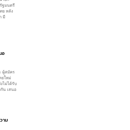
ัฐมนตรี
ทย หลัง
 มี
สนอ
ผู้สมัคร
ตยใหม่
งไม่ได้รับ
มกัน เสนอ
ความ