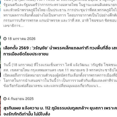
รัฐมนตรีและรัฐมนตรีว่าการกระทรวงมหาดไทย ในฐานะแคนดิเดตนายกร
และหัวหน้าพรรคภูมิใจไทย เป็นประธาน การประชุมว่าที่สส.พรรคภูมิใจไ
ทราบผลการเลือกตั้งอย่างไม่เป็นทางการ โดยบรรยากาศเป็นไปอย่างคึกคัก
กรรมการบริหารพรรค แกนนำพรรค และว่าที่ สส. อาทิ ไชยชนก ชิดชอบ
เลขาธิการ...
18 มกราคม 2026
เลือกตั้ง 2569 : ‘วรัญชัย’ นำพรรคเล็กแถลงท่าที ทวงพื้นที่สื่อ เ
การเมืองยึดโยงประชาชน
วันนี้ (18 มกราคม) ที่โรงแรมเซ็นทารา ไลฟ์ แจ้งวัฒนะ วรัญชัย โชคชนะ 
สส. เขตสายไหม กรุงเทพมหานคร เขต 11 หมายเลข 3 พรรคประชาธิปไ
เปิดเผยถึงการนัดหมายรวมตัวของผู้สมัครรับเลือกตั้งจากพรรคการเมืองที่ยั
โอกาสในการนำเสนอข่าวในวันนี้ว่า เป็นการรวมตัวกันเพื่อแถลงท่าทีร่ว
ข้อเรียกร้องต่อสื่อมวลชน และแลกเปลี่ยนมุมมองเกี่ยวกับแนว...
4 กันยายน 2025
สุรทินเผย แจ้งความ ม. 112 ภูมิธรรมปมทูลเกล้าฯ ยุบสภา เพราะ
จงรักภักดีเท่านั้น ไม่มีใบสั่ง