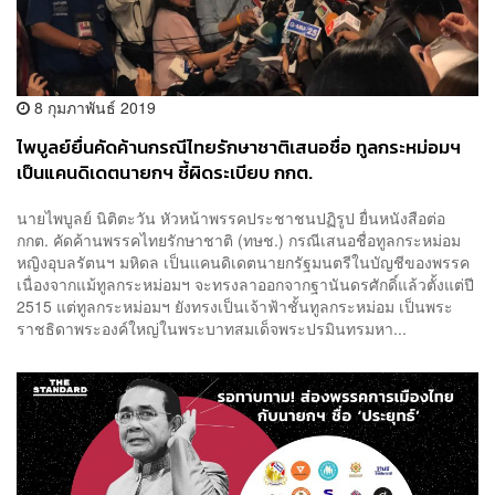
8 กุมภาพันธ์ 2019
ไพบูลย์ยื่นคัดค้านกรณีไทยรักษาชาติเสนอชื่อ ทูลกระหม่อมฯ
เป็นแคนดิเดตนายกฯ ชี้ผิดระเบียบ กกต.
นายไพบูลย์ นิติตะวัน หัวหน้าพรรคประชาชนปฏิรูป ยื่นหนังสือต่อ
กกต. คัดค้านพรรคไทยรักษาชาติ (ทษช.) กรณีเสนอชื่อทูลกระหม่อม
หญิงอุบลรัตนฯ มหิดล เป็นแคนดิเดตนายกรัฐมนตรีในบัญชีของพรรค
เนื่องจากแม้ทูลกระหม่อมฯ จะทรงลาออกจากฐานันดรศักดิ์แล้วตั้งแต่ปี
2515 แต่ทูลกระหม่อมฯ ยังทรงเป็นเจ้าฟ้าชั้นทูลกระหม่อม เป็นพระ
ราชธิดาพระองค์ใหญ่ในพระบาทสมเด็จพระปรมินทรมหา...