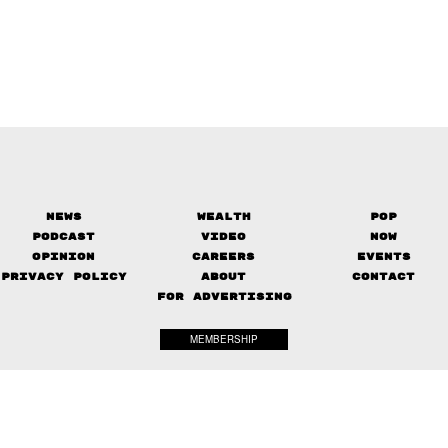
News
Wealth
Pop
Podcast
Video
Now
Opinion
Careers
Events
Privacy Policy
About
Contact
FOR ADVERTISING
MEMBERSHIP
© 2017-
2026
The Standard. All rights reserved.