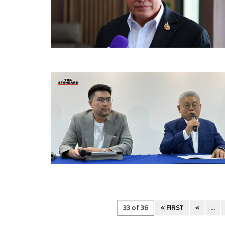
33 of 36
« FIRST
«
...