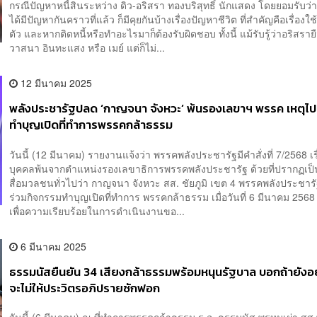
กรณีปัญหาหนี้สินระหว่าง ดิว-อริสรา ทองบริสุทธิ์ นักแสดง โดยยอมรับว่
ได้มีปัญหากันคราวที่แล้ว ก็มีคุยกันบ้างเรื่องปัญหาชีวิต ที่สำคัญคือเรื่องใช้
ตัว และหากติดหนี้หรือทำอะไรมาก็ต้องรับผิดชอบ ทั้งนี้ แม้รับรู้ว่าอริสร
วาสนา อินทะแสง หรือ เมย์ แต่ก็ไม่...
12 มีนาคม 2025
พลังประชารัฐปลด ‘กาญจนา จังหวะ’ พ้นรองเลขาฯ พรรค เหตุไป
ทำบุญเปิดที่ทำการพรรคกล้าธรรม
วันนี้ (12 มีนาคม) รายงานแจ้งว่า พรรคพลังประชารัฐมีคำสั่งที่ 7/2568 เรื
บุคคลพ้นจากตำแหน่งรองเลขาธิการพรรคพลังประชารัฐ ด้วยที่ปรากฏเป
สื่อมวลชนทั่วไปว่า กาญจนา จังหวะ สส. ชัยภูมิ เขต 4 พรรคพลังประชารั
ร่วมกิจกรรมทำบุญเปิดที่ทำการ พรรคกล้าธรรม เมื่อวันที่ 6 มีนาคม 2568 
เพื่อความเรียบร้อยในการดำเนินงานขอ...
6 มีนาคม 2025
ธรรมนัสยืนยัน 34 เสียงกล้าธรรมพร้อมหนุนรัฐบาล บอกถ้ายังอย
จะไม่ให้ประวิตรอภิปรายซักฟอก