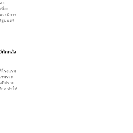
และ
ที่จะ
รมจะมีการ
รัฐมนตรี
ีหักหลัง
ที่โรงแรม
น้าพรรค
รอภิปราย
อียด ทำให้