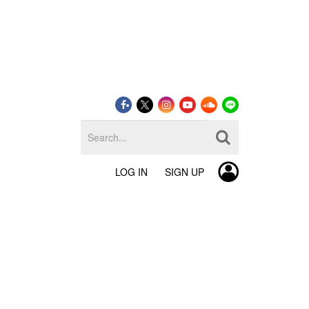
LOG IN
SIGN UP