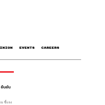
INION
EVENTS
CAREERS
 ยืนยัน
รม ชี้แจง