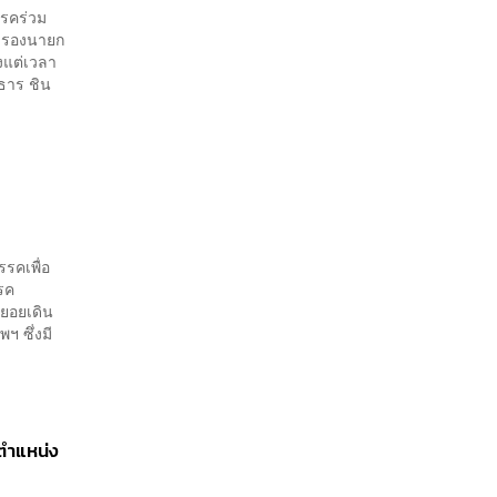
รรคร่วม
ล รองนายก
งแต่เวลา
ธาร ชิน
รคเพื่อ
รค
ยอยเดิน
ฯ ซึ่งมี
นตำแหน่ง