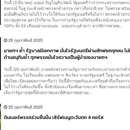
วันนี้ (3 มีนาคม) นฤมล ภิญโญสินวัฒน์ รัฐมนตรีว่าการกระทรวงเกษตร
สหกรณ์ ในฐานะหัวหน้าพรรคกล้าธรรม กล่าวถึงกรณี สส. ในพรรค พร้อม
ยกมือศึกอภิปรายไม่ไว้วางใจให้กับนายกรัฐมนตรีหรือไม่ว่า พรรคกล้าธร
ประชุมพรรค อย่างไรก็ตาม ในการร่วมรัฐบาลก็พร้อมที่จะสนับสนุนนายก
100% ทั้ง 24 เสียงอย่างแน่นอน นฤมลระบุด้วยว่า หากมีการพาดพ...
25 กุมภาพันธ์ 2025
นายกฯ ย้ำ รัฐบาลมีเอกภาพ มั่นใจรัฐมนตรีผ่านซักฟอกทุกคน ไม่ม
ด้านอนุทินย้ำ ทุกพรรคมั่นใจความเป็นผู้นำของนายกฯ
วันนี้ (25 กุมภาพันธ์) ภายหลังพรรคร่วมรัฐบาลร่วมรับประทานอาหารค่ำ​
แมนดาริน​ โอเรียนเต็ล แพทองธาร ชินวัตร นายกรัฐมนตรี ในฐานะหัวห
เพื่อไทย เปิดเผยผลการหารือว่า วันนี้มีการคุยกันและเตรียมตัวถึงเรื่องกา
ไม่ไว้วางใจที่จะเกิดขึ้น ทั้งหัวข้อและเรื่องที่อยากจะเล่า ที่อยากลงรายละเ
เห็นว่ารัฐบาลชุดนี้มีเอกภาพและมีศักยภาพอย่างม...
25 กุมภาพันธ์ 2025
ดินเนอร์พรรคร่วมชื่นมื่น เสิร์ฟเมนูตะวันตก 4 คอร์ส