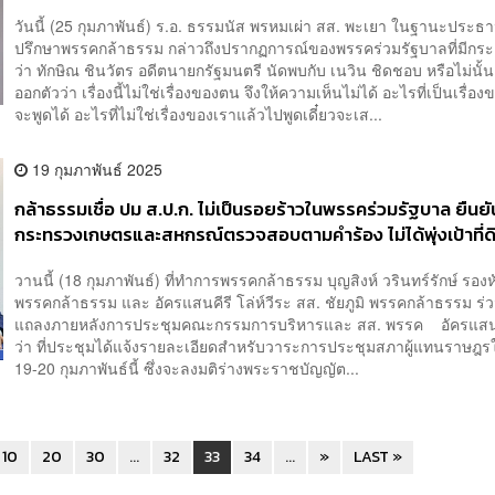
วันนี้ (25 กุมภาพันธ์) ร.อ. ธรรมนัส พรหมเผ่า สส. พะเยา ในฐานะประธาน
ปรึกษาพรรคกล้าธรรม กล่าวถึงปรากฏการณ์ของพรรคร่วมรัฐบาลที่มีกร
ว่า ทักษิณ ชินวัตร อดีตนายกรัฐมนตรี นัดพบกับ เนวิน ชิดชอบ หรือไม่นั้
ออกตัวว่า เรื่องนี้ไม่ใช่เรื่องของตน จึงให้ความเห็นไม่ได้ อะไรที่เป็นเรื่อ
จะพูดได้ อะไรที่ไม่ใช่เรื่องของเราแล้วไปพูดเดี๋ยวจะเส...
19 กุมภาพันธ์ 2025
กล้าธรรมเชื่อ ปม ส.ป.ก. ไม่เป็นรอยร้าวในพรรคร่วมรัฐบาล ยืนยั
กระทรวงเกษตรและสหกรณ์ตรวจสอบตามคำร้อง ไม่ได้พุ่งเป้าที่ด
วานนี้ (18 กุมภาพันธ์) ที่ทำการพรรคกล้าธรรม บุญสิงห์ วรินทร์รักษ์ รอง
พรรคกล้าธรรม และ อัครแสนคีรี โล่ห์วีระ สส. ชัยภูมิ พรรคกล้าธรรม ร่
แถลงภายหลังการประชุมคณะกรรมการบริหารและ สส. พรรค อัครแสนค
ว่า ที่ประชุมได้แจ้งรายละเอียดสำหรับวาระการประชุมสภาผู้แทนราษฎรใ
19-20 กุมภาพันธ์นี้ ซึ่งจะลงมติร่างพระราชบัญญัต...
10
20
30
...
32
33
34
...
»
LAST »