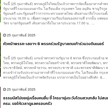
วันนี้ (25 กุมภาพันธ์) พรรคภูมิใจไทยเป็นเจ้าภาพการจัดเลี้ยงอาหารค่ำพ
รัฐบาลที่โรงแรมแมนดาริน โอเรียนเต็ล กรุงเทพฯ โดย อนุทิน ชาญวีรกู
รัฐมนตรี และรัฐมนตรีว่าการกระทรวงมหาดไทย เดินทางมาถึงโรงแรมตั้
ประมาณ 16.00 น. เพื่อตรวจดูความเรียบร้อยของสถานที่ จากนั้น แพทอง
วัตร นายกรัฐมนตรี เดินทางมาถึงในเวลาประมาณ 17.00 น. ...
25 กุมภาพันธ์ 2025
หัวหน้าพรรค-เลขาฯ 8 พรรคร่วมรัฐบาลตบเท้าร่วมวงดินเนอร์
วันนี้ (25 กุมภาพันธ์) แกนนำพรรคร่วมรัฐบาล 8 พรรค ซึ่งประกอบด้วย พร
ไทย, พรรคภูมิใจไทย, พรรครวมไทยสร้างชาติ, พรรคชาติไทยพัฒนา, พร
ประชาธิปัตย์, พรรคกล้าธรรม, พรรคประชาชาติ และพรรคชาติพัฒนา ท
ทางเข้าร่วมรับประทานอาหารค่ำ​ที่โรงแรมแมนดาริน โอเรียนเต็ล กรุงเทพ
พรรคภูมิใจไทย​เป็นเจ้าภาพจัดรับรอง​ บรรยากาศเป็นไปอย่างคึกคัก &...
25 กุมภาพันธ์ 2025
ธรรมนัสไม่ขอยุ่งเรื่องคนอื่น ชี้ ใครมายุ่งระวังโดนสวนกลับ ไม่ส
ครม. ขอให้เวลาดูแลครอบครัว