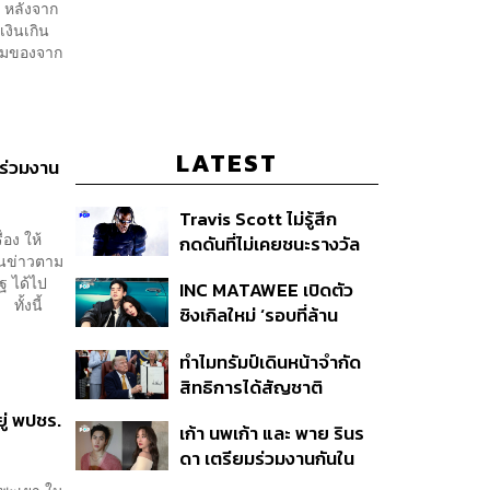
า หลังจาก
เงินเกิน
ายืมของจาก
LATEST
ร่วมงาน
Travis Scott ไม่รู้สึก
่อง ให้
กดดันที่ไม่เคยชนะรางวัล
็นข่าวตาม
แกรมมี่ แม้มีชื่อเข้าชิงมา
ฐ ได้ไป
INC MATAWEE เปิดตัว
แล้ว 10 ครั้ง
ทั้งนี้
ซิงเกิลใหม่ ‘รอบที่ล้าน
(Loop)’ ที่ได้ เน PERSES
ทำไมทรัมป์เดินหน้าจำกัด
มาแสดงในมิวสิกวิดีโอ
สิทธิการได้สัญชาติ
อเมริกันโดยกำเนิดอีกครั้ง
ู่ พปชร.
เก้า นพเก้า และ พาย รินร
แม้ศาลสูงสุดเคยตัดสิน
ดา เตรียมร่วมงานกันใน
คัดค้าน
‘รสกาล Enchanted