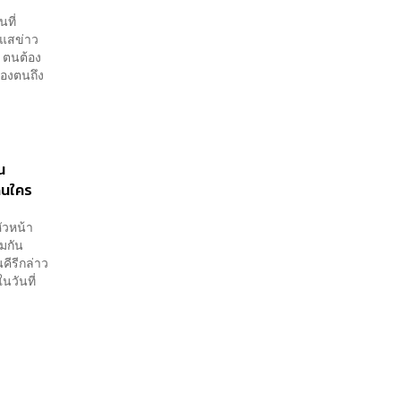
ที่
ะแสข่าว
น ตนต้อง
งของตนถึง
น
ินใคร
หัวหน้า
วมกัน
ีรีกล่าว
นวันที่