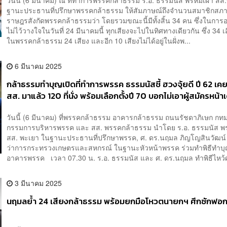
วันนี้ (6 มีนาคม) ณ ที่ทำการพรรคกล้าธรรม ร.อ. ธรรมนัส พรหมเผ่า สส
ฐานะประธานที่ปรึกษาพรรคกล้าธรรม ให้สัมภาษณ์ถึงจำนวนสมาชิกสภา
ราษฎรสังกัดพรรคกล้าธรรมว่า โดยรวมขณะนี้มีทั้งสิ้น 34 คน ซึ่งในการ
ไม่ไว้วางใจในวันที่ 24 มีนาคมนี้ ทุกเสียงจะไปในทิศทางเดียวกัน ซึ่ง 34 เสีย
ในพรรคกล้าธรรม 24 เสียง และอีก 10 เสียงไม่ได้อยู่ในฝั่งพ...
6 มีนาคม 2025
กล้าธรรมทำบุญเปิดที่ทำการพรรค ธรรมนัสชี้ ฮวงจุ้ยดี ปี 62 เ
สส. มาแล้ว 120 ที่นั่ง พร้อมเลือกตั้งปี 70 บอกไม่เอาผู้สมัครหน้าเ
มาต้องว้าว
วันนี้ (6 มีนาคม) ที่พรรคกล้าธรรม อาคารกล้าธรรม ถนนรัชดาภิเษก กท
กรรมการบริหารพรรค และ สส. พรรคกล้าธรรม นำโดย ร.อ. ธรรมนัส พร
สส. พะเยา ในฐานะประธานที่ปรึกษาพรรค, ศ. ดร.นฤมล ภิญโญสินวัฒน์ 
ว่าการกระทรวงเกษตรและสหกรณ์ ในฐานะหัวหน้าพรรค ร่วมทำพิธีทำบุ
อาคารพรรค เวลา 07.30 น. ร.อ. ธรรมนัส และ ศ. ดร.นฤมล ทำพิธีไหว้ศ
3 มีนาคม 2025
นฤมลย้ำ 24 เสียงกล้าธรรม พร้อมยกมือโหวตนายกฯ ศึกซักฟอ