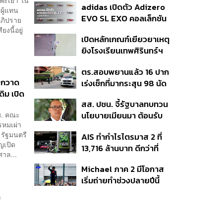
.พะเยา ใน
adidas เปิดตัว Adizero
Taste In Time’
ผู้แทน
EVO SL EXO คอลเล็กชัน
อภิปราย
พิเศษรับฤดูกาล College
งนี้อยู่
เปิดหลักเกณฑ์เยียวยาเหตุ
Football
ยิงโรงเรียนเทพศิรินทร์ฯ
เสียชีวิตรับสูงสุด 3 แสน
ตร.สอบพยานแล้ว 16 ปาก
เจ็บสูงสุด 1 แสน เยียวยา
คยกวาด
เร่งเช็กที่มากระสุน 98 นัด
จิตใจ 5 ระดับ
ดิม เปิด
ประสานครูภาษาไทยเข้าให้
สส. ปชน. จี้รัฐบาลทบทวน
ปากคำ
ม. คณะ
นโยบายเมียนมา ต้อนรับ
หมเผ่า
‘มินอ่องหล่าย’ ได้แค่
รัฐมนตรี
AIS ทำกำไรไตรมาส 2 ที่
สัญญาว่างเปล่า
ญเปิด
13,716 ล้านบาท ดีกว่าที่
าล...
ประเมินไว้ แต่ยังคงเป้าทั้งปี
Michael ภาค 2 มีโอกาส
เท่าเดิม เน็ตบ้านโตแรงสุด
เริ่มถ่ายทำช่วงปลายปีนี้
7.9%
หรือต้นปีหน้า
ก