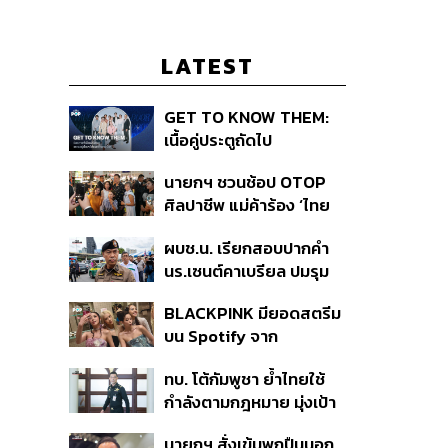
LATEST
GET TO KNOW THEM:
เนื้อคู่ประตูถัดไป
นายกฯ ชวนช้อป OTOP
ศิลปาชีพ แม่ค้าร้อง ‘ไทย
ช่วยไทย พลัส’ สุดยอด
ผบช.น. เรียกสอบปากคำ
ถามมีต่อไหม นายกฯ ตอบ
นร.เซนต์คาเบรียล ปมรุม
‘เดี๋ยวจะพยายาม’
ทำร้ายเพื่อน-ใช้ปืนขู่ สั่ง
BLACKPINK มียอดสตรีม
ดำเนินคดีแล้ว
บน Spotify จาก
ประเทศไทยสูงถึง 536 ล้าน
ทบ. โต้กัมพูชา ย้ำไทยใช้
ครั้ง ตลอด 10 ปีที่ผ่านมา
กำลังตามกฎหมาย มุ่งเป้า
หมายทางทหาร ชี้ความเสีย
นายกฯ สั่งเข้มพกปืนนอก