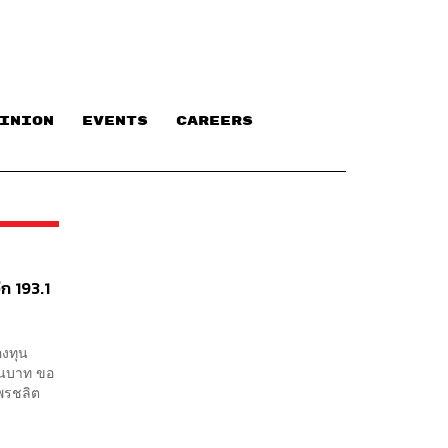
INION
EVENTS
CAREERS
ีก 193.1
องทุน
้านบาท ขอ
พรชลิต