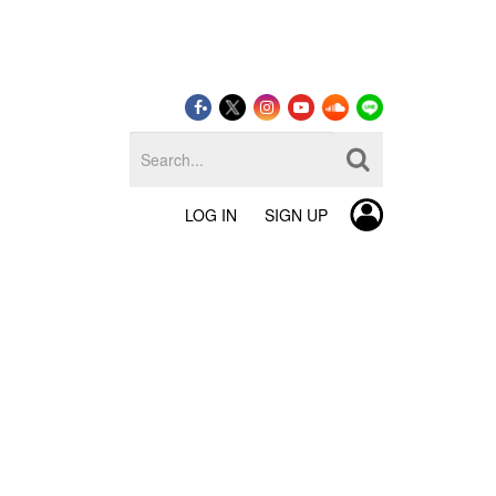
LOG IN
SIGN UP