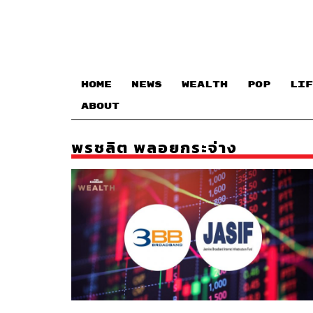
HOME
NEWS
WEALTH
POP
LIF
ABOUT
พรชลิต พลอยกระจ่าง