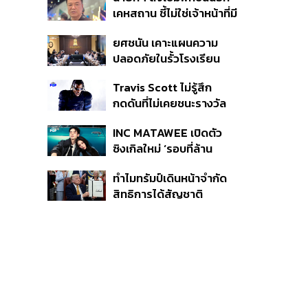
หายไทยไม่อาจลบด้วย
เคหสถาน ชี้ไม่ใช่เจ้าหน้าที่มี
ข้อมูลบิดเบือน
โทษอุกฉกรรจ์ ปืนถูกขโมย
ยศชนัน เคาะแผนความ
ก่อเหตุ เจ้าของร่วมรับผิด
ปลอดภัยในรั้วโรงเรียน
90 วัน ส่งนักสุขภาพจิต
Travis Scott ไม่รู้สึก
ดูแล-คุมเข้มคัดกรองสิ่ง
กดดันที่ไม่เคยชนะรางวัล
ผิดกฎหมาย
แกรมมี่ แม้มีชื่อเข้าชิงมา
INC MATAWEE เปิดตัว
แล้ว 10 ครั้ง
ซิงเกิลใหม่ ‘รอบที่ล้าน
(Loop)’ ที่ได้ เน PERSES
ทำไมทรัมป์เดินหน้าจำกัด
มาแสดงในมิวสิกวิดีโอ
สิทธิการได้สัญชาติ
อเมริกันโดยกำเนิดอีกครั้ง
แม้ศาลสูงสุดเคยตัดสิน
คัดค้าน