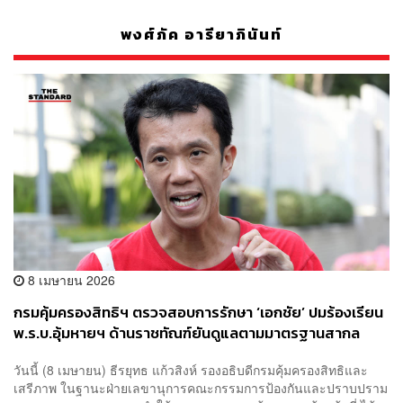
พงศ์ภัค อารียาภินันท์
8 เมษายน 2026
กรมคุ้มครองสิทธิฯ ตรวจสอบการรักษา ‘เอกชัย’ ปมร้องเรียน
พ.ร.บ.อุ้มหายฯ ด้านราชทัณฑ์ยันดูแลตามมาตรฐานสากล
วันนี้ (8 เมษายน) ธีรยุทธ แก้วสิงห์ รองอธิบดีกรมคุ้มครองสิทธิและ
เสรีภาพ ในฐานะฝ่ายเลขานุการคณะกรรมการป้องกันและปราบปราม