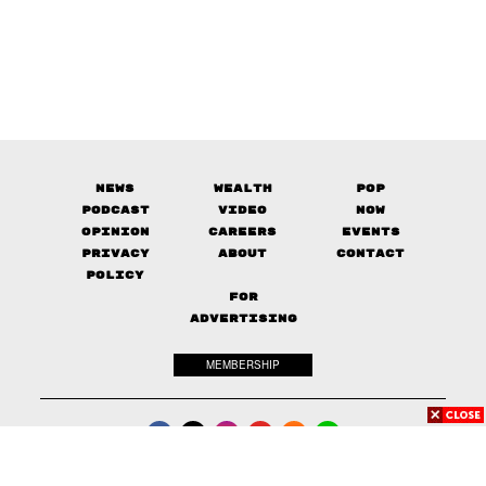
News
Wealth
Pop
Podcast
Video
Now
Opinion
Careers
Events
Privacy
About
Contact
Policy
FOR
ADVERTISING
MEMBERSHIP
© 2017-
2026
The Standard. All rights reserved.