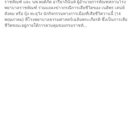
ราชทัณฑ์ และ นพ.พงศ์ภัค อารียาภินันท์ ผู้อำนวยการทัณฑสถานโรง
พยาบาลราชทัณฑ์ ร่วมแถลงข่าวกรณีการเสียชีวิตของ เนติพร เสน่ห์
สังคม หรือ บุ้ง ทะลุวัง นักกิจกรรมทางการเมืองที่เสียชีวิตวานนี้ (14
พฤษภาคม) ที่โรงพยาบาลธรรมศาสตร์เฉลิมพระเกียรติ ซึ่งเป็นการเสีย
ชีวิตขณะอยู่ภายใต้การควบคุมของกรมราชทั...