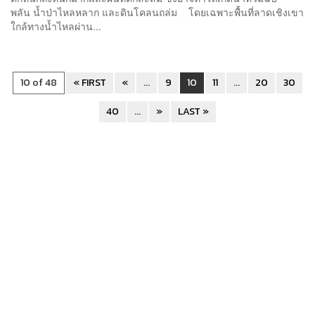
พลัน น้ำป่าไหลหลาก และดินโคลนถล่ม โดยเฉพาะพื้นที่ลาดเชิงเขา
ใกล้ทางน้ำไหลผ่าน...
10 of 48
« FIRST
«
...
9
10
11
...
20
30
40
...
»
LAST »