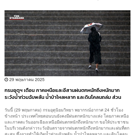
29 พฤษภาคม 2025
กรมอุตุฯ เตือน ภาคเหนือและอีสานฝนตกหนักถึงหนักมาก
ระวังน้ำท่วมฉับพลัน น้ำป่าไหลหลาก และดินโคลนถล่ม ส่วน
กทม. ฝนตก 70%
วันนี้ (29 พฤษภาคม) กรมอุตุนิยมวิทยา พยากรณ์อากาศ 24 ชั่วโมง
ข้างหน้า ประเทศไทยตอนบนยังคงมีฝนตกหนักบางแห่ง โดยภาคเหนือ
และภาคตะวันออกเฉียงเหนือมีฝนตกหนักถึงหนักมาก ขอให้ประชาชน
ในบริเวณดังกล่าวระวังอันตรายจากฝนตกหนักถึงหนักมากและฝนที่ตก
สะสม ซึ่งอาจทำให้เกิดน้ำท่วมฉับพลัน น้ำป่าไหลหลาก และดินโคลน