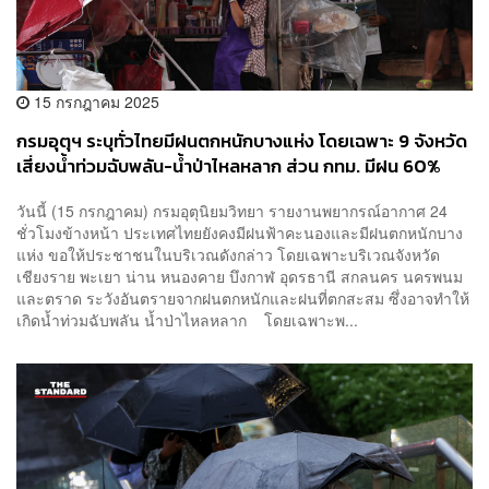
15 กรกฎาคม 2025
กรมอุตุฯ ระบุทั่วไทยมีฝนตกหนักบางแห่ง โดยเฉพาะ 9 จังหวัด
เสี่ยงน้ำท่วมฉับพลัน-น้ำป่าไหลหลาก ส่วน กทม. มีฝน 60%
ของพื้นที่
วันนี้ (15 กรกฎาคม) กรมอุตุนิยมวิทยา รายงานพยากรณ์อากาศ 24
ชั่วโมงข้างหน้า ประเทศไทยยังคงมีฝนฟ้าคะนองและมีฝนตกหนักบาง
แห่ง ขอให้ประชาชนในบริเวณดังกล่าว โดยเฉพาะบริเวณจังหวัด
เชียงราย พะเยา น่าน หนองคาย บึงกาฬ อุดรธานี สกลนคร นครพนม
และตราด ระวังอันตรายจากฝนตกหนักและฝนที่ตกสะสม ซึ่งอาจทำให้
เกิดน้ำท่วมฉับพลัน น้ำป่าไหลหลาก โดยเฉพาะพ...