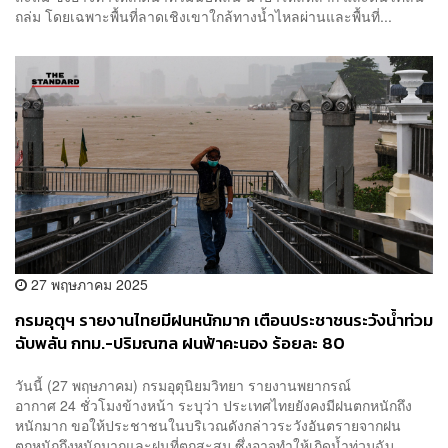
ถล่ม โดยเฉพาะพื้นที่ลาดเชิงเขาใกล้ทางน้ำไหลผ่านและพื้นที่...
27 พฤษภาคม 2025
กรมอุตุฯ รายงานไทยมีฝนหนักมาก เตือนประชาชนระวังน้ำท่วม
ฉับพลัน กทม.-ปริมณฑล ฝนฟ้าคะนอง ร้อยละ 80
วันนี้ (27 พฤษภาคม) กรมอุตุนิยมวิทยา รายงานพยากรณ์
อากาศ 24 ชั่วโมงข้างหน้า ระบุว่า ประเทศไทยยังคงมีฝนตกหนักถึง
หนักมาก ขอให้ประชาชนในบริเวณดังกล่าวระวังอันตรายจากฝน
ตกหนักถึงหนักมากและฝนที่ตกสะสม ซึ่งอาจทำให้เกิดน้ำท่วมฉับ