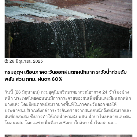
26 มิถุนายน 2025
กรมอุตุฯ เตือนภาคตะวันออกฝนตกหนักมาก ระวังน้ำท่วมฉับ
พลัน ส่วน กทม. ฝนตก 60%
วันนี้ (26 มิถุนายน) กรมอุตุนิยมวิทยาพยากรณ์อากาศ 24 ชั่วโมงข้าง
หน้า ประเทศไทยตอนบนมีการกระจายของฝนเพิ่มขึ้นและมีฝนตกหนัก
บางแห่ง โดยมีฝนตกหนักมากบางพื้นที่ในภาคตะวันออก ขอให้
ประชาชนบริเวณดังกล่าวระวังอันตรายจากฝนตกหนักถึงหนักมากและ
ฝนที่ตกสะสม ซึ่งอาจทำให้เกิดน้ำท่วมฉับพลัน น้ำป่าไหลหลากและดิน
โคลนถล่ม โดยเฉพาะพื้นที่ลาดเชิงเขาใกล้ทางน้ำไหลผ่านแ...