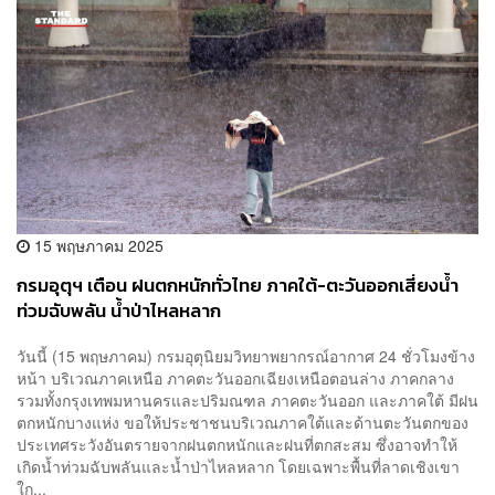
15 พฤษภาคม 2025
กรมอุตุฯ เตือน ฝนตกหนักทั่วไทย ภาคใต้-ตะวันออกเสี่ยงน้ำ
ท่วมฉับพลัน น้ำป่าไหลหลาก
วันนี้ (15 พฤษภาคม) กรมอุตุนิยมวิทยาพยากรณ์อากาศ 24 ชั่วโมงข้าง
หน้า บริเวณภาคเหนือ ภาคตะวันออกเฉียงเหนือตอนล่าง ภาคกลาง
รวมทั้งกรุงเทพมหานครและปริมณฑล ภาคตะวันออก และภาคใต้ มีฝน
ตกหนักบางแห่ง ขอให้ประชาชนบริเวณภาคใต้และด้านตะวันตกของ
ประเทศระวังอันตรายจากฝนตกหนักและฝนที่ตกสะสม ซึ่งอาจทำให้
เกิดน้ำท่วมฉับพลันและน้ำป่าไหลหลาก โดยเฉพาะพื้นที่ลาดเชิงเขา
ใก...