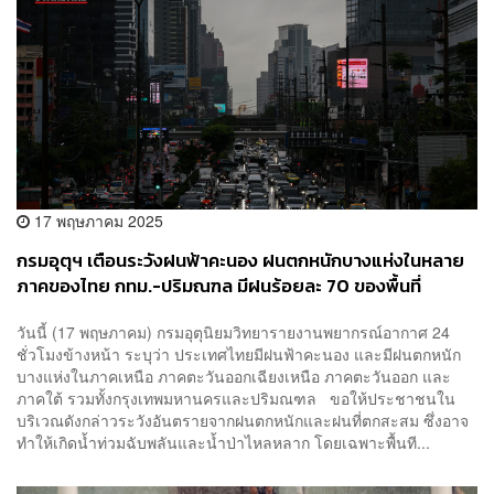
17 พฤษภาคม 2025
กรมอุตุฯ เตือนระวังฝนฟ้าคะนอง ฝนตกหนักบางแห่งในหลาย
ภาคของไทย กทม.-ปริมณฑล มีฝนร้อยละ 70 ของพื้นที่
วันนี้ (17 พฤษภาคม) กรมอุตุนิยมวิทยารายงานพยากรณ์อากาศ 24
ชั่วโมงข้างหน้า ระบุว่า ประเทศไทยมีฝนฟ้าคะนอง และมีฝนตกหนัก
บางแห่งในภาคเหนือ ภาคตะวันออกเฉียงเหนือ ภาคตะวันออก และ
ภาคใต้ รวมทั้งกรุงเทพมหานครและปริมณฑล ขอให้ประชาชนใน
บริเวณดังกล่าวระวังอันตรายจากฝนตกหนักและฝนที่ตกสะสม ซึ่งอาจ
ทำให้เกิดน้ำท่วมฉับพลันและน้ำป่าไหลหลาก โดยเฉพาะพื้นที...