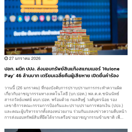
27 มกราคม 2026
ปอท. ผนึก ปปง. ส่งมอบทรัพย์สินแก๊งสแกมเมอร์ ‘Huione
Pay’ 46 ล้านบาท เตรียมเฉลี่ยคืนผู้เสียหาย เปิดยื่นคำร้อง
ขอรับเงินคืนภายใน 17 มี.ค. นี้
วานนี้ (26 มกราคม) ที่กองบังคับการปราบปรามการกระทำความผิด
เกี่ยวกับอาชญากรรมทางเทคโนโลยี (บก.ปอท.) พล.ต.ต.ชนันนัทธ์
สารถวัลย์แพศย์ ผบก.ปอท. พร้อมด้วย กมลสิษฐ์ วงศ์บุตรน้อย รอง
เลขาธิการคณะกรรมการป้องกันและปราบปรามการฟอกเงิน (ปปง.)
และคณะผู้บริหารจากทั้งสองหน่วยงาน ร่วมกันแถลงข่าวความคืบหน้า
การส่งมอบทรัพย์สินที่ยึดได้จากเครือข่ายอาชญากรรมข้ามชาติ เพื่...