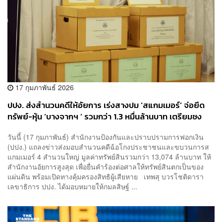
17 กุมภาพันธ์ 2026
ปปง. ส่งสำนวนคดีให้อัยการ เร่งสางปม ‘สแกมเมอร์’ จ่อยึด
ทรัพย์-หุ้น ‘บางจากฯ ’ รวมกว่า 1.3 หมื่นล้านบาท เตรียมชง
ศาลสั่งคืนผู้เสียหาย เล็งเอาผิดอาญาเพิ่ม
วันนี้ (17 กุมภาพันธ์) สำนักงานป้องกันและปราบปรามการฟอกเงิน
(ปปง.) แถลงข่าวส่งมอบสำนวนคดีฉ้อโกงประชาชนและขบวนการส
แกมเมอร์ 4 สำนวนใหญ่ มูลค่าทรัพย์สินรวมกว่า 13,074 ล้านบาท ให้
สำนักงานอัยการสูงสุด เพื่อยื่นคำร้องต่อศาลให้ทรัพย์สินตกเป็นของ
แผ่นดิน พร้อมเปิดทางคุ้มครองสิทธิผู้เสียหาย เทพสุ บวรโชติดารา
เลขาธิการ ปปง. ได้มอบหมายให้กมลสิษฐ์ ...