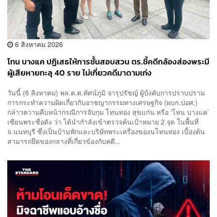
6 สิงหาคม 2026
โทน บางแค ปฏิเสธให้การชั้นสอบสวน ตร.ชี้คดีกล้องส่องพระมี
ผู้เสียหายทะลุ 40 ราย ไม่เกี่ยวคดีมาดามเก่ง
วันนี้ (6 สิงหาคม) พล.ต.ต.ทัศน์ภูมิ จารุปรัชญ์ ผู้บังคับการปราบปราม
การกระทำความผิดเกี่ยวกับอาชญากรรมทางเศรษฐกิจ (ผบก.ปอศ.)
กล่าวความคืบหน้ากรณีการจับกุม โทนทอง สุขแก่น หรือ ‘โทน บางแค’
เซียนพระชื่อดัง ว่า ได้นำกำลังเข้าตรวจค้นเป้าหมาย 2 จุด ในพื้นที่
จ.นนทบุรี ซึ่งเป็นบ้านพักและบริษัทพระเครื่องของนโทนทอง เบื้องต้น
สามารถยึดของกลางที่เกี่ยวข้องกับคดี...