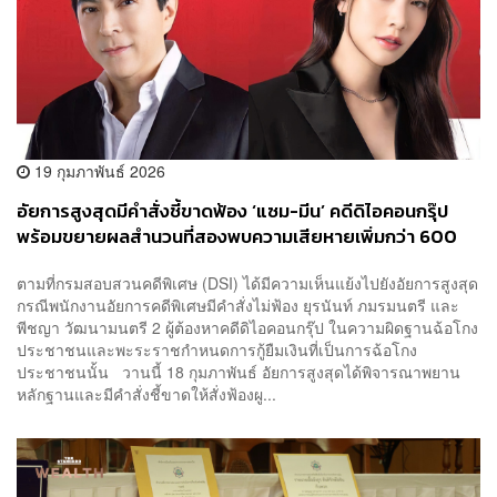
19 กุมภาพันธ์ 2026
อัยการสูงสุดมีคำสั่งชี้ขาดฟ้อง ‘แซม-มีน’ คดีดิไอคอนกรุ๊ป
พร้อมขยายผลสำนวนที่สองพบความเสียหายเพิ่มกว่า 600
ล้านบาท
ตามที่กรมสอบสวนคดีพิเศษ (DSI) ได้มีความเห็นแย้งไปยังอัยการสูงสุด
กรณีพนักงานอัยการคดีพิเศษมีคำสั่งไม่ฟ้อง ยุรนันท์ ภมรมนตรี และ
พีชญา วัฒนามนตรี 2 ผู้ต้องหาคดีดิไอคอนกรุ๊ป ในความผิดฐานฉ้อโกง
ประชาชนและพะระราชกำหนดการกู้ยืมเงินที่เป็นการฉ้อโกง
ประชาชนนั้น วานนี้ 18 กุมภาพันธ์ อัยการสูงสุดได้พิจารณาพยาน
หลักฐานและมีคำสั่งชี้ขาดให้สั่งฟ้องผู...