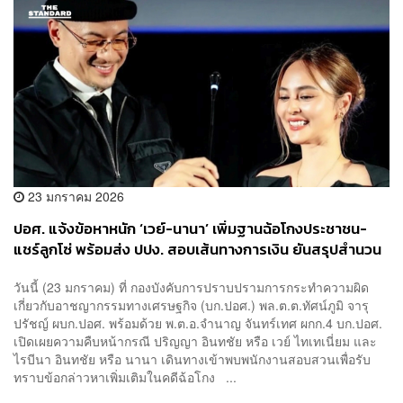
23 มกราคม 2026
ปอศ. แจ้งข้อหาหนัก ‘เวย์-นานา’ เพิ่มฐานฉ้อโกงประชาชน-
แชร์ลูกโซ่ พร้อมส่ง ปปง. สอบเส้นทางการเงิน ยันสรุปสำนวน
กลาง ก.พ. นี้
วันนี้ (23 มกราคม) ​ที่ กองบังคับการปราบปรามการกระทำความผิด
เกี่ยวกับอาชญากรรมทางเศรษฐกิจ (บก.ปอศ.) พล.ต.ต.ทัศน์ภูมิ จารุ
ปรัชญ์ ผบก.ปอศ. พร้อมด้วย พ.ต.อ.จำนาญ จันทร์เทศ ผกก.4 บก.ปอศ.
เปิดเผยความคืบหน้ากรณี ปริญญา อินทชัย หรือ เวย์ ไทเทเนี่ยม และ
ไรบีนา อินทชัย หรือ นานา เดินทางเข้าพบพนักงานสอบสวนเพื่อรับ
ทราบข้อกล่าวหาเพิ่มเติมในคดีฉ้อโกง ...