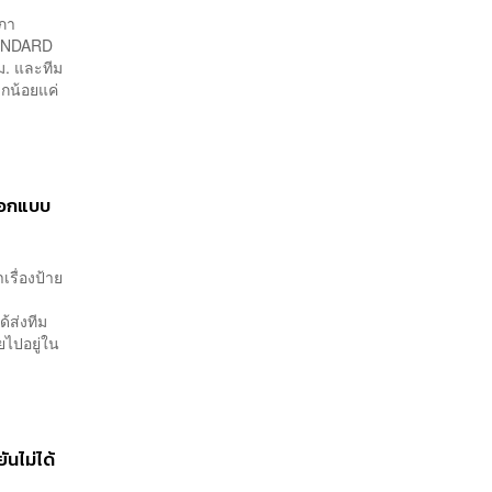
สภา
TANDARD
ม. และทีม
ากน้อยแค่
 ออกแบบ
เรื่องป้าย
้ส่งทีม
ยไปอยู่ใน
ันไม่ได้