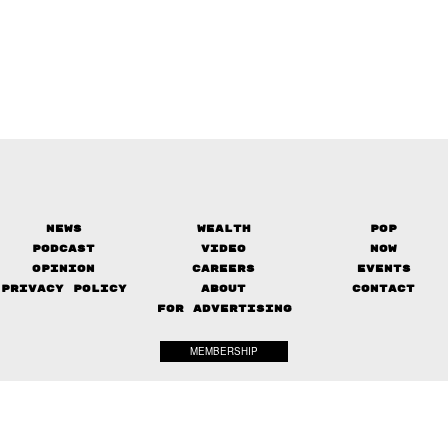
News
Wealth
Pop
Podcast
Video
Now
Opinion
Careers
Events
Privacy Policy
About
Contact
FOR ADVERTISING
MEMBERSHIP