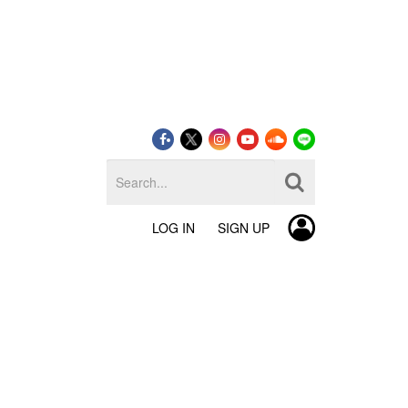
LOG IN
SIGN UP