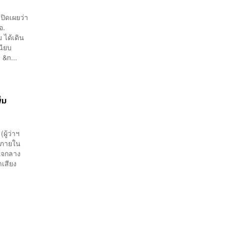
ปิดเผยว่า
อ.
 ได้เดิน
นียบ
&n...
่ม
ผู้ว่าฯ
น ภายใน
 ใจกลาง
าเสียง