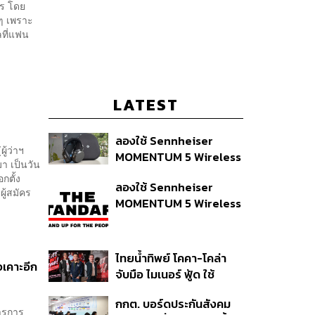
คร โดย
นๆ เพราะ
ลที่แฟน
LATEST
ลองใช้ Sennheiser
ู้ว่าฯ
MOMENTUM 5 Wireless
า เป็นวัน
หูฟัง 14,990 บาท ที่ให้ผู้ใช้
กตั้ง
ลองใช้ Sennheiser
ถอดเปลี่ยนแบตเองได้
ผู้สมัคร
MOMENTUM 5 Wireless
ก่อนกฎ EU บังคับปีหน้า
หูฟัง 14,990 บาท ที่ให้ผู้ใช้
ถอดเปลี่ยนแบตเองได้
ก่อนกฎ EU บังคับปีหน้า
ไทยน้ำทิพย์ โคคา-โคล่า
อเคาะอีก
จับมือ ไมเนอร์ ฟู้ด ใช้
คอนเสิร์ตแทนส่วนลด เดิม
กกต. บอร์ดประกันสังคม
พัน Music Marketing ใน
ารการ