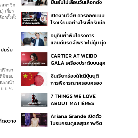
ยืนยันไม่เลื่อนวันเลือกตั้ง
ปีที่ธุรกิจร้านอาหารโต
ครสมาชิก
และปรับบางกระบวนการ
ทรงตัวที่ 3.2%
 เกี่ยว
เปิดงานวิจัย ควรออกแบบ
ตามคำสั่งทุเลาของศาล
อกตั้งทั้ง
โรงเรียนอย่างไรเพื่อรับมือ
เหตุกราดยิง
อนุทินย้ำพับโครงการ
แลนด์บริดจ์เพราะไม่คุ้ม มุ่ง
พัฒนา Missing Link
ร ปมรับ
CARTIER AT WEIBO
รองรับอ่าวไทย-อันดามัน
GALA เครื่องประดับบนลุค
พรมแดงของแขกคน
่ปรึกษา
จีนเรียกร้องให้ญี่ปุ่นยุติ
ติมิชอบ
สำคัญ
ยปะหน้า
การพิจารณาครอบครอง
 ป.ป.ช.
อาวุธนิวเคลียร์
7 THINGS WE LOVE
ABOUT MATIÈRES
FÉCALES
Ariana Grande เปิดตัว
ม่กีดขวาง
โปรแกรมดูแลสุขภาพจิต
สำหรับคนในอุตสาหกรรม
ดนตรี