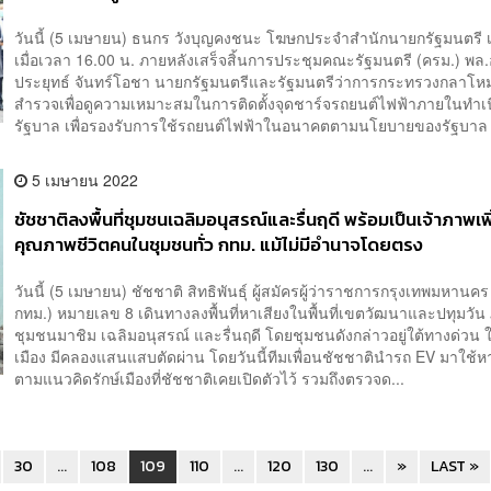
วันนี้ (5 เมษายน) ธนกร วังบุญคงชนะ โฆษกประจำสำนักนายกรัฐมนตรี เ
เมื่อเวลา 16.00 น. ภายหลังเสร็จสิ้นการประชุมคณะรัฐมนตรี (ครม.) พล.
ประยุทธ์ จันทร์โอชา นายกรัฐมนตรีและรัฐมนตรีว่าการกระทรวงกลาโหม
สำรวจเพื่อดูความเหมาะสมในการติดตั้งจุดชาร์จรถยนต์ไฟฟ้าภายในทำเ
รัฐบาล เพื่อรองรับการใช้รถยนต์ไฟฟ้าในอนาคตตามนโยบายของรัฐบาล 
5 เมษายน 2022
ชัชชาติลงพื้นที่ชุมชนเฉลิมอนุสรณ์และรื่นฤดี พร้อมเป็นเจ้าภาพเพิ
คุณภาพชีวิตคนในชุมชนทั่ว กทม. แม้ไม่มีอำนาจโดยตรง
วันนี้ (5 เมษายน) ชัชชาติ สิทธิพันธุ์ ผู้สมัครผู้ว่าราชการกรุงเทพมหานคร (
กทม.) หมายเลข 8 เดินทางลงพื้นที่หาเสียงในพื้นที่เขตวัฒนาและปทุมวั
ชุมชนมาชิม เฉลิมอนุสรณ์ และรื่นฤดี โดยชุมชนดังกล่าวอยู่ใต้ทางด่วน
เมือง มีคลองแสนแสบตัดผ่าน โดยวันนี้ทีมเพื่อนชัชชาตินำรถ EV มาใช้ห
ตามแนวคิดรักษ์เมืองที่ชัชชาติเคยเปิดตัวไว้ รวมถึงตรวจด...
30
...
108
109
110
...
120
130
...
»
LAST »