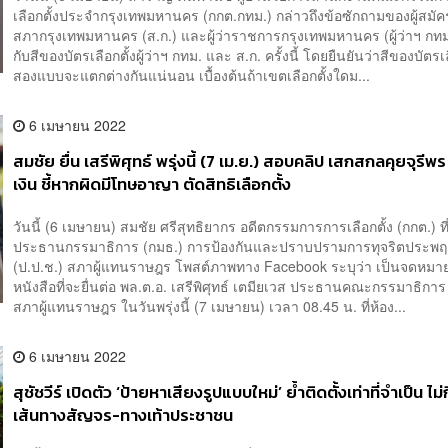
เลือกตั้งประจำกรุงเทพมหานคร (กกต.กทม.) กล่าวถึงข้อซักถามของผู้สมั
สภากรุงเทพมหานคร (ส.ก.) และผู้ว่าราชการกรุงเทพมหานคร (ผู้ว่าฯ กทม.)
กับสีของบัตรเลือกตั้งผู้ว่าฯ กทม. และ ส.ก. ครั้งนี้ โดยยืนยันว่าสีของบัตรเลื
สองแบบจะแตกต่างกันแน่นอน เบื้องต้นถ้าเขตเลือกตั้งใดม...
6 เมษายน 2022
สมชัย ยื่น เสรีพิศุทธ์ พรุ่งนี้ (7 เม.ย.) สอบคลิป เสกสกลคุยจุรีพ
เงิน ชี้หากผิดมีโทษอาญา ตัดสิทธิเลือกตั้ง
วันนี้ (6 เมษายน) สมชัย ศรีสุทธิยากร อดีตกรรมการการเลือกตั้ง (กกต.) ที
ประธานกรรมาธิการ (กมธ.) การป้องกันและปราบปรามการทุจริตประพฤ
(ป.ป.ช.) สภาผู้แทนราษฎร โพสต์ภาพทาง Facebook ระบุว่า เป็นจดหมา
หนังสือที่จะยื่นต่อ พล.ต.อ. เสรีพิศุทธ์ เตมียเวส ประธานคณะกรรมาธิการ
สภาผู้แทนราษฎร ในวันพรุ่งนี้ (7 เมษายน) เวลา 08.45 น. ที่ห้อง...
6 เมษายน 2022
สุชัชวีร์ เปิดตัว ‘ป้ายหาเสียงรูปแบบใหม่’ ย้ำติดตั้งเท่าที่จำเป็น ไ
เส้นทางสัญจร-ทางเท้าประชาชน