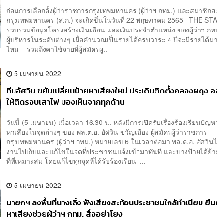
ก่อนการเลือกตั้งผู้ว่าราชการกรุงเทพมหานคร (ผู้ว่าฯ กทม.) และสมาชิก
กรุงเทพมหานคร (ส.ก.) จะเกิดขึ้นในวันที่ 22 พฤษภาคม 2565 THE S
รวบรวมข้อมูลโครงสร้างเงินเดือน และเงินประจำตำแหน่ง ของผู้ว่าฯ กท
ผู้บริหารในระดับต่างๆ เมื่อคำนวณเป็นรายได้ครบวาระ 4 ปีจะมีรายได้ม
ไหน รวมถึงค่าใช้จ่ายที่ผู้สมัครผู...
5 เมษายน 2022
ทีมอัศวิน ขยับเปลี่ยนป้ายหาเสียงใหม่ ประเดิมติดตั้งคลองผดุง
ให้ติดรอบเสาไฟ มองเห็นจากทุกด้าน
วันนี้ (5 เมษายน) เมื่อเวลา 16.30 น. หลังมีการเปิดรับเรื่องร้องเรียนปัญหา
หาเสียงในจุดต่างๆ ของ พล.ต.อ. อัศวิน ขวัญเมือง ผู้สมัครผู้ว่าราชการ
กรุงเทพมหานคร (ผู้ว่าฯ กทม.) หมายเลข 6 ในเวลาต่อมา พล.ต.อ. อัศวินได
งานไปเก็บและแก้ไขในจุดที่ประชาชนแจ้งเข้ามาทันที และบางป้ายได้ย้า
ที่ที่เหมาะสม โดยแก้ไขทุกจุดที่ได้รับร้องเรียน ...
5 เมษายน 2022
นายกฯ ลงพื้นที่นางเลิ้ง ฟังเสียงสะท้อนประชาชนใกล้ทำเนียบ ยืนย
หาเสียงช่วยผู้ว่าฯ กทม. สื่ออย่าโยง