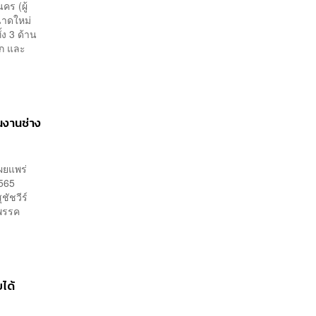
คร (ผู้
นาดใหม่
้ง 3 ด้าน
ัก และ
็นงานช่าง
ผยแพร่
2565
ัชวีร์
กพรรค
ยได้