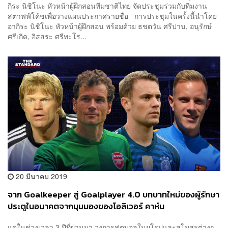
กิระ นิชิโนะ หัวหน้าผู้ฝึกสอนทีมชาติไทย จัดประชุมร่วมกับทีมงาน
สตาฟฟ์โค้ชเพื่อวางแผนประกาศรายชื่อ การประชุมในครั้งนี้นำโดย
อากิระ นิชิโนะ หัวหน้าผู้ฝึกสอน พร้อมด้วย ธชตวัน ศรีปาน, อนุรักษ์
ศรีเกิด, อิสสระ ศรีทะโร...
20 มีนาคม 2019
จาก Goalkeeper สู่ Goalplayer 4.0 บทบาทใหม่ของผู้รักษา
ประตูในอนาคตจากมุมมองของโอลิเวอร์ คาห์น
แค่ในช่วงเวลา 3 ปีที่ผ่านมา วงการฟุตบอลในยุโรปและสโมสรต่างๆ