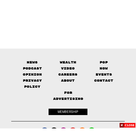
News
Wealth
Pop
Podcast
Video
Now
Opinion
Careers
Events
Privacy
About
Contact
Policy
FOR
ADVERTISING
MEMBERSHIP