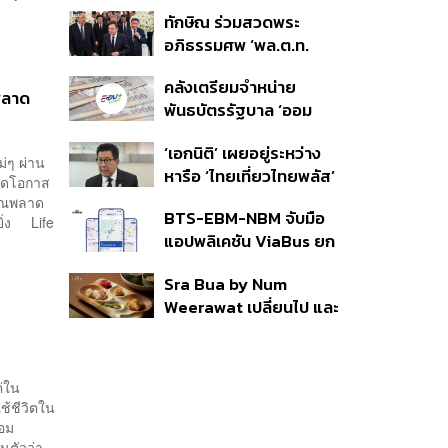
บัญชีใหม่ 7 ส.ค. ส่วน 97
ทักษิณ ร่วมสวดพระ
ราย รอ ป.ป.ช. ขีดเส้นแล้ว
อภิธรรมศพ ‘พล.ต.ท.
เสร็จ 31 ส.ค.
ผ่อน’ บิดา ‘พักตร์พิไล ทวี
คลังเตรียมจำหน่าย
สิน’ สิริอายุ 103 ปี แกนนำ
พลาด
พันธบัตรรัฐบาล ‘ออม
เพื่อไทย-บุคคลหลาก
พลัส’ รอบถัดไป เร็วสุด 4
วงการร่วมอาลัย
‘เอกนิติ’ เผยอยู่ระหว่าง
ก.ย.นี้ อาจเพิ่มสัดส่วนการ
่ๆ ผ่าน
หารือ ‘ไทยเที่ยวไทยพลัส’
ขายแบบ Small Lot First
หมดโอกาส
มีสิทธิใช้งบจากเงินกู้ 4
มากขึ้น
คุณพลาด
BTS-EBM-NBM จับมือ
แสนล้าน มั่นใจงบต่อ ‘ไทย
ิ่ง Life
แอปพลิเคชัน ViaBus ยก
ช่วยไทย พลัส’ เฟส 2 มี
ระดับการติดตามตำแหน่ง
เพียงพอ
Sra Bua by Num
รถไฟฟ้า 3 สายแบบเรียล
Weerawat เปลี่ยนไป และ
ไทม์
นี่คือเหตุผลที่เราควรกลับ
ไปอีกครั้ง
ค่ใน
ช้ชีวิตใน
้อม
นตัวว่า