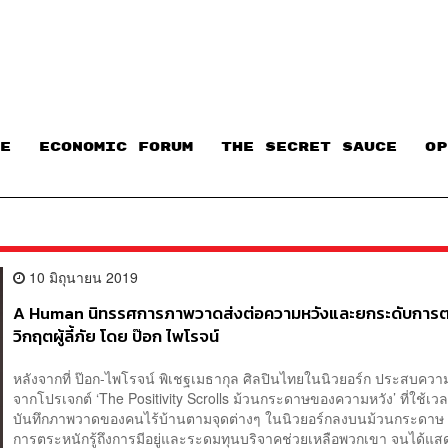
E
ECONOMIC FORUM
THE SECRET SAUCE​
OP
10 มิถุนายน 2019
A Human นิทรรศการภาพวาดส่งต่อความหวังและยกระดับการตระ
วิกฤตผู้ลี้ภัย โดย ป๊อก ไพโรจน์
หลังจากที่ ป๊อก-ไพโรจน์ พิเชฐเมธากุล ศิลปินไทยในนิวยอร์ก ประสบควา
จากโปรเจกต์ ‘The Positivity Scrolls ม้วนกระดาษของความหวัง’ ที่ใช้เวล
บันทึกภาพวาดของคนไร้บ้านตามจุดต่างๆ ในนิวยอร์กลงบนม้วนกระดาษ เพื
การตระหนักรู้ถึงการมีอยู่และระดมทุนบริจาคช่วยเหลือพวกเขา จนได้แ