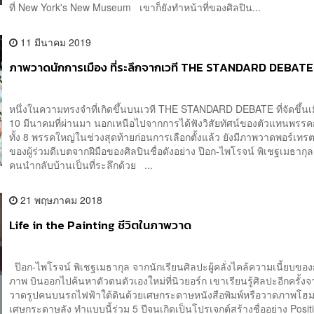
ที่ New York's New Museum เขาก็ยังทำหน้าที่ของศิลปิน...
11 มีนาคม 2019
ภาพวาดนักการเมือง ที่ระลึกจากเวที THE STANDARD DEBATE
หนึ่งในความทรงจำที่เกิดขึ้นบนเวที THE STANDARD DEBATE ที่จัดขึ้นเมื่
10 มีนาคมที่ผ่านมา นอกเหนือไปจากการได้ฟังวิสัยทัศน์ของตัวแทนพรรค
ทั้ง 8 พรรคใหญ่ในช่วงสุดท้ายก่อนการเลือกตั้งแล้ว ยังมีภาพวาดพอร์เทร
ของผู้ร่วมดีเบตจากฝีมือของศิลปินชื่อดังอย่าง ป๊อก-ไพโรจน์ พิเชฐเมธากุล
คนนำกลับบ้านเป็นที่ระลึกด้วย ...
21 พฤษภาคม 2018
Life in the Painting ชีวิตในภาพวาด
ป๊อก-ไพโรจน์ พิเชฐเมธากุล จากนักเรียนศิลปะผู้คลั่งไคล้ความเนี้ยบข
ภาพ บินออกไปค้นหาตัวตนตัวเองใหม่ที่นิวยอร์ก เขาเรียนรู้ศิลปะอีกครั้ง
วาดรูปคนบนรถไฟฟ้าใต้ดินด้วยเศษกระดาษหนังสือพิมพ์หรือวาดภาพโฮ
เศษกระดาษลัง ทำแบบนี้ร่วม 5 ปีจนเกิดเป็นโปรเจกต์สร้างชื่ออย่าง Positi