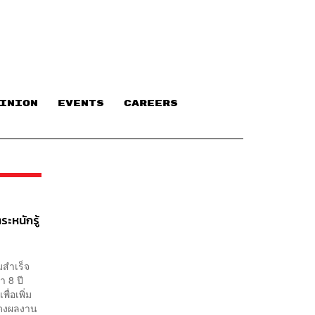
INION
EVENTS
CAREERS
หนักรู้
มสำเร็จ
า 8 ปี
่อเพิ่ม
สดงผลงาน