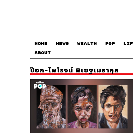
HOME
NEWS
WEALTH
POP
LIF
ABOUT
ป๊อก-ไพโรจน์ พิเชฐเมธากุล