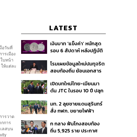
LATEST
เงินบาท ‘แข็งค่า’ หนักสุด
อวันที่
รอบ 6 สัปดาห์ หลังปฏิบัติ
การเมือง
การแทรกแซงเยนของ
ตใบหน้า
โรมเผยข้อมูลใหม่ปมทุจริต
สหรัฐฯ-ญี่ปุ่น Standard
 ให้แต่ละ
สอบท้องถิ่น ย้อนเอกสาร
Chartered เปิดเป้าสิ้นปีนี้
ประชุมปี 2567 พบชื่อ
จ่อแข็งต่อแตะ 32.50 บาท
เปิดบทใหม่ไทย-เมียนมา
อนุทิน จ่อสอบต่อเอี่ยว
ต่อดอลลาร์
ดัน JTC ในรอบ 10 ปี ปลุก
ตัดตอน ม.บูรพา หรือไม่
‘เส้นเลือดใหญ่’ ค้า
มท. 2 ลุยชายแดนสุรินทร์
ชายแดน ท่าเรือน้ำลึก
สั่ง กฟภ. ขยายไฟฟ้า
ทวาย
องการวาด
‘ปราสาทตาควาย–เนิน
จากการ
ก กลาง ฟันโกงสอบท้อง
350’ เสริมความมั่นคง
มเลสบน
ถิ่น 5,925 ราย ประกาศ
ชายแดน
vity