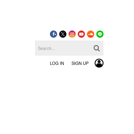
LOG IN
SIGN UP