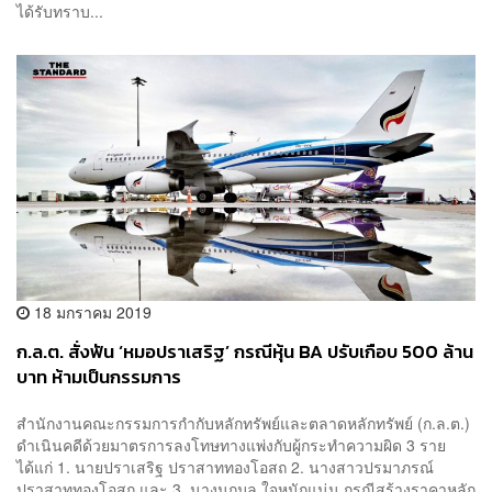
ได้รับทราบ...
18 มกราคม 2019
ก.ล.ต. สั่งฟัน ‘หมอปราเสริฐ’ กรณีหุ้น BA ปรับเกือบ 500 ล้าน
บาท ห้ามเป็นกรรมการ
สำนักงานคณะกรรมการกำกับหลักทรัพย์และตลาดหลักทรัพย์ (ก.ล.ต.)
ดำเนินคดีด้วยมาตรการลงโทษทางแพ่งกับผู้กระทำความผิด 3 ราย
ได้แก่ 1. นายปราเสริฐ ปราสาททองโอสถ 2. นางสาวปรมาภรณ์
ปราสาททองโอสถ และ 3. นางนฤมล ใจหนักแน่น กรณีสร้างราคาหลัก