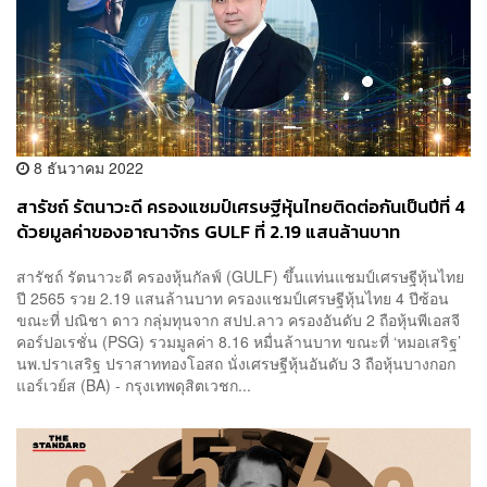
8 ธันวาคม 2022
สารัชถ์ รัตนาวะดี ครองแชมป์เศรษฐีหุ้นไทยติดต่อกันเป็นปีที่ 4
ด้วยมูลค่าของอาณาจักร GULF ที่ 2.19 แสนล้านบาท
สารัชถ์ รัตนาวะดี ครองหุ้นกัลฟ์ (GULF) ขึ้นแท่นแชมป์เศรษฐีหุ้นไทย
ปี 2565 รวย 2.19 แสนล้านบาท ครองแชมป์เศรษฐีหุ้นไทย 4 ปีซ้อน
ขณะที่ ปณิชา ดาว กลุ่มทุนจาก สปป.ลาว ครองอันดับ 2 ถือหุ้นพีเอสจี
คอร์ปอเรชั่น (PSG) รวมมูลค่า 8.16 หมื่นล้านบาท ขณะที่ ‘หมอเสริฐ’
นพ.ปราเสริฐ ปราสาททองโอสถ นั่งเศรษฐีหุ้นอันดับ 3 ถือหุ้นบางกอก
แอร์เวย์ส (BA) - กรุงเทพดุสิตเวชก...