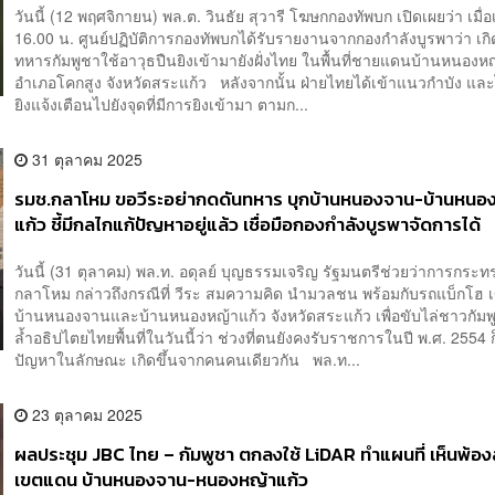
วันนี้ (12 พฤศจิกายน) พล.ต. วินธัย สุวารี โฆษกกองทัพบก เปิดเผยว่า เมื่
16.00 น. ศูนย์ปฏิบัติการกองทัพบกได้รับรายงานจากกองกำลังบูรพาว่า เกิ
ทหารกัมพูชาใช้อาวุธปืนยิงเข้ามายังฝั่งไทย ในพื้นที่ชายแดนบ้านหนองห
อำเภอโคกสูง จังหวัดสระแก้ว หลังจากนั้น ฝ่ายไทยได้เข้าแนวกำบัง แล
ยิงแจ้งเตือนไปยังจุดที่มีการยิงเข้ามา ตามก...
31 ตุลาคม 2025
รมช.กลาโหม ขอวีระอย่ากดดันทหาร บุกบ้านหนองจาน-บ้านหนอ
แก้ว ชี้มีกลไกแก้ปัญหาอยู่แล้ว เชื่อมือกองกำลังบูรพาจัดการได้
วันนี้ (31 ตุลาคม) พล.ท. อดุลย์ บุญธรรมเจริญ รัฐมนตรีช่วยว่าการกระท
กลาโหม กล่าวถึงกรณีที่ วีระ สมความคิด นำมวลชน พร้อมกับรถแบ็กโฮ เข้า
บ้านหนองจานและบ้านหนองหญ้าแก้ว จังหวัดสระแก้ว เพื่อขับไล่ชาวกัมพูช
ล้ำอธิปไตยไทยพื้นที่ในวันนี้ว่า ช่วงที่ตนยังคงรับราชการในปี พ.ศ. 2554 
ปัญหาในลักษณะ เกิดขึ้นจากคนคนเดียวกัน พล.ท...
23 ตุลาคม 2025
ผลประชุม JBC ไทย – กัมพูชา ตกลงใช้ LiDAR ทำแผนที่ เห็นพ้อ
เขตแดน บ้านหนองจาน-หนองหญ้าแก้ว