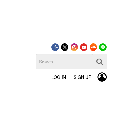
LOG IN
SIGN UP