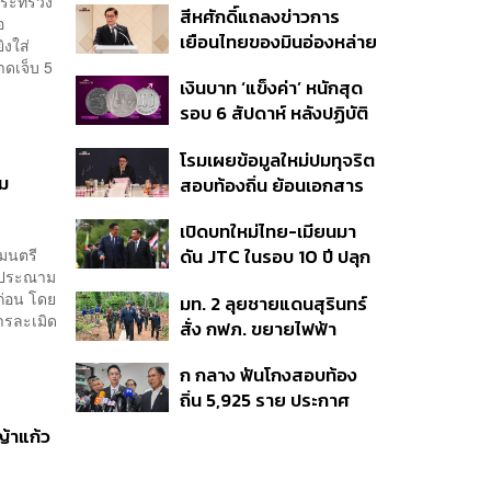
ีกระทรวง
สีหศักดิ์แถลงข่าวการ
ร่วมงาน
อ
เยือนไทยของมินอ่องหล่าย
ิงใส่
ชี้หารือทวิภาคี ครอบคลุม
าดเจ็บ 5
เงินบาท ‘แข็งค่า’ หนักสุด
สร้างสรรค์ ตรงไปตรงมา
รอบ 6 สัปดาห์ หลังปฏิบัติ
ย้ำต้องการให้เมียนมากลับ
การแทรกแซงเยนของ
สู่อาเซียน
โรมเผยข้อมูลใหม่ปมทุจริต
สหรัฐฯ-ญี่ปุ่น Standard
าม
สอบท้องถิ่น ย้อนเอกสาร
Chartered เปิดเป้าสิ้นปีนี้
ประชุมปี 2567 พบชื่อ
จ่อแข็งต่อแตะ 32.50 บาท
เปิดบทใหม่ไทย-เมียนมา
อนุทิน จ่อสอบต่อเอี่ยว
ต่อดอลลาร์
ฐมนตรี
ดัน JTC ในรอบ 10 ปี ปลุก
ตัดตอน ม.บูรพา หรือไม่
ขอประณาม
‘เส้นเลือดใหญ่’ ค้า
ยก่อน โดย
มท. 2 ลุยชายแดนสุรินทร์
ชายแดน ท่าเรือน้ำลึก
การละเมิด
สั่ง กฟภ. ขยายไฟฟ้า
ทวาย
‘ปราสาทตาควาย–เนิน
ก กลาง ฟันโกงสอบท้อง
350’ เสริมความมั่นคง
ถิ่น 5,925 ราย ประกาศ
ชายแดน
บัญชีใหม่ 7 ส.ค. ส่วน 97
ญ้าแก้ว
ราย รอ ป.ป.ช. ขีดเส้นแล้ว
เสร็จ 31 ส.ค.