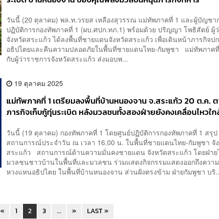
วันนี้ (20 ตุลาคม) พล.ท.วรยส เหลืองสุวรรณ แม่ทัพภาคที่ 1 และผู้บัญชา
ปฏิบัติการกองทัพภาคที่ 1 (ผบ.ศปก.ทภ.1) พร้อมด้วย ปริญญา โพธิสัตย์ ผู
จังหวัดสระแก้ว ได้ลงพื้นที่ชายแดนจังหวัดสระแก้ว เพื่อเดินหน้าภารกิจปก
อธิปไตยและคืนความปลอดภัยในพื้นที่ชายแดนไทย-กัมพูชา แม่ทัพภาคที่ 
กับผู้ว่าราชการจังหวัดสระแก้ว ส่งมอบพ...
19 ตุลาคม 2025
แม่ทัพภาคที่ 1 เตรียมลงพื้นที่บ้านหนองจาน จ.สระแก้ว 20 ต.ค. 
ภารกิจเก็บกู้ทุ่นระเบิด หลังมวลชนทั้งสองฝ่ายยังคงเคลื่อนไหวใกล
ชายแดน
วันนี้ (19 ตุลาคม) กองทัพภาคที่ 1 โดยศูนย์ปฏิบัติการกองทัพภาคที่ 1 สรุป
สถานการณ์ประจำวัน ณ เวลา 16.00 น. ในพื้นที่ชายแดนไทย-กัมพูชา จัง
สระแก้ว สถานการณ์ด้านความมั่นคงชายแดน จังหวัดสระแก้ว โดยฝ่ายไ
มวลชนชาวบ้านในพื้นที่และมวลชน ร่วมแสดงกิจกรรมแสดงออกถึงความร
หวงแหนอธิปไตย ในพื้นที่บ้านหนองจาน ส่วนฝั่งตรงข้าม ฝ่ายกัมพูชา บริ..
«
1
2
3
...
»
LAST »