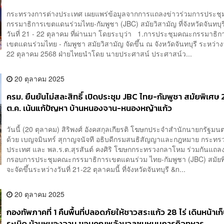
กระทรวงการต่างประเทศ เผยแพร่ข้อมูลจากการแถลงข่าวร่วมการประช
กรรมาธิการเขตแดนร่วมไทย-กัมพูชา (JBC) สมัยวิสามัญ ที่จังหวัดจันทบุร
วันที่ 21 - 22 ตุลาคม ที่ผ่านมา โดยระบุว่า 1.การประชุมคณะกรรมาธิก
เขตแดนร่วมไทย - กัมพูชา สมัยวิสามัญ จัดขึ้น ณ จังหวัดจันทบุรี ระหว่างวั
22 ตุลาคม 2568 ฝ่ายไทยนำโดย นายประศาสน์ ประศาสน์ว...
20 ตุลาคม 2025
ครม. ยืนยันไม่สละสิทธิ์ เปิดประชุม JBC ไทย-กัมพูชา สมัยพิเศษ 
ต.ค. เน้นแก้ปัญหา บ้านหนองจาน-หนองหญ้าแก้ว
วันนี้ (20 ตุลาคม) สิริพงศ์ อังคสกุลเกียรติ โฆษกประจำสำนักนายกรัฐมนต
ด้วย เบญจมินทร์ สุกาญจนัจที อธิบดีกรมสนธิสัญญาและกฎหมาย กระทร
ประเทศ และ พล.ร.ต.สุรสันต์ คงศิริ โฆษกกระทรวงกลาโหม ร่วมกันแถลงย
กรอบการประชุมคณะกรรมาธิการเขตแดนร่วม ไทย-กัมพูชา (JBC) สมัยพิเ
จะจัดขึ้นระหว่างวันที่ 21-22 ตุลาคมนี้ ที่จังหวัดจันทบุรี &n...
20 ตุลาคม 2025
กองทัพภาคที่ 1 คืนพื้นที่ปลอดภัยให้ชาวสระแก้ว 28 ไร่ เดินหน้าเก็บก
ระเบิด บ้านหนองจาน ขอบคุณพลังมวลชนหนุนภารกิจทหาร