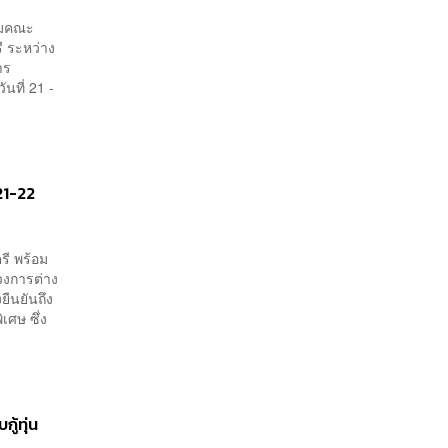
ุมคณะ
ี ระหว่าง
าร
นที่ 21 -
21-22
รี พร้อม
วงการต่าง
ืนยันถึง
ศษ ซึ่ง
ู้ทุ่น