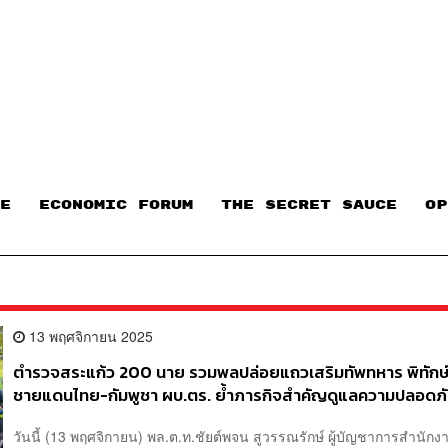
E
ECONOMIC FORUM
THE SECRET SAUCE​
OP
13 พฤศจิกายน 2025
ตำรวจสระแก้ว 200 นาย รวมพลปล่อยแถวเสริมทัพทหาร พิทักษ
ชายแดนไทย-กัมพูชา ผบ.ตร. ย้ำภารกิจสำคัญดูแลความปลอดภั
หลัง
วันนี้ (13 พฤศจิกายน) พล.ต.ท.ชัยต์พจน สูวรรณรักษ์ ผู้บัญชาการสำนักง