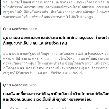
พล และรองโฆษกสำนักงานตำรวจแห่งชาติ (ตร.) เปิดเผยถึงความพร้อมข
หน้าที่ตำรวจในการสนับสนุนกองทัพบกเพื่อพิทักษ์อธิปไตยตามแนวชายแ
กัมพูชา ในพื้นที่จังหวัดสระแก้ว สืบเนื่องจากสถานการณ์ล่าสุดบริเวณ
จังหวัดสระแก้วที่กองทัพบกยืนยันว่าการตอบโต้เป็นไปตามกฎก...
13 พฤศจิกายน 2025
ฮุน มาเนต ออกแถลงการณ์ประณามไทยใช้ความรุนแรง ทำพลเรื
กัมพูชาบาดเจ็บ 3 คน และเสียชีวิต 1 คน
ฮุน มาเนต นายกรัฐมนตรีกัมพูชา เผยแพร่แถลงการณ์ผ่าน Facebook วาน
แสดงท่าทีประณาม และกล่าวหาว่าฝ่ายไทยใช้ความรุนแรงโดยปราศจากกา
ต่อพลเรือนชาวกัมพูชา ในหมู่บ้านเปรยจัน ซึ่งอยู่ใกล้บริเวณบ้านหนองหญ
อ.โคกสูง จ.สระแก้ว เมื่อช่วงบ่ายวานนี้ (12 พฤศจิกายน) และอ้างว่ามีพ
กัมพูชาได้รับบาดเจ็บ 3 คน และเสียชีวิต 1 คน ขณะที...
13 พฤศจิกายน 2025
กองทัพบกชี้แถลงการณ์กัมพูชาบิดเบือน ย้ำฝ่ายไทยตอบโต้กลับเพ
และป้องกันตนเอง ระวังเต็มที่ไม่ให้ถูกเป้าหมายพลเรือน