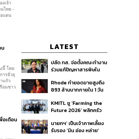
องเจ้า
ดนไทย -
ชายแดน
LATEST
อน
ปลัด ทส. จ่อตั้งคณะทำงาน
นี้ โดย
ร่วมแก้ปัญหาสารพิษใน
รยั่วยุ
แม่น้ำข้ามพรมแดนไทย-
้าแก้ว
Rhode ทำยอดขายสูงถึง
เมียนมา เล็งเริ่มถกนัดแรก
ลเรือนชาว
893 ล้านบาทภายใน 1 วัน
ส.ค.นี้
กับซัมเมอร์คอลเล็กชัน
KMITL ชู ‘Farming the
ล่าสุด
Future 2026’ พลิกครัว
โลก สู่เกษตร-อาหารยั่งยืน
ื่อเตือน
นายกฯ’ เป็นเจ้าภาพเลี้ยง
ด้วย One Health
รับรอง ‘มิน อ่อง หล่าย’
พร้อมเชิญบิ๊กธุรกิจไทย