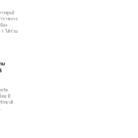
การศูนย์
้ว่าราชการ
ป้อง
1 ได้ร่วม
ตาม
้
หวัด
ทย มี
ักชาติ
.