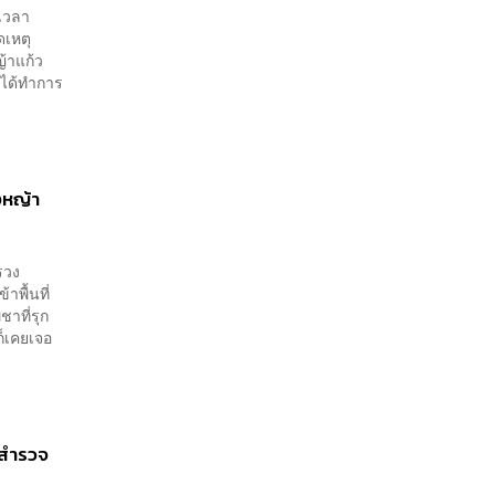
อเวลา
ดเหตุ
ญ้าแก้ว
ะได้ทำการ
งหญ้า
รวง
พื้นที่
าที่รุก
ก็เคยเจอ
งสำรวจ