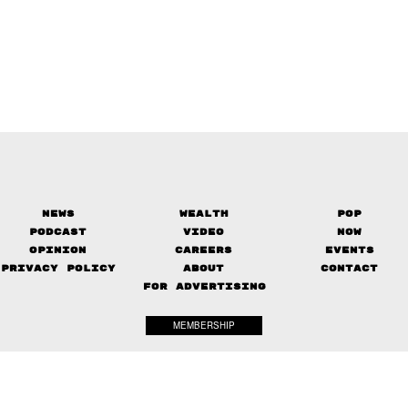
News
Wealth
Pop
Podcast
Video
Now
Opinion
Careers
Events
Privacy Policy
About
Contact
FOR ADVERTISING
MEMBERSHIP