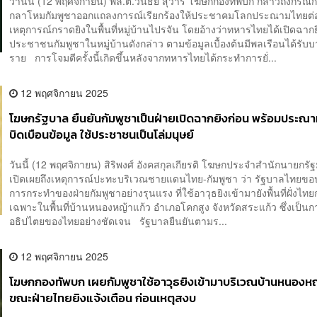
วานนี้ (12 พฤศจิกายน) พล.ต.วินธัย สุวารี โฆษกกองทัพบก กล่าวถึงกรณ
กลาโหมกัมพูชาออกแถลงการณ์เรียกร้องให้ประชาคมโลกประณามไทยต่
เหตุการณ์กราดยิงในพื้นที่หมู่บ้านไปรจัน โดยอ้างว่าทหารไทยได้เปิดฉากย
ประชาชนกัมพูชาในหมู่บ้านดังกล่าว ตามข้อมูลเบื้องต้นมีพลเรือนได้รับบ
ราย การโจมตีครั้งนี้เกิดขึ้นหลังจากทหารไทยได้กระทำการยั่...
12 พฤศจิกายน 2025
โฆษกรัฐบาล ยืนยันกัมพูชาเป็นฝ่ายเปิดฉากยิงก่อน พร้อมประณ
บิดเบือนข้อมูล ใช้ประชาชนเป็นโล่มนุษย์
วันนี้ (12 พฤศจิกายน) สิริพงศ์ อังคสกุลเกียรติ โฆษกประจำสำนักนายกรั
เปิดเผยถึงเหตุการณ์ปะทะบริเวณชายแดนไทย-กัมพูชา ว่า รัฐบาลไทย
การกระทำของฝ่ายกัมพูชาอย่างรุนแรง ที่ใช้อาวุธยิงเข้ามายังพื้นที่ฝั่งไท
เฉพาะในพื้นที่บ้านหนองหญ้าแก้ว อำเภอโคกสูง จังหวัดสระแก้ว ซึ่งเป็น
อธิปไตยของไทยอย่างชัดเจน รัฐบาลยืนยันตามร...
12 พฤศจิกายน 2025
​โฆษกกองทัพบก เผยกัมพูชาใช้อาวุธยิงเข้ามาบริเวณบ้านหนองห
ขณะฝ่ายไทยยิงแจ้งเตือน ก่อนเหตุสงบ