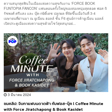
ความสนุกสุดฟินในเมืองแห่งความสุขกับงาน ‘FORCE BOOK
FUNTOPIA FANCON’ แฟนคอนครั้งใหญ่ของสองหนุ่มสุดฮอต ฟอส-จิ
รัชพงศ์ ศรีแสง และ บุ๊ค-กษิดิ์เดช ปลูกผล ที่จัดขึ้นเมื่อวันที่ 3-4
เมษายนที่ผ่านมา ณ ยูเนี่ยน ฮอลล์ ชั้น F6 ศูนย์การค้ายูเนี่ยน มอลล์
เปิดประตูเมืองแห่งความสุขด้วยโชว์สุดสนุกอย่...
3 มีนาคม 2024
ชมคลิป: จิบกาแฟบนดาดฟ้า กับฟอส-บุ๊ค l Coffee Minute
with Force Jiratchapong & Book Kasidet