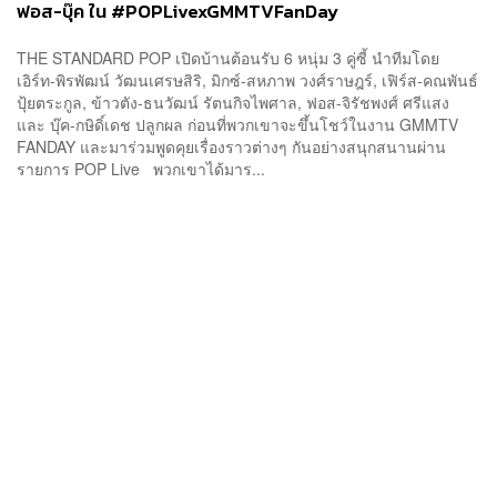
ฟอส-บุ๊ค ใน #POPLivexGMMTVFanDay
THE STANDARD POP เปิดบ้านต้อนรับ 6 หนุ่ม 3 คู่ซี้ นำทีมโดย
เอิร์ท-พิรพัฒน์ วัฒนเศรษสิริ, มิกซ์-สหภาพ วงศ์ราษฎร์, เฟิร์ส-คณพันธ์
ปุ้ยตระกูล, ข้าวตัง-ธนวัฒน์ รัตนกิจไพศาล, ฟอส-จิรัชพงศ์ ศรีแสง
และ บุ๊ค-กษิดิ์เดช ปลูกผล ก่อนที่พวกเขาจะขึ้นโชว์ในงาน GMMTV
FANDAY และมาร่วมพูดคุยเรื่องราวต่างๆ กันอย่างสนุกสนานผ่าน
รายการ POP Live พวกเขาได้มาร...