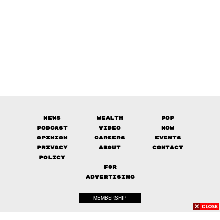
News
Wealth
Pop
Podcast
Video
Now
Opinion
Careers
Events
Privacy
About
Contact
Policy
FOR
ADVERTISING
MEMBERSHIP