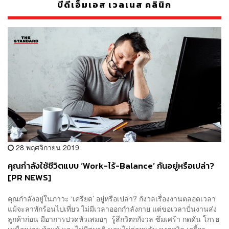
บีดีเอ็มเอส เวลเนส คลินิก
28 พฤศจิกายน 2019
คุณกำลังใช้ชีวิตแบบ ‘Work-ไร้-Balance’ กันอยู่หรือเปล่า?
[PR NEWS]
คุณกำลังอยู่ในภาวะ ‘เครียด’ อยู่หรือเปล่า? กังวลเรื่องงานตลอดเวลา
แม้จะลาพักร้อนไปเที่ยว ไม่มีเวลาออกกำลังกาย แต่ขอเวลาปั่นงานส่ง
ลูกค้าก่อน มีอาการปวดหัวเสมอๆ รู้สึกวิตกกังวล ซึมเศร้า กดดัน โกรธ