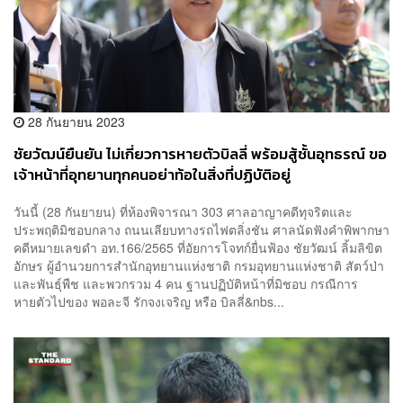
28 กันยายน 2023
ชัยวัฒน์ยืนยัน ไม่เกี่ยวการหายตัวบิลลี่ พร้อมสู้ชั้นอุทธรณ์ ขอ
เจ้าหน้าที่อุทยานทุกคนอย่าท้อในสิ่งที่ปฏิบัติอยู่
วันนี้ (28 กันยายน) ที่ห้องพิจารณา 303 ศาลอาญาคดีทุจริตและ
ประพฤติมิชอบกลาง ถนนเลียบทางรถไฟตลิ่งชัน ศาลนัดฟังคำพิพากษา
คดีหมายเลขดำ อท.166/2565 ที่อัยการโจทก์ยื่นฟ้อง ชัยวัฒน์ ลิ้มลิขิต
อักษร ผู้อำนวยการสำนักอุทยานแห่งชาติ กรมอุทยานแห่งชาติ สัตว์ป่า
และพันธุ์พืช และพวกรวม 4 คน ฐานปฏิบัติหน้าที่มิชอบ กรณีการ
หายตัวไปของ พอละจี รักจงเจริญ หรือ บิลลี่&nbs...