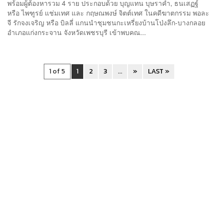
พร้อมผู้ต้องหารวม 4 ราย ประกอบด้วย บุญแทน บุษราคำ, ธนเสฏฐ์
หรือ ไพฑูรย์ แช่มเทศ และ กฤษณพงษ์ จิตต์เทศ ในคดีฆาตกรรม พอละ
จี รักจงเจริญ หรือ บิลลี่ แกนนำชุมชนกะเหรี่ยงบ้านโป่งลึก-บางกลอย
อำเภอแก่งกระจาน จังหวัดเพชรบุรี เข้าพบคณ...
1 of 5
1
2
3
...
»
LAST »