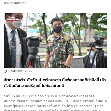
ทางกรมสอบสว...
5 กันยายน 2022
อัยการนำตัว ‘ชัยวัฒน์’ พร้อมพวก ยื่นฟ้องศาลคดีฆ่าบิลลี่ เจ้า
ตัวยืนยันความบริสุทธิ์ ไม่กังวลในคดี
วันนี้ (5 กันยายน) เมื่อเวลา 10.00 น. ที่สำนักงานอัยการสูงสุด
พนักงานสอบสวน กรมสอบสวนคดีพิเศษ (DSI) นำตัว ชัยวัฒน์ ลิ้มลิขิต
อักษร ผู้อำนวยการสํานักบริหารพื้นที่อนุรักษ์ที่ 9 (อุบลราชธานี) พร้อม
ด้วย บุญแทน บุษราคำ, ธนเสฏฐ์ หรือ ไพฑูรย์ แช่มเทศ และ กฤษณ