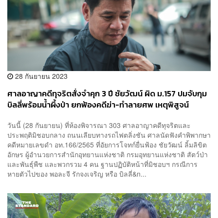
28 กันยายน 2023
ศาลอาญาคดีทุจริตสั่งจำคุก 3 ปี ชัยวัฒน์ ผิด ม.157 ปมจับกุม
บิลลี่พร้อมน้ำผึ้งป่า ยกฟ้องคดีฆ่า-ทำลายศพ เหตุพิสูจน์
กระดูกที่พบไม่ได้ว่าเป็นใคร
วันนี้ (28 กันยายน) ที่ห้องพิจารณา 303 ศาลอาญาคดีทุจริตและ
ประพฤติมิชอบกลาง ถนนเลียบทางรถไฟตลิ่งชัน ศาลนัดฟังคำพิพากษา
คดีหมายเลขดำ อท.166/2565 ที่อัยการโจทก์ยื่นฟ้อง ชัยวัฒน์ ลิ้มลิขิต
อักษร ผู้อำนวยการสำนักอุทยานแห่งชาติ กรมอุทยานแห่งชาติ สัตว์ป่า
และพันธุ์พืช และพวกรวม 4 คน ฐานปฏิบัติหน้าที่มิชอบฯ กรณีการ
หายตัวไปของ พอละจี รักจงเจริญ หรือ บิลลี่&n...