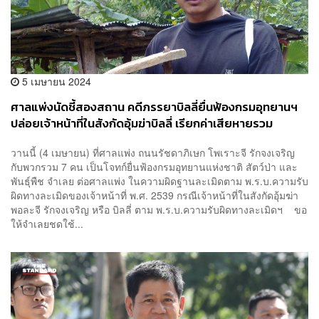
5 เมษายน 2024
ศาลแพ่งนัดชี้สองสถาน คดีภรรยาบิลลี่ยื่นฟ้องกรมอุทยานฯ
ปล่อยเจ้าหน้าที่ในสังกัดอุ้มฆ่าบิลลี่ เรียกค่าเสียหายรวม
ดอกเบี้ย 44 ล้านบาท
วานนี้ (4 เมษายน) ที่ศาลแพ่ง ถนนรัชดาภิเษก โพเราะจี รักจงเจริญ
กับพวกรวม 7 คน เป็นโจทก์ยื่นฟ้องกรมอุทยานแห่งชาติ สัตว์ป่า และ
พันธ์ุพืช จำเลย ต่อศาลแพ่ง ในความผิดฐานละเมิดตาม พ.ร.บ.ความรับ
ผิดทางละเมิดของเจ้าหน้าที่ พ.ศ. 2539 กรณีเจ้าหน้าที่ในสังกัดอุ้มฆ่า
พอละจี รักจงเจริญ หรือ บิลลี่ ตาม พ.ร.บ.ความรับผิดทางละเมิดฯ ขอ
ให้จำเลยชดใช้...