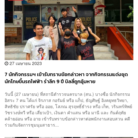
27 เมษายน 2023
7 นักกิจกรรมฯ เข้ารับทราบข้อกล่าวหา จากกิจกรรมแต่งชุด
นักโทษขึ้นรถไฟฟ้า รำลึก 9 ปี บิลลี่ถูกอุ้มหาย
วันนี้ (27 เมษายน) ที่สถานีตำรวจนครบาล (สน.) บางซื่อ นักกิจกรรม
อิสระ 7 คน ได้แก่ จิรภาส กอรัมย์ หรือ แก็ป, ธัญศิษฐ์ อิงคยุทธวิทยา,
สิทธิชัย ปราศรัย หรือ ออย, โสภณ สุรฤทธิ์ธำรง หรือ เก็ท, วรินทร์ทิพย์
วัชรวงษ์ทวี หรือ เสี่ยวเป้า, เงินตา คำแสน หรือ มานี และ กันต์ฤทัย
คล้ายอ่อน หรือ อาย เข้ารับทราบข้อกล่าวหาต่อพนักงานสอบสวน คดี
ร่วมกันจัดการชุมนุมสาธาร...