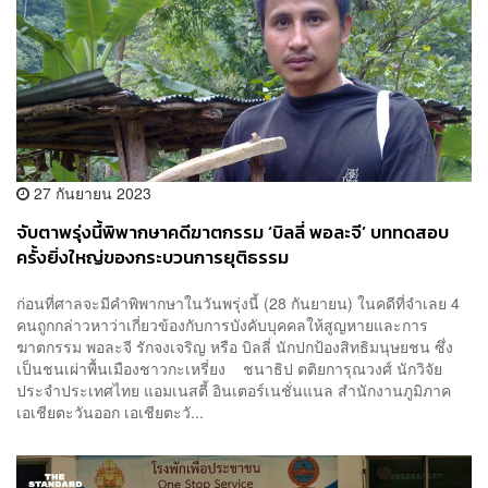
27 กันยายน 2023
จับตาพรุ่งนี้พิพากษาคดีฆาตกรรม ‘บิลลี่ พอละจี’ บททดสอบ
ครั้งยิ่งใหญ่ของกระบวนการยุติธรรม
ก่อนที่ศาลจะมีคำพิพากษาในวันพรุ่งนี้ (28 กันยายน) ในคดีที่จำเลย 4
คนถูกกล่าวหาว่าเกี่ยวข้องกับการบังคับบุคคลให้สูญหายและการ
ฆาตกรรม พอละจี รักจงเจริญ หรือ บิลลี่ นักปกป้องสิทธิมนุษยชน ซึ่ง
เป็นชนเผ่าพื้นเมืองชาวกะเหรี่ยง ชนาธิป ตติยการุณวงศ์ นักวิจัย
ประจำประเทศไทย แอมเนสตี้ อินเตอร์เนชั่นแนล สำนักงานภูมิภาค
เอเชียตะวันออก เอเชียตะวั...