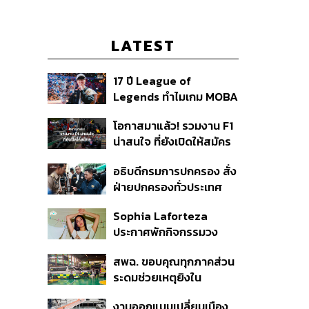
LATEST
17 ปี League of
Legends ทำไมเกม MOBA
ในตำนานถึงไม่หายไปตาม
โอกาสมาแล้ว! รวมงาน F1
กาลเวลา?
น่าสนใจ ที่ยังเปิดให้สมัคร
อธิบดีกรมการปกครอง สั่ง
ฝ่ายปกครองทั่วประเทศ
เฝ้าระวังเหตุรุนแรง คุมเข้ม
Sophia Laforteza
อาวุธปืน-ยาเสพติด
ประกาศพักกิจกรรมวง
KATSEYE ชั่วคราว เพื่อไป
สพฉ. ขอบคุณทุกภาคส่วน
ดูแลสุขภาพจิต
ระดมช่วยเหตุยิงใน
โรงเรียนเทพศิรินทร์ ย้ำ
งานออกแบบเปลี่ยนเมือง