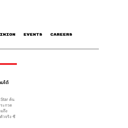
INION
EVENTS
CAREERS
ามได้
Star ค้น
รประกวด
วมถึง
ัวจริง ซี