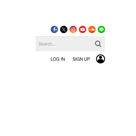
LOG IN
SIGN UP