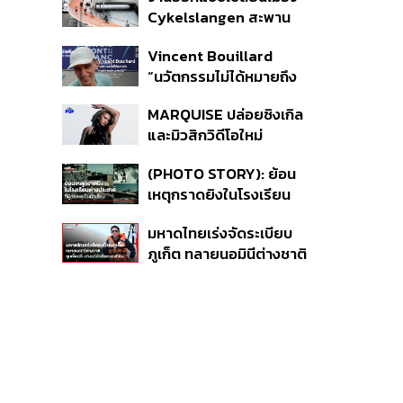
ดูแลสิทธิ UCEP ผู้บาดเจ็บ
Cykelslangen สะพาน
จักรยานลอยฟ้าใน
Vincent Bouillard
โคเปนเฮเกน ทางสัญจร
“นวัตกรรมไม่ได้หมายถึง
ของเมืองที่น่าอยู่
การคิดของใหม่เสมอไป”
MARQUISE ปล่อยซิงเกิล
และมิวสิกวิดีโอใหม่
IRONIC ที่เสียดสีความ
(PHOTO STORY): ย้อน
สัมพันธ์สุด Toxic
เหตุกราดยิงในโรงเรียน
ต่างประเทศ ที่ผู้ก่อเหตุเป็น
มหาดไทยเร่งจัดระเบียบ
นักเรียน
ภูเก็ต ทลายนอมินีต่างชาติ
คุมเจ็ตสกี สางบริษัทฮุบ
ที่ดิน เคลียร์ใบอนุญาต
โรงแรมค้าง 7 ปี