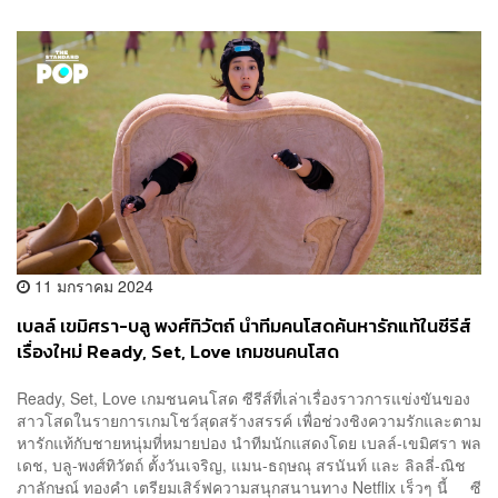
11 มกราคม 2024
เบลล์ เขมิศรา-บลู พงศ์ทิวัตถ์ นำทีมคนโสดค้นหารักแท้ในซีรีส์
เรื่องใหม่ Ready, Set, Love เกมชนคนโสด
Ready, Set, Love เกมชนคนโสด ซีรีส์ที่เล่าเรื่องราวการแข่งขันของ
สาวโสดในรายการเกมโชว์สุดสร้างสรรค์ เพื่อช่วงชิงความรักและตาม
หารักแท้กับชายหนุ่มที่หมายปอง นำทีมนักแสดงโดย เบลล์-เขมิศรา พล
เดช, บลู-พงศ์ทิวัตถ์ ตั้งวันเจริญ, แมน-ธฤษณุ สรนันท์ และ ลิลลี่-ณิช
ภาลักษณ์ ทองคำ เตรียมเสิร์ฟความสนุกสนานทาง Netflix เร็วๆ นี้ ซี