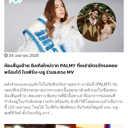
24 เมษายน 2025
ห้องสี่มุมซ้าย ซิงเกิลใหม่จาก PALMY ที่เหล่ามิตรรักรอคอย
พร้อมได้ ใบเฟิร์น-บลู ร่วมแสดง MV
คลั่งรักแบบละมุนหัวใจไปกับซิงเกิลล่าสุดจาก ปาล์มมี่ (PALMY) กับ
เพลงที่เธอได้จรดปลายปากกาแต่งเนื้อออกมาด้วยตัวเองในชื่อเพลง
ห้องสี่มุมซ้าย เพลงเพราะฟังสบายที่มีเนื้อหาเล่าถึงอาการของคนที่
กำลังอยู่ในภวังค์แห่งความรัก พร้อมกับ มิวสิกวิดีโอออกมาแล้วเมื่อวาน
นี้ (23 เมษายน) โดยได้ ใบเฟิร์น-พิมพ์ชนก ลือวิเศษไพบูลย์ และ บลู-
พงศ์ทิวัตถ์ ตั้งวันเจริญ มาร่...