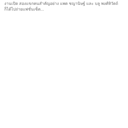
งานเปิด สองแขกคนสำคัญอย่าง แพต ชญานิษฐ์ และ บลู พงศ์ทิวัตถ์
ก็ได้ไปถ่ายแฟชั่นเซ็ต...