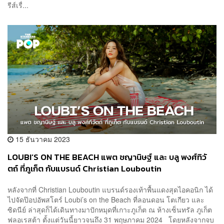
รีส์เรื่...
15 ธันวาคม 2023
LOUBI’S ON THE BEACH แพต ชญานิษฐ์ และ บลู พงศ์ทิวั
ตถ์ ที่ภูเก็ต กับแบรนด์ Christian Louboutin
หลังจากที่ Christian Louboutin แบรนด์รองเท้าพื้นแดงสุดไอคอนิก ได้
ไปจัดป๊อปอัพสโตร์ Loubi’s on the Beach ที่ลอนดอน โตเกียว และ
ซิดนีย์ ล่าสุดก็ได้เดินทางมาปักหมุดที่เกาะภูเก็ต ณ ห้างเซ็นทรัล ภูเก็ต
ฟลอเรสต้า ตั้งแต่วันนี้ยาวจนถึง 31 พฤษภาคม 2024 โดยหลังจากจบ