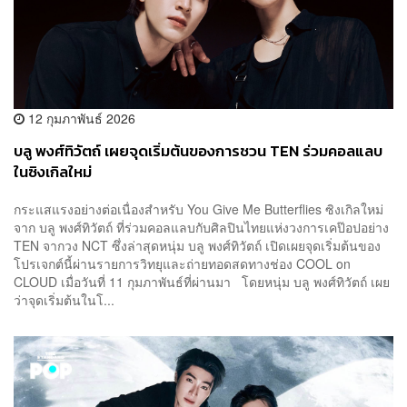
12 กุมภาพันธ์ 2026
บลู พงศ์ทิวัตถ์ เผยจุดเริ่มต้นของการชวน TEN ร่วมคอลแลบ
ในซิงเกิลใหม่
กระแสแรงอย่างต่อเนื่องสำหรับ You Give Me Butterflies ซิงเกิลใหม่
จาก บลู พงศ์ทิวัตถ์ ที่ร่วมคอลแลบกับศิลปินไทยแห่งวงการเคป๊อปอย่าง
TEN จากวง NCT ซึ่งล่าสุดหนุ่ม บลู พงศ์ทิวัตถ์ เปิดเผยจุดเริ่มต้นของ
โปรเจกต์นี้ผ่านรายการวิทยุและถ่ายทอดสดทางช่อง COOL on
CLOUD เมื่อวันที่ 11 กุมภาพันธ์ที่ผ่านมา โดยหนุ่ม บลู พงศ์ทิวัตถ์ เผย
ว่าจุดเริ่มต้นในโ...