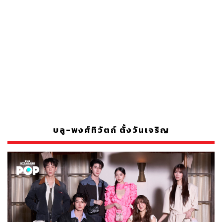
บลู-พงศ์ทิวัตถ์ ตั้งวันเจริญ