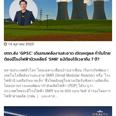
14 ตุลาคม 2025
ปตท.ส่ง ‘GPSC’ เดินเกมพลังงานสะอาด เปิดเหตุผล ทำไมไทย
ต้องมีโรงไฟฟ้านิวเคลียร์ ‘SMR’ แม้ต้องใช้เวลาถึง 7 ปี?
หลายประเทศทั่วโลก โดยเฉพาะเพื่อนบ้านอาเซียน เริ่มเร่งรัดพัฒนา
เทคโนโลยีพลังงานสะอาด SMR (Small Modular Reactor) หรือ ‘โรง
ไฟฟ้านิวเคลียร์ขนาดเล็ก’ ซึ่งไทยยังอยู่ในช่วงเปิดรับฟังความคิดเห็น
โดยปลายร่างแผนพัฒนากำลังผลิตไฟฟ้า (PDP) ได้ระบุว่า
ประเทศไทยจะมีโรงไฟฟ้า SMR ขนาด 600 เมกะวัตต์ นำร่องโดยการ
ไฟฟ้าฝ่ายผลิต (กฟผ. ) และล่าส...