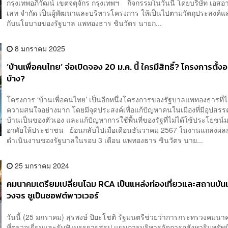
กรุงเทพอภิวัฒน์ เขตจตุจักร กรุงเทพฯ กิจกรรมในวันนี้ โดยบริษัท เอสอา
เสท จำกัด เป็นผู้พัฒนาและบริหารโครงการ ให้เป็นไปตามวัตถุประสงค์
กับนโยบายของรัฐบาล แพทองธาร ชินวัตร นายก...
8 มกราคม 2025
‘บ้านเพื่อคนไทย’ จ่อเปิดจอง 20 ม.ค. นี้ ใครมีสิทธิ์? โครงการตั้งอย
บ้าง?
โครงการ ‘บ้านเพื่อคนไทย’ เป็นอีกหนึ่งโครงการของรัฐบาลแพทองธารที่ได
ความสนใจอย่างมาก โดยมีจุดประสงค์เพื่อแก้ปัญหาคนในเมืองที่มีอุปสร
บ้านเป็นของตัวเอง และแก้ปัญหาการใช้พื้นที่ของรัฐที่ไม่ได้ใช้ประโยชน์มา
อาศัยให้ประชาชน ย้อนกลับไปเมื่อเดือนธันวาคม 2567 ในงานแถลงผล
ดำเนินงานของรัฐบาลในรอบ 3 เดือน แพทองธาร ชินวัตร นาย...
25 มกราคม 2024
คมนาคมเตรียมเปลี่ยนโฉม RCA เป็นแหล่งท่องเที่ยวและสถานบัน
วงจร ชูเป็นซอฟต์พาวเวอร์
วันนี้ (25 มกราคม) สุรพงษ์ ปิยะโชติ รัฐมนตรีช่วยว่าการกระทรวงคมนาค
ที่ตรวจเยี่ยมและรับฟังบรรยายสรุป แผนการบริหารจัดการอสังหาริมทรัพ