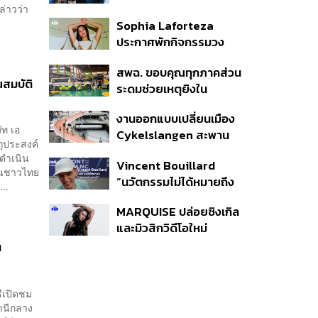
่าวว่า
เฝ้าระวังเหตุรุนแรง คุมเข้ม
Sophia Laforteza
อาวุธปืน-ยาเสพติด
ประกาศพักกิจกรรมวง
KATSEYE ชั่วคราว เพื่อไป
สพฉ. ขอบคุณทุกภาคส่วน
ดูแลสุขภาพจิต
ณสมบัติ
ระดมช่วยเหตุยิงใน
โรงเรียนเทพศิรินทร์ ย้ำ
งานออกแบบเปลี่ยนเมือง
ดูแลสิทธิ UCEP ผู้บาดเจ็บ
ัท เอ
Cykelslangen สะพาน
ถุประสงค์
จักรยานลอยฟ้าใน
ดำเนิน
Vincent Bouillard
โคเปนเฮเกน ทางสัญจร
าชนชาวไทย
“นวัตกรรมไม่ได้หมายถึง
ของเมืองที่น่าอยู่
..
การคิดของใหม่เสมอไป”
MARQUISE ปล่อยซิงเกิล
และมิวสิกวิดีโอใหม่
IRONIC ที่เสียดสีความ
น
สัมพันธ์สุด Toxic
ีเปิดชม
ถานีกลาง