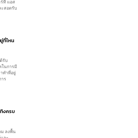
ร์ที แอส
และสอดรับ
ู่ที่ไหน
้รับ
รคในการมี
ทำที่อยู่
การ
เทิงครบ
ม ลงพื้น
ย์และ