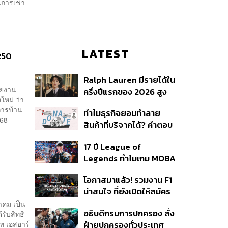
นการเช่า
LATEST
 250
Ralph Lauren มีรายได้ใน
รายงาน
ครึ่งปีแรกของ 2026 สูง
ใหม่ ว่า
ขึ้นถึง 14%
การบ้าน
ทำไมธุรกิจยอมทำลาย
 2568
สินค้าที่บริจาคได้? คำตอบ
อาจไม่ได้อยู่ที่จริยธรรมแต่
17 ปี League of
อยู่ที่ระบบภาษี
Legends ทำไมเกม MOBA
ในตำนานถึงไม่หายไปตาม
โอกาสมาแล้ว! รวมงาน F1
กาลเวลา?
น่าสนใจ ที่ยังเปิดให้สมัคร
าคม เป็น
อธิบดีกรมการปกครอง สั่ง
รับสิทธิ
ท เอสอาร์
ฝ่ายปกครองทั่วประเทศ