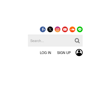
LOG IN
SIGN UP