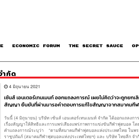
E
ECONOMIC FORUM
THE SECRET SAUCE​
OP
จำกัด
4 มิถุนายน 2021
เซ้นส์ เอนเตอร์เทนเมนท์ ออกแถลงการณ์ เผยไม่คิดว่าจะถูกยกเล
สัญญา ยืนยันที่ผ่านมารอคำตอบการแก้ไขสัญญาจากสมาคมกี
ฟุตบอลแห่งประเทศไทยฯ
วันนี้ (4 มิถุนายน) บริษัท เซ้นส์ เอนเตอร์เทนเมนท์ จำกัด ได้ออกแถลงการ
เรื่องสัญญาให้สิทธิและการแพร่เสียงแพร่ภาพการแข่งขันกีฬาฟุตบอล โ
คำแถลงการณ์ระบุว่า “ตามที่สมาคมกีฬาฟุตบอลแห่งประเทศไทย ในพ
ราชูปถัมภ์ (สมาคมกีฬาฟุตบอลแห่งประเทศไทยฯ) และ บริษัท ไทยลีก จำก