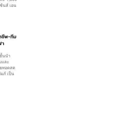
ซ้นส์ เอน
อาชีพ-ทีม
ฬา
ชั้นนำ
์มและ
่ายทอดสด
ภ์​ เป็น