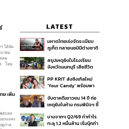
LATEST
ิ์
มหาดไทยเร่งจัดระเบียบ
ฯ ได้จัด
ภูเก็ต ทลายนอมินีต่างชาติ
กสมาคม
คุมเจ็ตสกี สางบริษัทฮุบ
อดสด
สรุปเหตุยิงในโรงเรียน
ที่ดิน เคลียร์ใบอนุญาต
การ โดย
จังหวัดนนทบุรี เสียชีวิต
โรงแรมค้าง 7 ปี
รวม 8 ราย โฆษก ตร. เผย
PP KRIT ส่งซิงเกิลใหม่
ปมค้นประวัติคดีกราดยิงที่
‘Your Candy’ พร้อมพา
สหรัฐฯ
ต้าเหนิง และ ณิชา ร่วมมิว
ย เพิ่ม
จับตาคดีเยาวชน 14 ปี ก่อ
สิกวิดีโอ
เหตุยิงในห้าง กรมพินิจฯ ชี้
ประพฤติดี-รับการรักษาต่อ
ดฟุตบอล
บางจากฯ Q2/69 ทำกำไร
เนื่อง ประเมินปล่อยตัว
ด้ออกแถลง
ทะลุ 1.2 หมื่นล้าน เริ่มบุ๊กกำ
ฤดูกาล