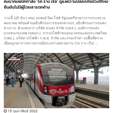
คมนาคมผนึกกำลัง ‘รถ ราง เรือ’ ดูแลความปลอดภัยช่วงปีใหม่
ยืนยันไม่มีผู้โดยสารตกค้าง
วานนี้ (25 ธันวาคม) สุรพงษ์ ปิยะโชติ รัฐมนตรีช่วยว่าการกระทรวง
คมนาคม พร้อมด้วยอธิบดีกรมการขนส่งทางบก, อธิบดีกรมการขนส่ง
ทางราง, ตัวแทนจาก บริษัท ขนส่ง จำกัด (บขส.), องค์การขนส่ง
มวลชนกรุงเทพ (ขสมก.), การรถไฟฟ้าขนส่งมวลชนแห่งประเทศไทย
(รฟม.), บริษัท รถไฟฟ้า ร.ฟ.ท. จำกัด และกรมเจ้าท่า ลงพื้นที่ตรวจ
เยี่ยมบูรณาการความร่วมมือระหว่างหน่วยงาน (รถ ราง เรือ) ...
15 กุมภาพันธ์ 2022