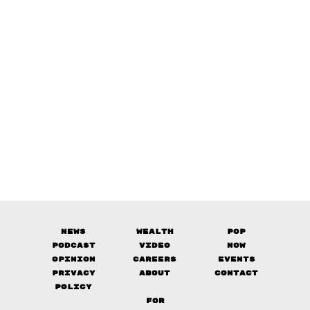
News
Wealth
Pop
Podcast
Video
Now
Opinion
Careers
Events
Privacy
About
Contact
Policy
FOR