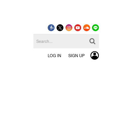
LOG IN
SIGN UP