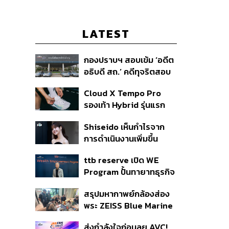
LATEST
กองปราบฯ สอบเข้ม ‘อดีต
อธิบดี สถ.’ คดีทุจริตสอบ
ท้องถิ่น แจ้ง 6 ข้อหาหนัก
Cloud X Tempo Pro
จ่อชง ป.ป.ช. 12 ส.ค. นี้
รองเท้า Hybrid รุ่นแรก
ของ On
Shiseido เห็นกำไรจาก
การดำเนินงานเพิ่มขึ้น
90.1% ในช่วงครึ่งแรกของ
ttb reserve เปิด WE
ปี 2026
Program ปั้นทายาทธุรกิจ
รุ่นสองสานต่อความมั่งคั่ง
สรุปมหากาพย์กล้องส่อง
ตั้งเป้าขยายฐานลูกค้าแตะ
พระ ZEISS Blue Marine
11,000 ราย ดัน AUM
จากสัญญาผลิต 8.3 ล้าน
เติบโต 10% ต่อปีในอีก 3-5
ส่งกำลังใจก่อนลุย AVC!