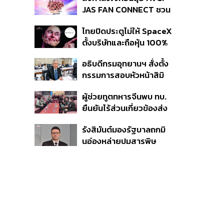
สู่ข้อพิพาท ‘มาเวลล์ฯ’
ปีข้างหน้า
JAS FAN CONNECT ชวน
ฟ้อง ‘โทน บางแค’ ผิดนัด
แฟนลูกยางใกล้ชิดนักตบ
จ่ายหนี้-แอบระบุแบรนด์
ไทยปิดประตูไม่ให้ SpaceX
สาวทีมชาติไทย 15 ส.ค.นี้
ตั้งบริษัทและถือหุ้น 100%
ในไทย ชี้ดาวเทียมวงโคจร
อธิบดีกรมอุทยานฯ สั่งตั้ง
ต่ำเป็นเรื่องอธิปไตย ไม่
กรรมการสอบหัวหน้าสิมิ
ยอมแลกในโต๊ะเจรจาการ
ลัน ปมปล่อย ‘วีระ’ เข้าพัก
ค้า
ผู้ช่วยทูตทหารจีนพบ ทบ.
แรม ทั้งที่ประกาศห้ามค้าง
ยืนยันไร้ส่วนเกี่ยวข้องส่ง
คืนตั้งแต่ปี 61
อาวุธให้กัมพูชาใช้รบ
รังสิมันต์มองรัฐบาลถกมิ
ชายแดน ย้ำจริงใจต่อไทย
นอ่องหล่ายปมสารพิษ
หวังเห็นทางออกสันติวิธี
แม่น้ำกกไม่เกิดประโยชน์
ปัญหาแท้จริงคือกองกำลัง
ว้า