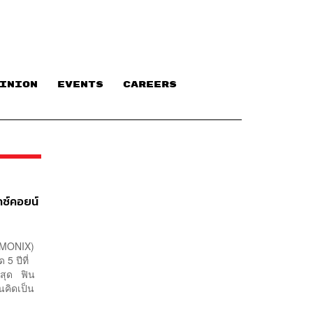
INION
EVENTS
CAREERS
กซ์คอยน์
 (MONIX)
5 ปีที่
งสุด ฟิน
นคิดเป็น