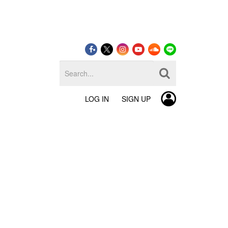
LOG IN
SIGN UP