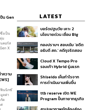
LATEST
เป็น Gen
บอร์ดปฐมวัย เคาะ 2
ึ่งเป็น
นโยบายด่วน เชื่อม Big
ุ่ม
Data 13 หลักอุดช่องโหว่
ยนคอร์ส
กองปราบฯ สอบเข้ม ‘อดีต
เด็กตกหล่น-ห้ามสอบ
ะ Gen X
อธิบดี สถ.’ คดีทุจริตสอบ
แข่งขันเด็กเล็ก เน้นเรียนรู้
ท้องถิ่น แจ้ง 6 ข้อหาหนัก
ผ่านการเล่น
Cloud X Tempo Pro
จ่อชง ป.ป.ช. 12 ส.ค. นี้
รองเท้า Hybrid รุ่นแรก
ของ On
่นำความ
Shiseido เห็นกำไรจาก
NEWS]
การดำเนินงานเพิ่มขึ้น
90.1% ในช่วงครึ่งแรกของ
ฟินนิกซ์’
ttb reserve เปิด WE
ปี 2026
มูลค่า
Program ปั้นทายาทธุรกิจ
ำกัด
รุ่นสองสานต่อความมั่งคั่ง
าศ
สรุปมหากาพย์กล้องส่อง
...