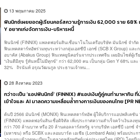
13 พฤษภาคม 2025
ฟินนิกซ์เผยยอดผู้เรียนคอร์สความรู้การเงิน 62,000 ราย 68% 
Y อยากเก่งจัดการเงิน-บริหารหนี้
ฟินนิกซ์ (FINNIX) แพลตฟอร์มสินเชื่อนาโนในเครือบริษัท มันนิกซ์ จำกัด ซ
ฟินเทคสตาร์ทอัพร่วมทุนระหว่างกลุ่มเอสซีบี เอกซ์ (SCB X Group) และกล
อบาคัส (Abakus Group) ฟินเทคยูนิคอร์นจากประเทศจีน เผยอินไซต์ผู้เรี
“เงินดีมีสุข รู้ทันหนี้ไม่มีทุกข์” กว่า 62,000 คน เป็นกลุ่ม Gen Y 68% แล
32% ถิรนันท์ อรุณวัฒนกูล ประธานเจ้าหน...
28 สิงหาคม 2023
กว่าจะเป็น ‘แอปฟินนิกซ์’ (FINNIX) #แอปเงินกู้คู่คนทำมาหากิน ที
เข้าใจและ AI มาลดความเหลื่อมล้ำทางการเงินของคนไทย [PR 
ต้นปี 2566 มันนิกซ์ (MONIX) ฟินเทคสตาร์ทอัพ ผู้ให้บริการแอปพลิเคชัน ‘
(FINNIX) แพลตฟอร์มสินเชื่อดิจิทัล เพิ่งประกาศความสำเร็จคว้าเงินลงทุน
กว่า 700 ล้านบาท หรือ 20 ล้านดอลลาร์สหรัฐ จากบริษัท เอสซีบี เอกซ์ จ
(มหาชน) หรือ SCBX และลอมบาร์ด เอเชีย (Lombard Asia) พร้อมประก
วางแผนเข้าจดทะเบียนในตลาดหลักทรัพย์แห่งประเทศไทย (IPO) โดยมีเป