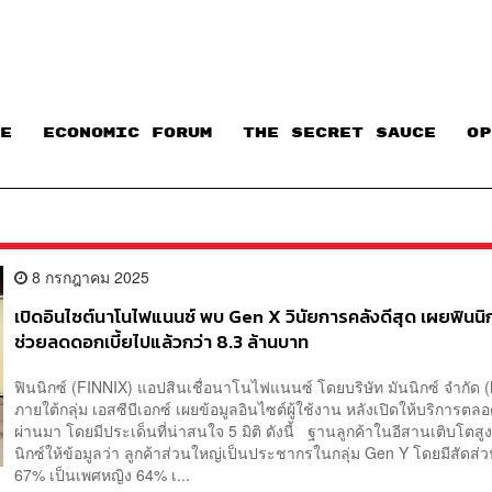
E
ECONOMIC FORUM
THE SECRET SAUCE​
OP
8 กรกฎาคม 2025
เปิดอินไซต์นาโนไฟแนนซ์ พบ Gen X วินัยการคลังดีสุด เผยฟินนิ
ช่วยลดดอกเบี้ยไปแล้วกว่า 8.3 ล้านบาท
ฟินนิกซ์ (FINNIX) แอปสินเชื่อนาโนไฟแนนซ์ โดยบริษัท มันนิกซ์ จำกัด
ภายใต้กลุ่ม เอสซีบีเอกซ์ เผยข้อมูลอินไซต์ผู้ใช้งาน หลังเปิดให้บริการตลอด 
ผ่านมา โดยมีประเด็นที่น่าสนใจ 5 มิติ ดังนี้ ฐานลูกค้าในอีสานเติบโตสู
นิกซ์ให้ข้อมูลว่า ลูกค้าส่วนใหญ่เป็นประชากรในกลุ่ม Gen Y โดยมีสัดส่ว
67% เป็นเพศหญิง 64% เ...