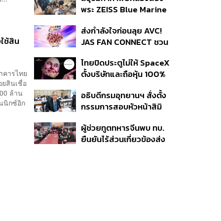
ตั้งเป้าขยายฐานลูกค้าแตะ
พระ ZEISS Blue Marine
11,000 ราย ดัน AUM
จากสัญญาผลิต 8.3 ล้าน
เติบโต 10% ต่อปีในอีก 3-5
ส่งกำลังใจก่อนลุย AVC!
สู่ข้อพิพาท ‘มาเวลล์ฯ’
ปีข้างหน้า
ใช้สิน
JAS FAN CONNECT ชวน
ฟ้อง ‘โทน บางแค’ ผิดนัด
แฟนลูกยางใกล้ชิดนักตบ
จ่ายหนี้-แอบระบุแบรนด์
ไทยปิดประตูไม่ให้ SpaceX
สาวทีมชาติไทย 15 ส.ค.นี้
นาคารไทย
ตั้งบริษัทและถือหุ้น 100%
ยสินเชื่อ
ในไทย ชี้ดาวเทียมวงโคจร
00 ล้าน
อธิบดีกรมอุทยานฯ สั่งตั้ง
ต่ำเป็นเรื่องอธิปไตย ไม่
นนิกซ์อิก
กรรมการสอบหัวหน้าสิมิ
ยอมแลกในโต๊ะเจรจาการ
ลัน ปมปล่อย ‘วีระ’ เข้าพัก
ค้า
ผู้ช่วยทูตทหารจีนพบ ทบ.
แรม ทั้งที่ประกาศห้ามค้าง
ยืนยันไร้ส่วนเกี่ยวข้องส่ง
คืนตั้งแต่ปี 61
อาวุธให้กัมพูชาใช้รบ
ชายแดน ย้ำจริงใจต่อไทย
หวังเห็นทางออกสันติวิธี