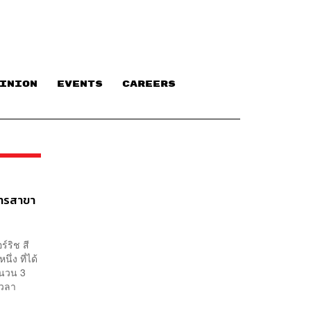
INION
EVENTS
CAREERS
ิการสาขา
ร์ริช สี
่ง ที่ได้
ำนวน 3
เวลา