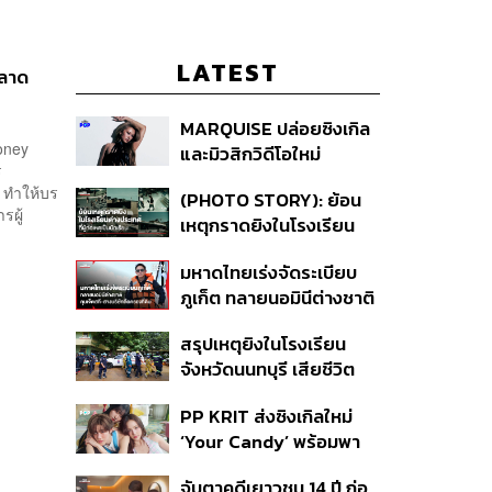
LATEST
ตลาด
MARQUISE ปล่อยซิงเกิล
Money
และมิวสิกวิดีโอใหม่
ร
IRONIC ที่เสียดสีความ
 ทำให้บร
(PHOTO STORY): ย้อน
สัมพันธ์สุด Toxic
รผู้
เหตุกราดยิงในโรงเรียน
ต่างประเทศ ที่ผู้ก่อเหตุเป็น
มหาดไทยเร่งจัดระเบียบ
นักเรียน
ภูเก็ต ทลายนอมินีต่างชาติ
คุมเจ็ตสกี สางบริษัทฮุบ
สรุปเหตุยิงในโรงเรียน
ที่ดิน เคลียร์ใบอนุญาต
จังหวัดนนทบุรี เสียชีวิต
โรงแรมค้าง 7 ปี
รวม 8 ราย โฆษก ตร. เผย
PP KRIT ส่งซิงเกิลใหม่
ปมค้นประวัติคดีกราดยิงที่
‘Your Candy’ พร้อมพา
สหรัฐฯ
ต้าเหนิง และ ณิชา ร่วมมิว
จับตาคดีเยาวชน 14 ปี ก่อ