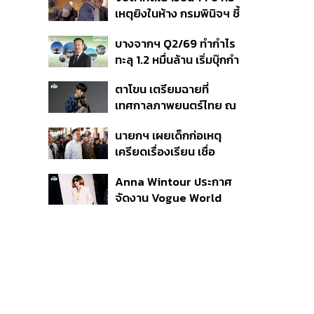
สิกวิดีโอ
เหตุยิงในห้าง กรมพินิจฯ ชี้
ประพฤติดี-รับการรักษาต่อ
บางจากฯ Q2/69 ทำกำไร
เนื่อง ประเมินปล่อยตัว
ทะลุ 1.2 หมื่นล้าน เริ่มบุ๊กกำ
ไร ‘SAF’ เชิงพาณิชย์ครั้ง
ตาโขน เตรียมฉายที่
แรก หนุนรายได้ครึ่งปีทะลุ
เทศกาลภาพยนตร์ไทย ณ
3.2 แสนล้าน
ประเทศบราซิล
นายกฯ เผยเด็กก่อเหตุ
เครียดเรื่องเรียน เชื่อ
เตรียมการเป็นขั้นตอน ชี้มี
Anna Wintour ประกาศ
กระสุนอีกกว่า 30 นัด หาก
จัดงาน Vogue World
ไม่จบชีวิตตัวเองอาจสูญ
2027 ที่ซานฟรานซิสโก
เสียเพิ่ม