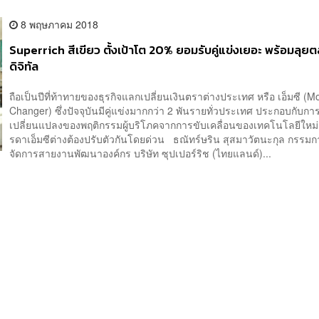
8 พฤษภาคม 2018
Superrich สีเขียว ตั้งเป้าโต 20% ยอมรับคู่แข่งเยอะ พร้อมลุย
ดิจิทัล
ถือเป็นปีที่ท้าทายของธุรกิจแลกเปลี่ยนเงินตราต่างประเทศ หรือ เอ็มซี (
Changer) ซึ่งปัจจุบันมีคู่แข่งมากกว่า 2 พันรายทั่วประเทศ ประกอบกับกา
เปลี่ยนแปลงของพฤติกรรมผู้บริโภคจากการขับเคลื่อนของเทคโนโลยีใหม่
รดาเอ็มซีต่างต้องปรับตัวกันโดยด่วน ธณัทร์ษริน สุสมาวัตนะกุล กรรมกา
จัดการสายงานพัฒนาองค์กร บริษัท ซุปเปอร์ริช (ไทยแลนด์)...