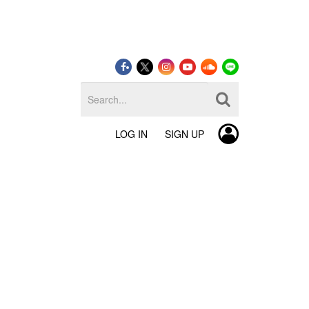
LOG IN
SIGN UP