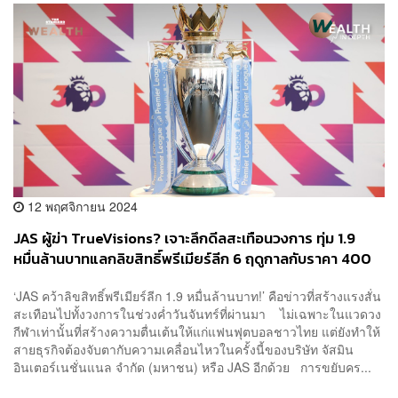
12 พฤศจิกายน 2024
JAS ผู้ฆ่า TrueVisions? เจาะลึกดีลสะเทือนวงการ ทุ่ม 1.9
หมื่นล้านบาทแลกลิขสิทธิ์พรีเมียร์ลีก 6 ฤดูกาลกับราคา 400
บาทต่อเดือน จะเกิดขึ้นจริงไหม!
‘JAS คว้าลิขสิทธิ์พรีเมียร์ลีก 1.9 หมื่นล้านบาท!’ คือข่าวที่สร้างแรงสั่น
สะเทือนไปทั้งวงการในช่วงค่ำวันจันทร์ที่ผ่านมา ไม่เฉพาะในแวดวง
กีฬาเท่านั้นที่สร้างความตื่นเต้นให้แก่แฟนฟุตบอลชาวไทย แต่ยังทำให้
สายธุรกิจต้องจับตากับความเคลื่อนไหวในครั้งนี้ของบริษัท จัสมิน
อินเตอร์เนชั่นแนล จำกัด (มหาชน) หรือ JAS อีกด้วย การขยับคร...