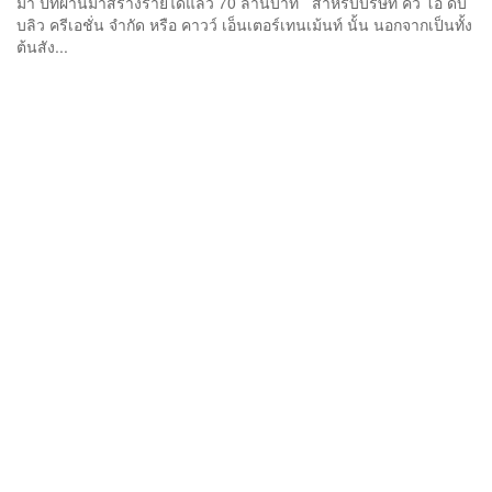
มา ปีที่ผ่านมาสร้างรายได้แล้ว 70 ล้านบาท สำหรับบริษัท คิว โอ ดับ
บลิว ครีเอชั่น จำกัด หรือ คาวว์ เอ็นเตอร์เทนเม้นท์ นั้น นอกจากเป็นทั้ง
ต้นสัง...