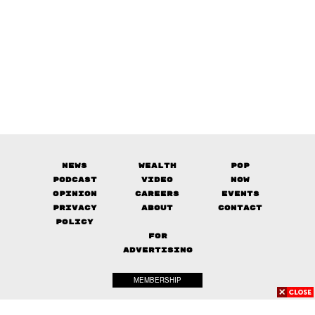
News
Wealth
Pop
Podcast
Video
Now
Opinion
Careers
Events
Privacy
About
Contact
Policy
FOR
ADVERTISING
MEMBERSHIP