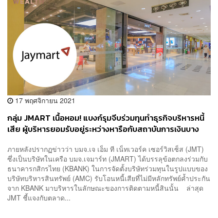
17 พฤศจิกายน 2021
กลุ่ม JMART เนื้อหอม! แบงก์รุมจีบร่วมทุนทำธุรกิจบริหารหนี้
เสีย ผู้บริหารยอมรับอยู่ระหว่างหารือกับสถาบันการเงินบาง
ราย
ภายหลังปรากฏข่าวว่า บมจ.เจ เอ็ม ที เน็ทเวอร์ค เซอร์วิสเซ็ส (JMT)
ซึ่งเป็นบริษัทในเครือ บมจ.เจมาร์ท (JMART) ได้บรรลุข้อตกลงร่วมกับ
ธนาคารกสิกรไทย (KBANK) ในการจัดตั้งบริษัทร่วมทุนในรูปแบบของ
บริษัทบริหารสินทรัพย์ (AMC) รับโอนหนี้เสียที่ไม่มีหลักทรัพย์ค้ำประกัน
จาก KBANK มาบริหารในลักษณะของการติดตามหนี้สินนั้น ล่าสุด
JMT ชี้แจงกับตลาด...