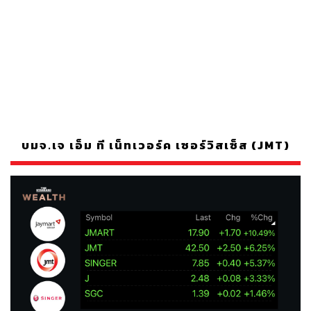
บมจ.เจ เอ็ม ที เน็ทเวอร์ค เซอร์วิสเซ็ส (JMT)