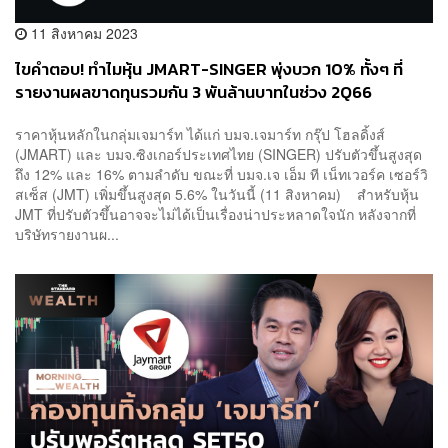
11 สิงหาคม 2023
ไขคำตอบ! ทำไมหุ้น JMART-SINGER พุ่งบวก 10% ทั้งๆ ที่
รายงานผลขาดทุนรวมกัน 3 พันล้านบาทในช่วง 2Q66
ราคาหุ้นหลักในกลุ่มเจมาร์ท ได้แก่ บมจ.เจมาร์ท กรุ๊ป โฮลดิ้งส์
(JMART) และ บมจ.ซิงเกอร์ประเทศไทย (SINGER) ปรับตัวขึ้นสูงสุด
ถึง 12% และ 16% ตามลำดับ ขณะที่ บมจ.เจ เอ็ม ที เน็ทเวอร์ค เซอร์วิ
สเซ็ส (JMT) เพิ่มขึ้นสูงสุด 5.6% ในวันนี้ (11 สิงหาคม) สำหรับหุ้น
JMT ที่ปรับตัวขึ้นอาจจะไม่ได้เป็นเรื่องน่าประหลาดใจนัก หลังจากที่
บริษัทรายงานผ...