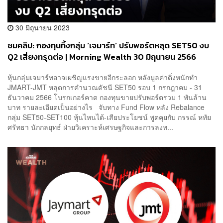
30 มิถุนายน 2023
ชมคลิป: กองทุนทิ้งกลุ่ม ‘เจมาร์ท’ ปรับพอร์ตหลุด SET50 งบ
Q2 เสี่ยงทรุดต่อ | Morning Wealth 30 มิถุนายน 2566
หุ้นกลุ่มเจมาร์ทอาจเผชิญแรงขายอีกระลอก หลังมูลค่าดิ่งหนักทำ
JMART-JMT หลุดการคำนวณดัชนี SET50 รอบ 1 กรกฎาคม - 31
ธันวาคม 2566 โบรกเกอร์คาด กองทุนขายปรับพอร์ตรวม 1 พันล้าน
บาท รายละเอียดเป็นอย่างไร จับทาง Fund Flow หลัง Rebalance
กลุ่ม SET50-SET100 หุ้นไหนได้-เสียประโยชน์ พูดคุยกับ กรรณ์ หทัย
ศรัทธา นักกลยุทธ์ ฝ่ายวิเคราะห์เศรษฐกิจและการลงท...