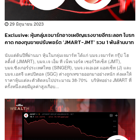
29 มิถุนายน 2023
Exclusive: หุ้นกลุ่มเจมาร์ทอาจเผชิญแรงขายอีกระลอก โบรก
คาด กองทุนขายปรับพอร์ต ‘JMART-JMT’ รวม 1 พันล้านบาท
วันพรุ่งนี้!
นับแต่ต้นปีที่ผ่านมา หุ้นในกลุ่มเจมาร์ท ได้แก่ บมจ.เจมาร์ท กรุ๊ป โฮ
ลดิ้งส์ (JMART), บมจ.เจ เอ็ม ที เน็ทเวอร์ค เซอร์วิสเซ็ส (JMT),
บมจ.ซิงเกอร์ประเทศไทย (SINGER), บมจ.เจเอเอส แอสเซ็ท (J) และ
บมจ.เอสจี แคปปิตอล (SGC) ต่างถูกเทขายออกมาอย่างหนัก ส่งผลให้
ราคาหุ้นแต่ละตัวติดลบไปประมาณ 38-70% บริษัทอย่าง JMART ที่
ครั้งหนึ่งเคยมีมูลค่าสูงเกือบ...