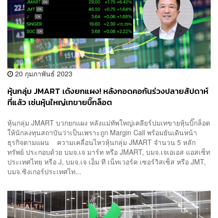
20 กุมภาพันธ์ 2023
หุ้นกลุ่ม JMART เด้งยกแผง! หลังกอดคอกันร่วงปลายสัปดาห์
ที่แล้ว เซ่นหุ้นใหญ่เทขายบิ๊กล็อต
หุ้นกลุ่ม JMART บวกยกแผง หลังแม่ทัพใหญ่เคลียร์ปมเทขายหุ้นบิ๊กล็อต
ให้นักลงทุนสถาบันว่าเป็นเพราะถูก Margin Call พร้อมยันเดินหน้า
ธุรกิจตามแผน ความเคลื่อนไหวหุ้นกลุ่ม JMART จำนวน 5 หลัก
ทรัพย์ ประกอบด้วย บมจ.เจ มาร์ท หรือ JMART, บมจ.เจเอเอส แอสเซ็ท
ประเทศไทย หรือ J, บมจ.เจ เอ็ม ที เน็ทเวอร์ค เซอร์วิสเซ็ส หรือ JMT,
บมจ.ซิงเกอร์ประเทศไท...