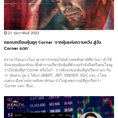
21 กุมภาพันธ์ 2023
ถอดบทเรียนหุ้นถูก Corner ‘จากหุ้นแห่งความหวัง สู่วัน
Corner แตก’
ดราม่าร้อนแรงในแวดวงการลงทุนไทยช่วงสุดสัปดาห์ที่ผ่านมา ทำให้
นักลงทุนต้องกลับมาตั้งคำถามเกี่ยวกับหุ้นที่ตัวเองกำลังถือหรือสนใจอยู่
ว่าเป็นหุ้นที่ถูก Corner หรือไม่? การดิ่งลงของหุ้นที่ถูกเรียกรวมๆ กัน
ว่า ‘หุ้นตระกูล J’ ได้แก่ JMART, JMT, SINGER, SGC และ J โดย
เฉพาะเมื่อช่วงปลายสัปดาห์ก่อน นำไปสู่เหตุการณ์ที่ถูกเรียกว่า
‘Corner แตก’ ซึ่งอ...