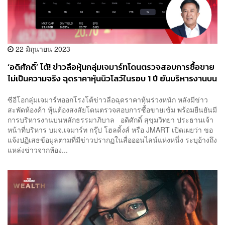
22 มิถุนายน 2023
‘อดิศักดิ์’ โต้! ข่าวลือหุ้นกลุ่มเจมาร์ทโดนตรวจสอบการซื้อขาย
ไม่เป็นความจริง ฉุดราคาหุ้นนิวโลว์ในรอบ 1 ปี ยันบริหารงานบน
หลักธรรมาภิบาล
ซีอีโอกลุ่มเจมาร์ทออกโรงโต้ข่าวลือฉุดราคาหุ้นร่วงหนัก หลังมีข่าว
สะพัดห้องค้า หุ้นต้องสงสัยโดนตรวจสอบการซื้อขายเข้ม พร้อมยืนยันมี
การบริหารงานบนหลักธรรมาภิบาล อดิศักดิ์ สุขุมวิทยา ประธานเจ้า
หน้าที่บริหาร บมจ.เจมาร์ท กรุ๊ป โฮลดิ้งส์ หรือ JMART เปิดเผยว่า ขอ
แจ้งปฏิเสธข้อมูลตามที่มีข่าวปรากฏในสื่อออนไลน์แห่งหนึ่ง ระบุอ้างถึง
แหล่งข่าวจากห้อง...