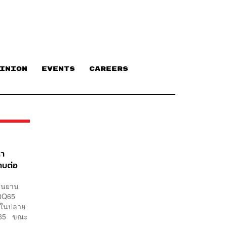
INION
EVENTS
CAREERS
หา
ทบต่อ
่วนยาน
 3Q65
ิตในปลาย
3Q65 ขณะ