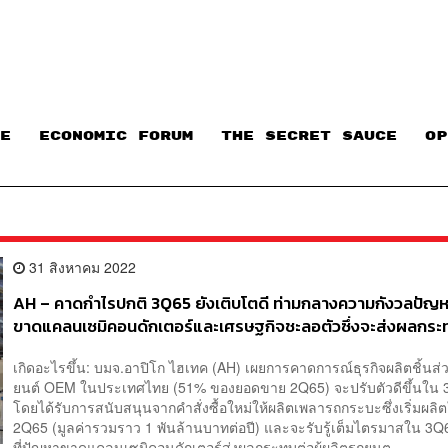
E
ECONOMIC FORUM
THE SECRET SAUCE​
OP
31 สิงหาคม 2022
AH – คาดกำไรปกติ 3Q65 ยังเติบโตดี ท่ามกลางความกังวลปัญ
ขาดแคลนเซมิคอนดักเตอร์และเศรษฐกิจชะลอตัวซึ่งจะส่งผลกระ
ความต้องการรถยนต์
เกิดอะไรขึ้น: บมจ.อาปิโก ไฮเทค (AH) เผยการคาดการณ์ธุรกิจผลิตชิ้นส
ยนต์ OEM ในประเทศไทย (51% ของยอดขาย 2Q65) จะปรับตัวดีขึ้นใน
โดยได้รับการสนับสนุนจากคำสั่งซื้อใหม่ให้ผลิตเพลารถกระบะซึ่งเริ่มผล
2Q65 (มูลค่ารวมราว 1 พันล้านบาทต่อปี) และจะรับรู้เต็มไตรมาสใน 
ที่ปัญหาขาดแคลนเซมิคอนดักเตอร์ส่งผลกระทบต่อผู้ผลิตรถยนต...