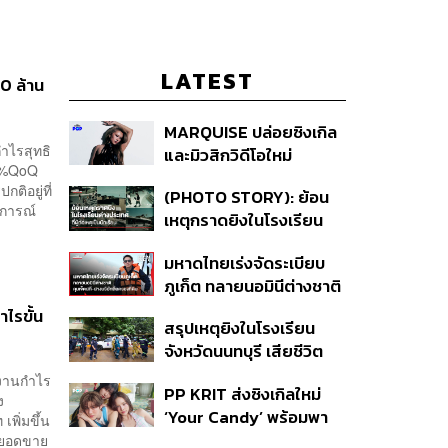
LATEST
10 ล้าน
MARQUISE ปล่อยซิงเกิล
กำไรสุทธิ
และมิวสิกวิดีโอใหม่
 2%QoQ
IRONIC ที่เสียดสีความ
ิอยู่ที่
(PHOTO STORY): ย้อน
สัมพันธ์สุด Toxic
าดการณ์
เหตุกราดยิงในโรงเรียน
ต่างประเทศ ที่ผู้ก่อเหตุเป็น
มหาดไทยเร่งจัดระเบียบ
นักเรียน
ภูเก็ต ทลายนอมินีต่างชาติ
คุมเจ็ตสกี สางบริษัทฮุบ
ไรขั้น
สรุปเหตุยิงในโรงเรียน
ที่ดิน เคลียร์ใบอนุญาต
จังหวัดนนทบุรี เสียชีวิต
โรงแรมค้าง 7 ปี
รวม 8 ราย โฆษก ตร. เผย
ยงานกำไร
PP KRIT ส่งซิงเกิลใหม่
ปมค้นประวัติคดีกราดยิงที่
ง
‘Your Candy’ พร้อมพา
สหรัฐฯ
พิ่มขึ้น
ต้าเหนิง และ ณิชา ร่วมมิว
กยอดขาย