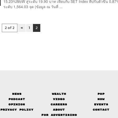
15.23%WoW สู่ระดับ 19.90 บาท เทียบกับ SET Index ที่ปรับตัวขึ้น 0.8
ระดับ 1,564.03 จุด (ข้อมูล ณ วันที่ ...
2 of 2
«
1
2
News
Wealth
Pop
Podcast
Video
Now
Opinion
Careers
Events
Privacy Policy
About
Contact
FOR ADVERTISING