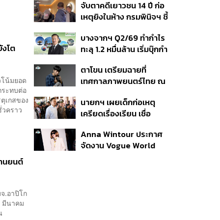
จับตาคดีเยาวชน 14 ปี ก่อ
สิกวิดีโอ
เหตุยิงในห้าง กรมพินิจฯ ชี้
ประพฤติดี-รับการรักษาต่อ
บางจากฯ Q2/69 ทำกำไร
เนื่อง ประเมินปล่อยตัว
ยังโต
ทะลุ 1.2 หมื่นล้าน เริ่มบุ๊กกำ
ไร ‘SAF’ เชิงพาณิชย์ครั้ง
ตาโขน เตรียมฉายที่
แรก หนุนรายได้ครึ่งปีทะลุ
นวโน้มยอด
เทศกาลภาพยนตร์ไทย ณ
3.2 แสนล้าน
กระทบต่อ
ประเทศบราซิล
รตุเกสของ
นายกฯ เผยเด็กก่อเหตุ
ั่วคราว
เครียดเรื่องเรียน เชื่อ
เตรียมการเป็นขั้นตอน ชี้มี
Anna Wintour ประกาศ
กระสุนอีกกว่า 30 นัด หาก
จัดงาน Vogue World
ไม่จบชีวิตตัวเองอาจสูญ
2027 ที่ซานฟรานซิสโก
เสียเพิ่ม
ยานยนต์
จ.อาปิโก
12 มีนาคม
น