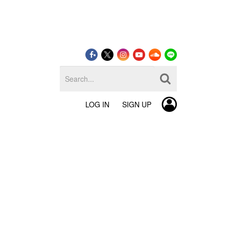
LOG IN
SIGN UP