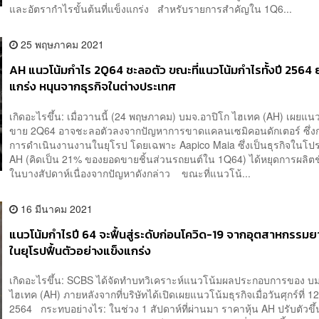
และอัตรากำไรขั้นต้นที่แข็งแกร่ง สำหรับรายการสำคัญใน 1Q6...
25 พฤษภาคม 2021
AH แนวโน้มกำไร 2Q64 ชะลอตัว ขณะที่แนวโน้มกำไรทั้งปี 2564 
แกร่ง หนุนจากธุรกิจในต่างประเทศ
เกิดอะไรขึ้น: เมื่อวานนี้ (24 พฤษภาคม) บมจ.อาปิโก ไฮเทค (AH) เผยแ
ขาย 2Q64 อาจชะลอตัวลงจากปัญหาการขาดแคลนเซมิคอนดักเตอร์ ซึ่ง
การดำเนินงานงานในยุโรป โดยเฉพาะ Aapico Maia ซึ่งเป็นธุรกิจในโป
AH (คิดเป็น 21% ของยอดขายชิ้นส่วนรถยนต์ใน 1Q64) ได้หยุดการผลิตช
ในบางสัปดาห์เนื่องจากปัญหาดังกล่าว ขณะที่แนวโน้...
16 มีนาคม 2021
แนวโน้มกำไรปี 64 จะฟื้นสู่ระดับก่อนโควิด-19 จากอุตสาหกรรม
ในยุโรปฟื้นตัวอย่างแข็งแกร่ง
เกิดอะไรขึ้น: SCBS ได้จัดทำบทวิเคราะห์แนวโน้มผลประกอบการของ บม
ไฮเทค (AH) ภายหลังจากที่บริษัทได้เปิดเผยแนวโน้มธุรกิจเมื่อวันศุกร์ที่ 
2564 กระทบอย่างไร: ในช่วง 1 สัปดาห์ที่ผ่านมา ราคาหุ้น AH ปรับตัวขึ้