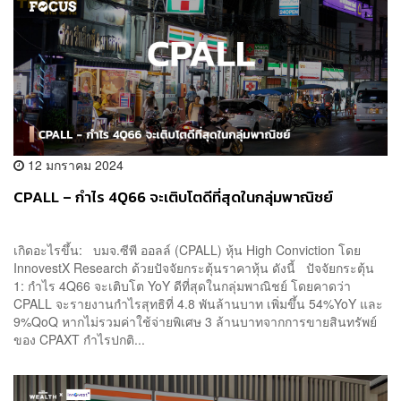
12 มกราคม 2024
CPALL – กำไร 4Q66 จะเติบโตดีที่สุดในกลุ่มพาณิชย์
เกิดอะไรขึ้น: บมจ.ซีพี ออลล์ (CPALL) หุ้น High Conviction โดย
InnovestX Research ด้วยปัจจัยกระตุ้นราคาหุ้น ดังนี้ ปัจจัยกระตุ้น
1: กำไร 4Q66 จะเติบโต YoY ดีที่สุดในกลุ่มพาณิชย์ โดยคาดว่า
CPALL จะรายงานกำไรสุทธิที่ 4.8 พันล้านบาท เพิ่มขึ้น 54%YoY และ
9%QoQ หากไม่รวมค่าใช้จ่ายพิเศษ 3 ล้านบาทจากการขายสินทรัพย์
ของ CPAXT กำไรปกติ...