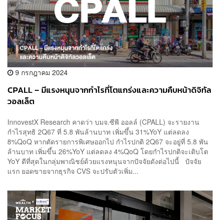
9 กรกฎาคม 2024
CPALL – มีแรงหนุนจากกำไรที่โตแกร่งและความคืบหน้าดิจิทัล
วอลเล็ต
InnovestX Research คาดว่า บมจ.ซีพี ออลล์ (CPALL) จะรายงาน
กำไรสุทธิ 2Q67 ที่ 5.8 พันล้านบาท เพิ่มขึ้น 31%YoY แต่ลดลง
8%QoQ หากตัดรายการพิเศษออกไป กำไรปกติ 2Q67 จะอยู่ที่ 5.8 พัน
ล้านบาท เพิ่มขึ้น 26%YoY แต่ลดลง 4%QoQ โดยกำไรปกติจะเติบโต
YoY ดีที่สุดในกลุ่มพาณิชย์ด้วยแรงหนุนจากปัจจัยดังต่อไปนี้ ปัจจัย
แรก ยอดขายจากธุรกิจ CVS จะปรับตัวเพิ่ม...