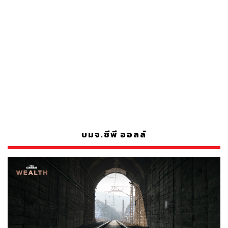
บมจ.ซีพี ออลล์