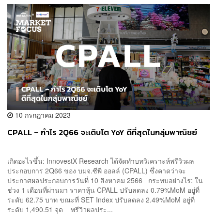
10 กรกฎาคม 2023
CPALL – กำไร 2Q66 จะเติบโต YoY ดีที่สุดในกลุ่มพาณิชย์
เกิดอะไรขึ้น: InnovestX Research ได้จัดทำบทวิเคราะห์พรีวิวผล
ประกอบการ 2Q66 ของ บมจ.ซีพี ออลล์ (CPALL) ซึ่งคาดว่าจะ
ประกาศผลประกอบการวันที่ 10 สิงหาคม 2566 กระทบอย่างไร: ใน
ช่วง 1 เดือนที่ผ่านมา ราคาหุ้น CPALL ปรับลดลง 0.79%MoM อยู่ที่
ระดับ 62.75 บาท ขณะที่ SET Index ปรับลดลง 2.49%MoM อยู่ที่
ระดับ 1,490.51 จุด พรีวิวผลประ...