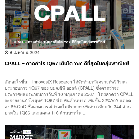
9 เมษายน 2024
CPALL – คาดกำไร 1Q67 เติบโต YoY ดีที่สุดในกลุ่มพาณิชย์
เกิดอะไรขึ้น: InnovestX Research ได้จัดทำบทวิเคราะห์พรีวิวผล
ประกอบการ 1Q67 ของ บมจ.ซีพี ออลล์ (CPALL) ซึ่งคาดว่าจะ
ประกาศผลประกอบการวันที่ 10 พฤษภาคม 2567 โดยคาดว่า CPALL
จะรายงานกำไรสุทธิ 1Q67 ที่ 5 พันล้านบาท เพิ่มขึ้น 22%YoY แต่ลด
ลง 8%QoQ ซึ่งคาดการณ์ว่าจะไม่มีรายการพิเศษ (เทียบกับ 344 ล้าน
บาทใน 1Q66 และลดลง 116 ล้านบาทใน ...