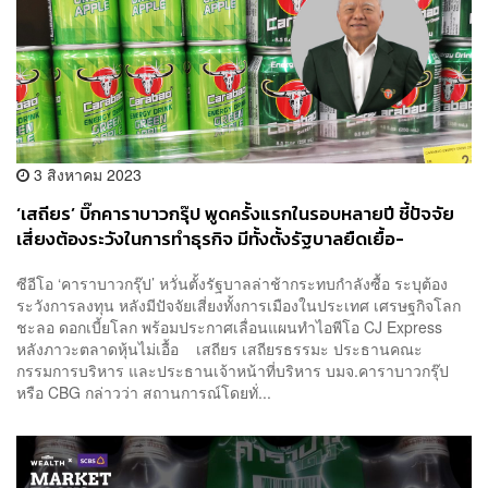
3 สิงหาคม 2023
‘เสถียร’ บิ๊กคาราบาวกรุ๊ป พูดครั้งแรกในรอบหลายปี ชี้ปัจจัย
เสี่ยงต้องระวังในการทำธุรกิจ มีทั้งตั้งรัฐบาลยืดเยื้อ-
เศรษฐกิจโลกชะลอ
ซีอีโอ ‘คาราบาวกรุ๊ป’ หวั่นตั้งรัฐบาลล่าช้ากระทบกำลังซื้อ ระบุต้อง
ระวังการลงทุน หลังมีปัจจัยเสี่ยงทั้งการเมืองในประเทศ เศรษฐกิจโลก
ชะลอ ดอกเบี้ยโลก พร้อมประกาศเลื่อนแผนทำไอพีโอ CJ Express
หลังภาวะตลาดหุ้นไม่เอื้อ เสถียร เสถียรธรรมะ ประธานคณะ
กรรมการบริหาร และประธานเจ้าหน้าที่บริหาร บมจ.คาราบาวกรุ๊ป
หรือ CBG กล่าวว่า สถานการณ์โดยทั่...