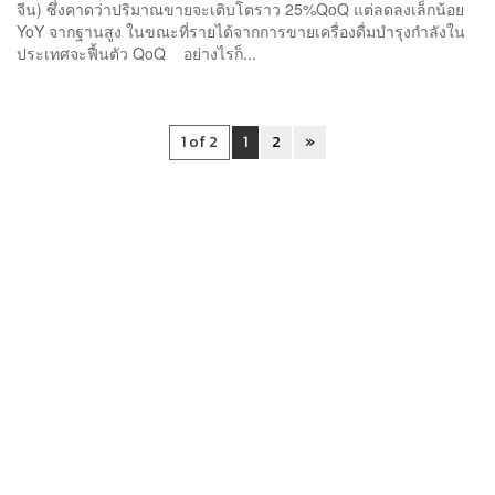
จีน) ซึ่งคาดว่าปริมาณขายจะเติบโตราว 25%QoQ แต่ลดลงเล็กน้อย
YoY จากฐานสูง ในขณะที่รายได้จากการขายเครื่องดื่มบำรุงกำลังใน
ประเทศจะฟื้นตัว QoQ อย่างไรก็...
1 of 2
1
2
»