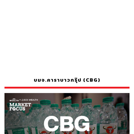
บมจ.คาราบาวกรุ๊ป (CBG)