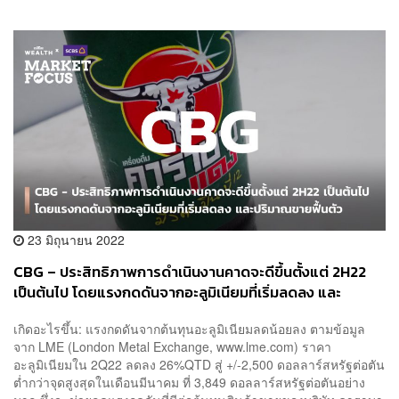
23 มิถุนายน 2022
CBG – ประสิทธิภาพการดำเนินงานคาดจะดีขึ้นตั้งแต่ 2H22
เป็นต้นไป โดยแรงกดดันจากอะลูมิเนียมที่เริ่มลดลง และ
ปริมาณขายฟื้นตัว
เกิดอะไรขึ้น: แรงกดดันจากต้นทุนอะลูมิเนียมลดน้อยลง ตามข้อมูล
จาก LME (London Metal Exchange, www.lme.com) ราคา
อะลูมิเนียมใน 2Q22 ลดลง 26%QTD สู่ +/-2,500 ดอลลาร์สหรัฐต่อตัน
ต่ำกว่าจุดสูงสุดในเดือนมีนาคม ที่ 3,849 ดอลลาร์สหรัฐต่อตันอย่าง