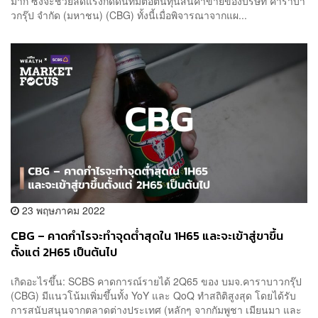
มาก ซึ่งจะช่วยลดแรงกดดันที่มีต่อต้นทุนสินค้าขายของบริษัท คาราบา
วกรุ๊ป จำกัด (มหาชน) (CBG) ทั้งนี้เมื่อพิจารณาจากแผ...
23 พฤษภาคม 2022
CBG – คาดกำไรจะทำจุดต่ำสุดใน 1H65 และจะเข้าสู่ขาขึ้น
ตั้งแต่ 2H65 เป็นต้นไป
เกิดอะไรขึ้น: SCBS คาดการณ์รายได้ 2Q65 ของ บมจ.คาราบาวกรุ๊ป
(CBG) มีแนวโน้มเพิ่มขึ้นทั้ง YoY และ QoQ ทำสถิติสูงสุด โดยได้รับ
การสนับสนุนจากตลาดต่างประเทศ (หลักๆ จากกัมพูชา เมียนมา และ