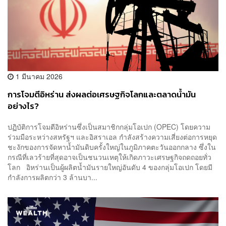
1 มีนาคม 2026
การโจมตีอิหร่าน ส่งผลต่อเศรษฐกิจโลกและตลาดน้ำมัน
อย่างไร?
ปฏิบัติการโจมตีอิหร่านซึ่งเป็นสมาชิกกลุ่มโอเปก (OPEC) โดยความ
ร่วมมือระหว่างสหรัฐฯ และอิสราเอล กำลังสร้างความเสี่ยงต่อการหยุด
ชะงักของการจัดหาน้ำมันดิบครั้งใหญ่ในภูมิภาคตะวันออกกลาง ซึ่งใน
กรณีที่เลวร้ายที่สุดอาจเป็นชนวนเหตุให้เกิดภาวะเศรษฐกิจถดถอยทั่ว
โลก อิหร่านเป็นผู้ผลิตน้ำมันรายใหญ่อันดับ 4 ของกลุ่มโอเปก โดยมี
กำลังการผลิตกว่า 3 ล้านบา...