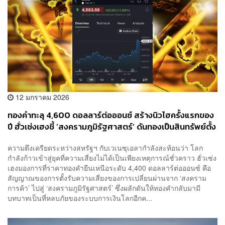
12 มกราคม 2026
ทองคำทะลุ 4,600 ดอลลาร์ต่อออนซ์ สร้างนิวไฮครั้งแรกของ
ปี ฮั่วเซ่งเฮงชี้ ‘สงครามภูมิรัฐศาสตร์’ ดันทองเป็นสินทรัพย์ตั้ง
รับเชิงโครงสร้าง หลังมหาอำนาจเปลี่ยนเกมแข่งยุทธศาสตร์
ความตึงเครียดระหว่างสหรัฐฯ กับเวเนซุเอลากำลังสะท้อนว่า โลก
กำลังก้าวเข้าสู่ยุคที่ความเสี่ยงไม่ได้เป็นเพียงเหตุการณ์ชั่วคราว ฮั่วเซ่ง
เฮงมองการที่ราคาทองคำยืนเหนือระดับ 4,400 ดอลลาร์ต่อออนซ์ คือ
สัญญาณของการตั้งรับความเสี่ยงของการเปลี่ยนผ่านจาก ‘สงคราม
การค้า’ ไปสู่ ‘สงครามภูมิรัฐศาสตร์’ ซึ่งผลักดันให้ทองคำกลับมามี
บทบาทเป็นที่หลบภัยของระบบการเงินโลกอีกค...