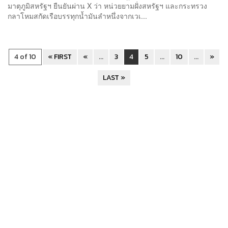
มาตุภูมิสหรัฐฯ ยืนยันผ่าน X ว่า หน่วยยามฝั่งสหรัฐฯ และกระทรวง
กลาโหมสกัดเรือบรรทุกน้ำมันลำหนึ่งจากเวเ...
4 of 10
« FIRST
«
...
3
4
5
...
10
...
»
LAST »