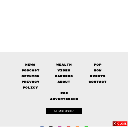
News
Wealth
Pop
Podcast
Video
Now
Opinion
Careers
Events
Privacy
About
Contact
Policy
FOR
ADVERTISING
MEMBERSHIP