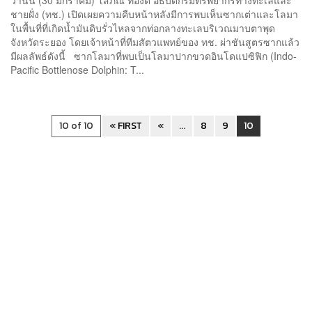
ชายฝั่ง (ทช.) เปิดเผยความคืบหน้าหลังมีการพบเห็นซากเต่าและโลมา
ในพื้นที่ที่เกิดน้ำมันดิบรั่วไหลจากท่อกลางทะเลบริเวณมาบตาพุด
จังหวัดระยอง โดยเจ้าหน้าที่ทีมสัตวแพทย์ของ ทช. ผ่าชันสูตรซากแล้ว
มีผลลัพธ์ดังนี้ ซากโลมาที่พบเป็นโลมาปากขวดอินโดแปซิฟิก (Indo-
Pacific Bottlenose Dolphin: T...
10 of 10
« FIRST
«
...
8
9
10