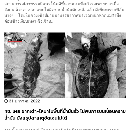
สถานการณ์ภาพรวมมีแนวโน้มดีขึ้น จนกระทั่งบริเวณชายหาดเมื่อ
สังเกตด้วยตาเปล่าแทบไม่มีคราบน้ำมันดิบเหลือแล้ว มีเพียงคราบฟิล์ม
บางๆ โดยในช่วงเช้าที่ผ่านมาบรรยากาศบริเวณหน้าหาดแม่รำพึง
ค่อนข้างเงียบเหงา ซึ่งเจ้าห...
31 มกราคม 2022
ทช. เผย ซากเต่า-โลมาในพื้นที่น้ำมันรั่ว ไม่พบการปนเปื้อนคราบ
น้ำมัน ยังสรุปสาเหตุชัดเจนไม่ได้
วานนี้ (30 มกราคม) โสภณ ทองดี อธิบดีกรมทรัพยากรทางทะเลและ