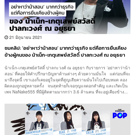
21 มิถุนายน 2021
ชมคลิป: ‘อย่าหาว่าน้าสอน’ มากกว่าธุรกิจ แต่คือการยืนเคียง
ข้างผู้คนของ น้าเน็ก-เกตุเสพย์สวัสดิ์ ปาลกะวงศ์ ณ อยุธยา
น้าเน็ก-เกตุเสพย์สวัสดิ์ ปาลกะวงศ์ ณ อยุธยา กับรายการ ‘อย่าหาว่าน้า
สอน’ ที่คอยให้คำปรึกษาปัญหาด้านต่างๆ ด้วยความมั่นใจ แต่ก่อนที่จะ
มาถึงจุดนี้ เขาเองก็เคยอยู่ในจุดที่สูญเสียความมั่นใจไปเกือบหมด ลอง
ผิดลองถูกอยู่หลายครั้ง จนสุดท้ายก็เจอกุญแจดอกสำคัญ และเกิดเป็น
เพจ NaNake555 ที่มีผู้ติดตามมากกว่า 3.6 ล้านคน ที่จะอยู่เคียงข้าง...