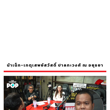
น้าเน็ก-เกตุเสพย์สวัสดิ์ ปาลกะวงศ์ ณ อยุธยา