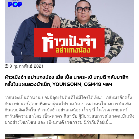
9 กุมภาพันธ์ 2021
ห้าวเป้งจ๋า อย่าแกงน้อง เมื่อ เปิ้ล นาคร-เป้ นฤบดี กลับมาอีก
ครั้งในแผนลวงน้าเน็ก, YOUNGOHM, CGM48 ฯลฯ
“ก่อนจะเป็นตำนาน ย่อมมีจุดเริ่มต้นที่ไม่มีใครได้เห็น” กลับมาอีกครั้ง
กับภาพยนตร์สุดฮาที่จะพาผู้ชมไปร่วม ‘แกง’ เหล่าคนในวงการบันเทิง
กันแบบจัดเต็มใน ห้าวเป้งจ๋า อย่าแกงน้อง เร็วๆ นี้ ในโรงภาพยนตร์
การันตีความฮาโดย เปิ้ล-นาคร ศิลาชัย ผู้มีประสบการณ์แกงคนบันเทิง
มาอย่างโชกโชน และ เป้-นฤบดี เวชกรรม ผู้กำกับที่อยู่เบื้...