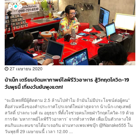
27 เมษายน 2020
น้าเน็ก เตรียมจัดมหากาพย์ไลฟ์รีวิวอาหาร สู้วิกฤตโควิด-19
วันพุธนี้ เที่ยงวันยันพุงแตก!
“จะมีเพจที่มีผู้ติดตาม 2.5 ล้านไปทำไม ถ้ามันไม่มีประโยชน์ต่อผู้คน”
คือส่วนหนึ่งของคำประกาศโปรเจกต์ใหม่ล่าสุดจาก น้าเน็ก-เกตุเสพย์
สวัสดิ์ ปาลกะวงศ์ ณ อยุธยา ที่ตั้งใจช่วยคนไทยฝ่าวิกฤตโควิด-19 ด้วย
การจัด ‘มหากาพย์ไลฟ์รีวิวอาหาร’ จากทั่วสารทิศ เพื่อเป็นตัวกลางให้
คนกินและคนขายได้มาเจอกัน ผ่านทางเพจเฟซบุ๊ก @Nanake555 ใน
วันพุธที่ 29 เมษายนนี้ เวลา 12.00 ...