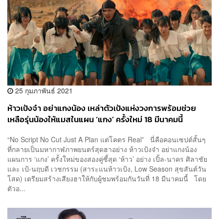
25 กุมภาพันธ์ 2021
ห้าวเป้งจ๋า อย่าแกงน้อง เหล่าตัวเป้งแห่งวงการพร้อมช่วย
เหลือรุ่นน้องให้แมสในแผน ‘แกง’ ครั้งใหม่ 18 มีนาคมนี้
“No Script No Cut Just A Plan แต่โคตร Real” นี่คือคอนเซปต์สั้นๆ
ที่กลายเป็นมหากาฬภาพยนตร์สุดฮาอย่าง ห้าวเป้งจ๋า อย่าแกงน้อง
แผนการ ‘แกง’ ครั้งใหม่ของสองคู่ซี้สุด ‘ห้าว’ อย่าง เปิ้ล-นาคร ศิลาชัย
และ เป้-นฤบดี เวชกรรม (สาระแนห้าวเป้ง, Low Season สุขสันต์วัน
โสด) เตรียมสร้างเสียงฮาให้กับผู้ชมพร้อมกันวันที่ 18 มีนาคมนี้ โดย
ตัวอ...