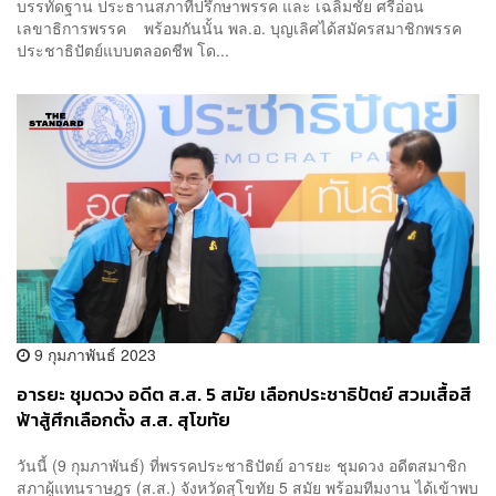
บรรทัดฐาน ประธานสภาที่ปรึกษาพรรค และ เฉลิมชัย ศรีอ่อน
เลขาธิการพรรค พร้อมกันนั้น พล.อ. บุญเลิศได้สมัครสมาชิกพรรค
ประชาธิปัตย์แบบตลอดชีพ โด...
9 กุมภาพันธ์ 2023
อารยะ ชุมดวง อดีต ส.ส. 5 สมัย เลือกประชาธิปัตย์ สวมเสื้อสี
ฟ้าสู้ศึกเลือกตั้ง ส.ส. สุโขทัย
วันนี้ (9 กุมภาพันธ์) ที่พรรคประชาธิปัตย์ อารยะ ชุมดวง อดีตสมาชิก
สภาผู้แทนราษฎร (ส.ส.) จังหวัดสุโขทัย 5 สมัย พร้อมทีมงาน ได้เข้าพบ