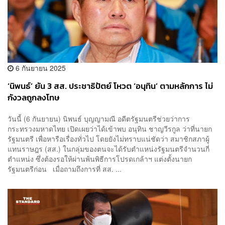
6 กันยายน 2025
‘นิพนธ์’ ยัน 3 สส. ประชาธิปัตย์ โหวต ‘อนุทิน’ ตามหลักการ ไม่
กังวลถูกลงโทษ
วันนี้ (6 กันยายน) นิพนธ์ บุญญามณี อดีตรัฐมนตรีช่วยว่าการ
กระทรวงมหาดไทย เปิดเผยว่าได้เข้าพบ อนุทิน ชาญวีรกูล ว่าที่นายก
รัฐมนตรี เพื่อหารือเรื่องทั่วไป โดยยังไม่ทราบแน่ชัดว่า สมาชิกสภาผู้
แทนราษฎร (สส.) ในกลุ่มของตนจะได้รับตำแหน่งรัฐมนตรีจำนวนกี่
ตำแหน่ง ซึ่งต้องรอให้ผ่านพ้นพิธีการโปรดเกล้าฯ แต่งตั้งนายก
รัฐมนตรีก่อน เมื่อถามถึงการที่ สส. ...