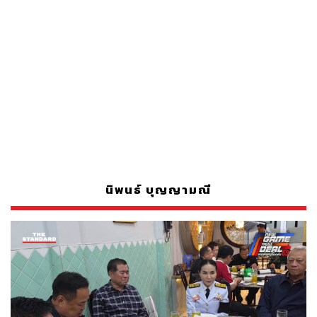
นิพนธ์ บุญญามณี