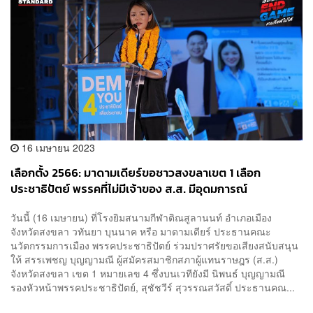
16 เมษายน 2023
เลือกตั้ง 2566: มาดามเดียร์ขอชาวสงขลาเขต 1 เลือก
ประชาธิปัตย์ พรรคที่ไม่มีเจ้าของ ส.ส. มีอุดมการณ์
วันนี้ (16 เมษายน) ที่โรงยิมสนามกีฬาติณสูลานนท์ อำเภอเมือง
จังหวัดสงขลา วทันยา บุนนาค หรือ มาดามเดียร์ ประธานคณะ
นวัตกรรมการเมือง พรรคประชาธิปัตย์ ร่วมปราศรัยขอเสียงสนับสนุน
ให้ สรรเพชญ บุญญามณี ผู้สมัครสมาชิกสภาผู้แทนราษฎร (ส.ส.)
จังหวัดสงขลา เขต 1 หมายเลข 4 ซึ่งบนเวทียังมี นิพนธ์ บุญญามณี
รองหัวหน้าพรรคประชาธิปัตย์, สุชัชวีร์ สุวรรณสวัสดิ์ ประธานคณ...