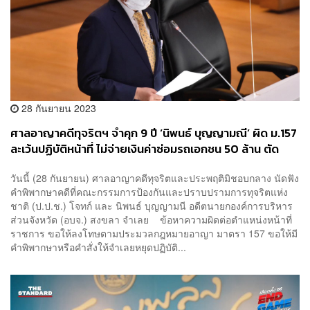
28 กันยายน 2023
ศาลอาญาคดีทุจริตฯ จำคุก 9 ปี ‘นิพนธ์ บุญญามณี’ ผิด ม.157
ละเว้นปฏิบัติหน้าที่ ไม่จ่ายเงินค่าซ่อมรถเอกชน 50 ล้าน ตัด
สิทธิลงเลือกตั้ง 5 ปี
วันนี้ (28 กันยายน) ศาลอาญาคดีทุจริตและประพฤติมิชอบกลาง นัดฟัง
คำพิพากษาคดีที่คณะกรรมการป้องกันและปราบปรามการทุจริตแห่ง
ชาติ (ป.ป.ช.) โจทก์ และ นิพนธ์ บุญญามนี อดีตนายกองค์การบริหาร
ส่วนจังหวัด (อบจ.) สงขลา จำเลย ข้อหาความผิดต่อตำแหน่งหน้าที่
ราชการ ขอให้ลงโทษตามประมวลกฎหมายอาญา มาตรา 157 ขอให้มี
คำพิพากษาหรือคำสั่งให้จำเลยหยุดปฏิบัติ...