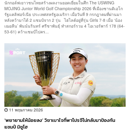
นักกอล์ฟเยาวชนไทยสร้างผลงานยอดเยี่ยมในศึก The USWING
MOJING Junior World Golf Championship 2026 ที่เมืองซานดิเอโก
รัฐแคลิฟอร์เนีย ประเทศสหรัฐอเมริกา เมื่อวันที่ 9 กรกฎาคมที่ผ่านมา
หลังคว้ามาได้ 2 แชมป์จาก 2 รุ่น ไฮไลต์อยู่ที่รุ่น Girls 7-8 เมื่อ ‘น้อง
เฌอลีน’ พันน์นรินทร์ ศรีชาพันธุ์ ทำสกอร์รวม 4 โอเวอร์พาร์ 178 (64-
53-61) คว้าแชมป์ไปคร...
11 พฤษภาคม 2026
‘พยายามให้น้อยลง’ วิชาเบาใจที่พาโปรจีโน่กลับมาป้องกัน
แชมป์ มิซูโฮ