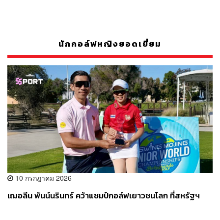
นักกอล์ฟหญิงยอดเยี่ยม
10 กรกฎาคม 2026
เฌอลีน พันน์นรินทร์ คว้าแชมป์กอล์ฟเยาวชนโลก ที่สหรัฐฯ