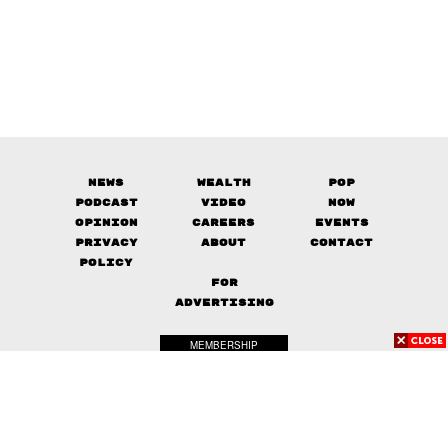
News
Wealth
Pop
Podcast
Video
Now
Opinion
Careers
Events
Privacy
About
Contact
Policy
FOR
ADVERTISING
MEMBERSHIP