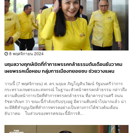
8 พฤศจิกายน 2024
นฤมลวางฤกษ์เปิดที่ทำการพรรคกล้าธรรมต้นเดือนธันวาคม
เผยพรรคเนื้อหอม กลุ่มการเมืองทยอยซบ ช่วยวางแผน
ยุทธศาสตร์-ทำพื้นที่
วานนี้ (7 พฤศจิกายน) ศ. ดร.นฤมล ภิญโญสินวัฒน์ รัฐมนตรีว่าการ
กระทรวงเกษตรและสหกรณ์ ในฐานะหัวหน้าพรรคกล้าธรรม กล่าวถึง
ความคืบหน้าการเปิดที่ทำการพรรคกล้าธรรม ที่อาคารปานศรี ถนน
รัชดาภิเษก ว่า ขณะนี้กำลังปรับปรุงอยู่ มีความคืบหน้าไปมากแล้ว น่า
จะมีพิธีทำบุญเปิดที่ทำการพรรคอย่างเป็นทางการได้ช่วงต้นเดือน
ธันวาคม ในส่วนของพรรคขณะนี้มีการติ...