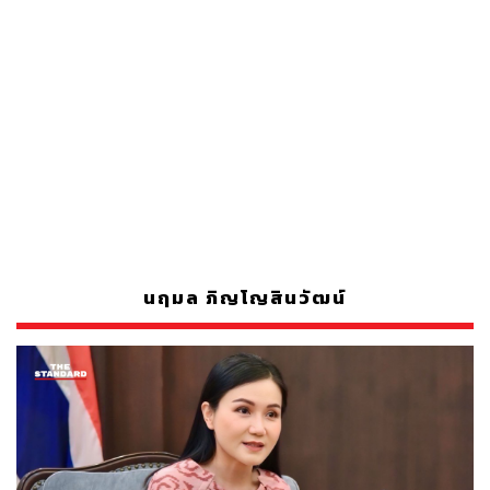
นฤมล ภิญโญสินวัฒน์