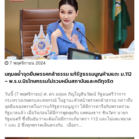
7 พฤศจิกายน 2024
นฤมลย้ำจุดยืนพรรคกล้าธรรม แก้รัฐธรรมนูญห้ามแตะ ม.112
– พ.ร.บ.นิรโทษกรรมไม่รวมหมิ่นสถาบันและคดีทุจริต
วันนี้ (7 พฤศจิกายน) ศ. ดร.นฤมล ภิญโญสินวัฒน์ รัฐมนตรีว่าการ
กระทรวงเกษตรและสหกรณ์ ในฐานะหัวหน้าพรรคกล้าธรรม กล่าวถึง
จุดยืนของพรรคในการแก้รัฐธรรมนูญว่า ได้มีการหารือกับพรรคร่วม
รัฐบาลแล้ว เมื่อวันก่อนได้มีการพูดคุยกับ แพทองธาร ชินวัตร นายก
รัฐมนตรี ซึ่งยืนยันว่าจะต้องไม่มีการแก้มาตรา 112 และไม่แตะหมวด
1 และ 2 ซึ่งทุกพรรคเห็นตรงกัน เมื่อถา...