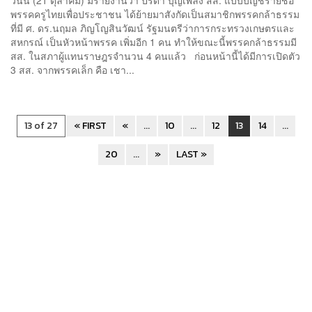
วันนี้ (21 ตุลาคม) มีรายงานว่า ปรีดา บุญเพลิง สส. แบบบัญชีรายชื่อ
พรรคครูไทยเพื่อประชาชน ได้ย้ายมาสังกัดเป็นสมาชิกพรรคกล้าธรรม
ที่มี ศ. ดร.นฤมล ภิญโญสินวัฒน์ รัฐมนตรีว่าการกระทรวงเกษตรและ
สหกรณ์ เป็นหัวหน้าพรรค เพิ่มอีก 1 คน ทำให้ขณะนี้พรรคกล้าธรรมมี
สส. ในสภาผู้แทนราษฎรจำนวน 4 คนแล้ว ก่อนหน้านี้ได้มีการเปิดตัว
3 สส. จากพรรคเล็ก คือ เชา...
13 of 27
« FIRST
«
...
10
...
12
13
14
...
20
...
»
LAST »