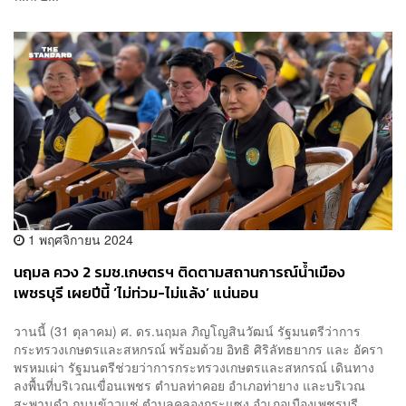
1 พฤศจิกายน 2024
นฤมล ควง 2 รมช.เกษตรฯ ติดตามสถานการณ์น้ำเมือง
เพชรบุรี เผยปีนี้ ‘ไม่ท่วม-ไม่แล้ง’ แน่นอน
วานนี้ (31 ตุลาคม) ศ. ดร.นฤมล ภิญโญสินวัฒน์ รัฐมนตรีว่าการ
กระทรวงเกษตรและสหกรณ์ พร้อมด้วย อิทธิ ศิริลัทธยากร และ อัครา
พรหมเผ่า รัฐมนตรีช่วยว่าการกระทรวงเกษตรและสหกรณ์ เดินทาง
ลงพื้นที่บริเวณเขื่อนเพชร ตำบลท่าคอย อำเภอท่ายาง และบริเวณ
สะพานดำ ถนนข้าวแช่ ตำบลคลองกระแซง อำเภอเมืองเพชรบุรี