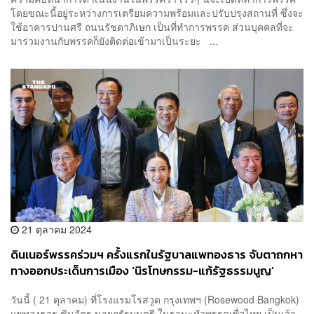
โดยขณะนี้อยู่ระหว่างการเตรียมความพร้อมและปรับปรุงสถานที่ ซึ่งจะ
ใช้อาคารปานศรี ถนนรัชดาภิเษก เป็นที่ทำการพรรค ส่วนบุคคลที่จะ
มาร่วมงานกับพรรคก็ยังติดต่อเข้ามาเป็นระยะ ...
21 ตุลาคม 2024
ดินเนอร์พรรคร่วมฯ ครั้งแรกในรัฐบาลแพทองธาร จับตาถกหา
ทางออกประเด็นการเมือง ‘นิรโทษกรรม-แก้รัฐธรรมนูญ’
วันนี้ ( 21 ตุลาคม) ที่โรงแรมโรสวูด กรุงเทพฯ (Rosewood Bangkok)
แพทองธาร ชินวัตร นายกรัฐมนตรี ในฐานะหัวพรรคเพื่อไทย เป็นเจ้า