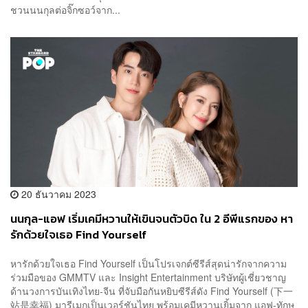
ชวนนนกุลต่อจิ๊กซอว์จาก...
20 ธันวาคม 2023
นนกุล-แอฟ เริ่มเคมีหวานให้เขินจนตัวบิด ใน 2 อีพีแรกของ หา
รักด้วยใจเธอ Find Yourself
หารักด้วยใจเธอ Find Yourself เป็นโปรเจกต์ซีรีส์สุดน่ารักจากความ
ร่วมมือของ GMMTV และ Insight Entertainment บริษัทผู้เชี่ยวชาญ
ด้านวงการบันเทิงไทย-จีน ที่จับมือกันหยิบซีรีส์ดัง Find Yourself (下一
站是幸福) มารีเมกเป็นเวอร์ชันไทย พร้อมเคมีหวานเยิ้มจาก แอฟ-ทักษ