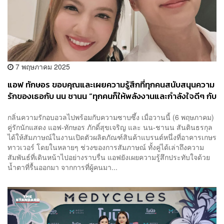
7 พฤษภาคม 2025
แอฟ ทักษอร ขอบคุณและเผยความรู้สึกที่ทุกคนสนับสนุนความ
รักของเธอกับ นน ชานน “ทุกคนก็ให้พลังงานและกำลังใจดีๆ กับ
แอฟมาตลอด”
กลิ่นความรักอบอวลไปพร้อมกับความซาบซึ้ง เมื่อวานนี้ (6 พฤษภาคม)
คู่รักนักแสดง แอฟ-ทักษอร ภักดิ์สุขเจริญ และ นน-ชานน สันตินธรกุล
ได้ให้สัมภาษณ์ในงานเปิดตัวผลิตภัณฑ์สินค้าแบรนด์หนึ่งที่อาคารเกษร
ทาวเวอร์ โดยในหลายๆ ช่วงของการสัมภาษณ์ ทั้งคู่ได้เล่าถึงความ
สัมพันธ์ที่เดินหน้าไปอย่างราบรื่น แอฟยังเผยความรู้สึกประทับใจด้วย
น้ำตาที่รื้นออกมา จากการที่ผู้คนมา...