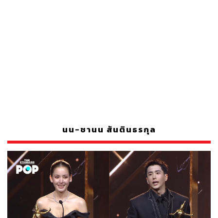
นน-ชานน สันตินธรกุล