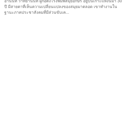
อานนท์ วาทยานนท์ ผู้ก่อตั้งโรงพิมพ์สมุยอักษร อยู่บนเกาะแห่งนี้มา 30
ปี มีสายตาที่เห็นความเปลี่ยนแปลงของสมุยมาตลอด เขาทำงานใน
ฐานะภาคประชาสังคมที่มีส่วนขับเค...