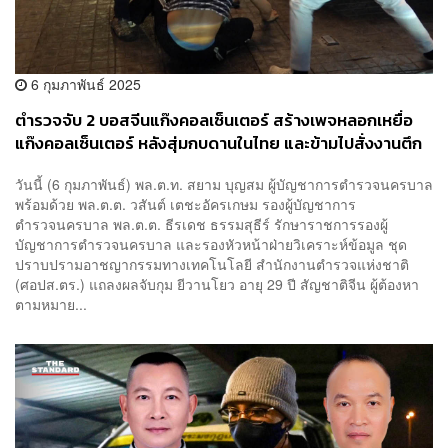
6 กุมภาพันธ์ 2025
ตำรวจจับ 2 บอสจีนแก๊งคอลเซ็นเตอร์ สร้างเพจหลอกเหยื่อ
แก๊งคอลเซ็นเตอร์ หลังสุ่มกบดานในไทย และข้ามไปสั่งงานตึก
20 ชั้นประเทศเพื่อนบ้าน
วันนี้ (6 กุมภาพันธ์) พล.ต.ท. สยาม บุญสม ผู้บัญชาการตำรวจนครบาล
พร้อมด้วย พล.ต.ต. วสันต์ เตชะอัครเกษม รองผู้บัญชาการ
ตำรวจนครบาล พล.ต.ต. ธีรเดช ธรรมสุธีร์ รักษาราชการรองผู้
บัญชาการตำรวจนครบาล และรองหัวหน้าฝ่ายวิเคราะห์ข้อมูล ชุด
ปราบปรามอาชญากรรมทางเทคโนโลยี สำนักงานตำรวจแห่งชาติ
(ศอปส.ตร.) แถลงผลจับกุม ยีวานโยว อายุ 29 ปี สัญชาติจีน ผู้ต้องหา
ตามหมาย...