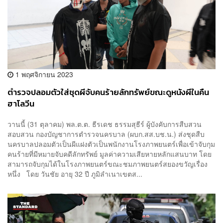
1 พฤศจิกายน 2023
ตำรวจปลอมตัวใส่ชุดผีจับคนร้ายลักทรัพย์ขณะดูหนังผีในคืน
ฮาโลวีน
วานนี้ (31 ตุลาคม) พล.ต.ต. ธีรเดช ธรรมสุธีร์ ผู้บังคับการสืบสวน
สอบสวน กองบัญชาการตำรวจนครบาล (ผบก.สส.บช.น.) ส่งชุดสืบ
นครบาลปลอมตัวเป็นผีแฝงตัวเป็นพนักงานโรงภาพยนตร์เพื่อเข้าจับกุม
คนร้ายที่มีหมายจับคดีลักทรัพย์ มูลค่าความเสียหายหลักแสนบาท โดย
สามารถจับกุมได้ในโรงภาพยนตร์ขณะชมภาพยนตร์สยองขวัญเรื่อง
หนึ่ง โดย วันชัย อายุ 32 ปี ภูมิลำเนาเขตส...