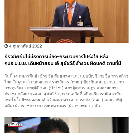
4 กุมภาพันธ์ 2022
ธีรัจชัยยันไม่มีธงการเมือง-กระบวนการโปร่งใส หลัง
กมธ.ป.ป.ช. เดินหน้าสอบ เอ้ สุชัชวีร์ ร่ำรวยผิดปกติ ตามที่มี
การร้องเรียน
วันนี้ (4 กุมภาพันธ์) ธีรัจชัย พันธุมาศ ส.ส. แบบบัญชีรายชื่อ พรรคก้าว
ไกล ในฐานะโฆษกคณะกรรมาธิการ (กมธ.) ป้องกันและปราบปราม
การทุจริตประพฤติมิชอบ (ป.ป.ช.) สภาผู้แทนราษฎร แถลงผลการ
ประชุมหลังตรวจสอบ สุชัชวีร์ สุวรรณสวัสดิ์ อดีตอธิการบดีสถาบัน
เทคโนโลยีพระจอมเกล้าเจ้าคุณทหารลาดกระบัง (สจล.) และว่าที่ผู้
สมัครผู้ว่าราชการกรุงเทพมหานคร (ผู้ว่าฯ กทม.) ว่ามีท...