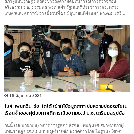
สภาผู้แทนราษฎร แถลงข่าวถึงความคืบหน้ากรณีการตรวจสอบ
จริยธรรม ร.อ. ธรรมนัส พรหมเผ่า รัฐมนตรีช่วยว่าการกระทรวง
เกษตรและสหกรณ์ ว่า เมื่อวันที่ 21 มิถุนายนที่ผ่านมา พล.ต.อ. เสรี​...
16 มิถุนายน 2021
ไมค์-เพนกวิน-รุ้ง-โตโต้ เข้าให้ข้อมูลสภา ปมความปลอดภัยใน
เรือนจำของผู้ต้องหาคดีการเมือง กมธ.ป.ป.ช. เตรียมสรุปข้อ
เท็จจริง
วันนี้ (16 มิถุนายน) ที่อาคารรัฐสภา ธีรัจชัย พันธุมาศ สมาชิกสภาผู้
แทนราษฎร (ส.ส.) แบบบัญชีรายชื่อ พรรคก้าวไกล ในฐานะโฆษก