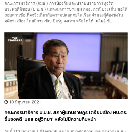
คณะกรรมาธิการ (กมธ.) การป้องกันและปราบปรามการทุจริต
ประพฤติมิชอบ (ป.ป.ช.) แถลงผลการประชุม กมธ. กรณีประเด็น ขอให้
สอบสวนข้อเท็จจริงเกี่ยวกับความปลอดภัยในเรือนจำของผู้ต้องขังใน
คดีการเมือง โดยมีการเชิญ ปิยรัฐ จงเทพ หรือโตโต้, พริษฐ์ ชิ...
10 มิถุนายน 2021
คณะกรรมาธิการ ป.ป.ช. สภาผู้แทนราษฎร เตรียมเชิญ ผบ.ตร.
ชี้แจงคดี ‘บอส อยู่วิทยา’ หลังไม่มีความคืบหน้า
วันนี้ (10 มิถุนายน) ธีรัจชัย พันธุมาศ สมาชิกสภาผู้แทนราษฎร (ส.ส.)