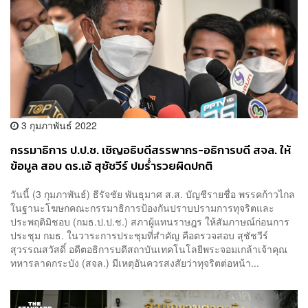
3 กุมภาพันธ์ 2022
กรรมาธิการ ป.ป.ช. เชิญอธิบดีสรรพากร-อธิการบดี สจล. ให้
ข้อมูล สอบ ดร.เอ้ สุชัชวีร์ ปมร่ำรวยผิดปกติ
วันนี้ (3 กุมภาพันธ์) ธีรัจชัย พันธุมาศ ส.ส. บัญชีรายชื่อ พรรคก้าวไกล
ในฐานะโฆษกคณะกรรมาธิการป้องกันปราบปรามการทุจริตและ
ประพฤติมิชอบ (กมธ.ป.ป.ช.) สภาผู้แทนราษฎร ให้สัมภาษณ์ก่อนการ
ประชุม กมธ. ในวาระการประชุมที่สำคัญ คือตรวจสอบ สุชัชวีร์
สุวรรณสวัสดิ์ อดีตอธิการบดีสถาบันเทคโนโลยีพระจอมเกล้าเจ้าคุณ
ทหารลาดกระบัง (สจล.) มีเหตุอันควรสงสัยว่าทุจริตต่อหน้า...