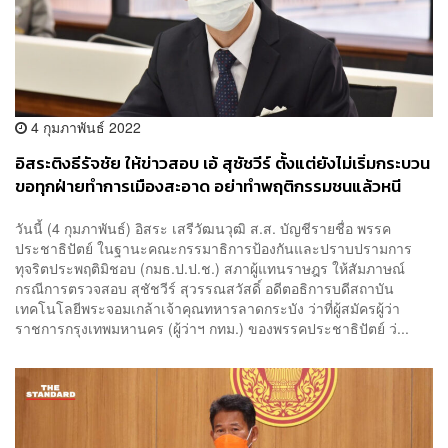
4 กุมภาพันธ์ 2022
อิสระติงธีรัจชัย ให้ข่าวสอบ เอ้ สุชัชวีร์ ตั้งแต่ยังไม่เริ่มกระบวน
ขอทุกฝ่ายทำการเมืองสะอาด อย่าทำพฤติกรรมชนแล้วหนี
วันนี้ (4 กุมภาพันธ์) อิสระ เสรีวัฒนวุฒิ ส.ส. บัญชีรายชื่อ พรรค
ประชาธิปัตย์ ในฐานะคณะกรรมาธิการป้องกันและปราบปรามการ
ทุจริตประพฤติมิชอบ (กมธ.ป.ป.ช.) สภาผู้แทนราษฎร ให้สัมภาษณ์
กรณีการตรวจสอบ สุชัชวีร์ สุวรรณสวัสดิ์ อดีตอธิการบดีสถาบัน
เทคโนโลยีพระจอมเกล้าเจ้าคุณทหารลาดกระบัง ว่าที่ผู้สมัครผู้ว่า
ราชการกรุงเทพมหานคร (ผู้ว่าฯ กทม.) ของพรรคประชาธิปัตย์ ว่...