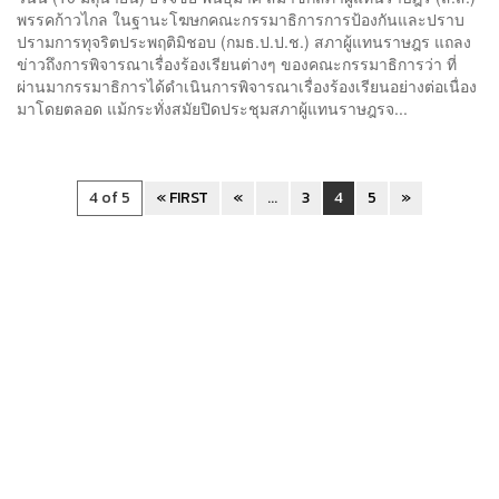
พรรคก้าวไกล ในฐานะโฆษกคณะกรรมาธิการการป้องกันและปราบ
ปรามการทุจริตประพฤติมิชอบ (กมธ.ป.ป.ช.) สภาผู้แทนราษฎร แถลง
ข่าวถึงการพิจารณาเรื่องร้องเรียนต่างๆ ของคณะกรรมาธิการว่า ที่
ผ่านมากรรมาธิการได้ดำเนินการพิจารณาเรื่องร้องเรียนอย่างต่อเนื่อง
มาโดยตลอด แม้กระทั่งสมัยปิดประชุมสภาผู้แทนราษฎรจ...
4 of 5
« FIRST
«
...
3
4
5
»