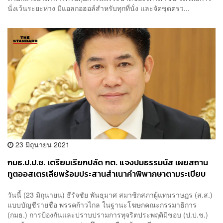
นั่งเว้นระยะห่าง มีแอลกอฮอล์สำหรับทุกที่นั่ง และจัดชุดตรว...
23 มิถุนายน 2021
กมธ.ป.ป.ช. เตรียมเรียกปลัด กต. แจงปมธรรมนัส เผยสถาน
ทูตออสเตรเลียพร้อมประสานสำเนาคำพิพากษาตามระเบียบ
วันนี้ (23 มิถุนายน) ธีรัจชัย พันธุมาศ สมาชิกสภาผู้แทนราษฎร (ส.ส.)
แบบบัญชีรายชื่อ พรรคก้าวไกล ในฐานะโฆษกคณะกรรมาธิการ
(กมธ.) การป้องกันและปราบปรามการทุจริตประพฤติมิชอบ (ป.ป.ช.)