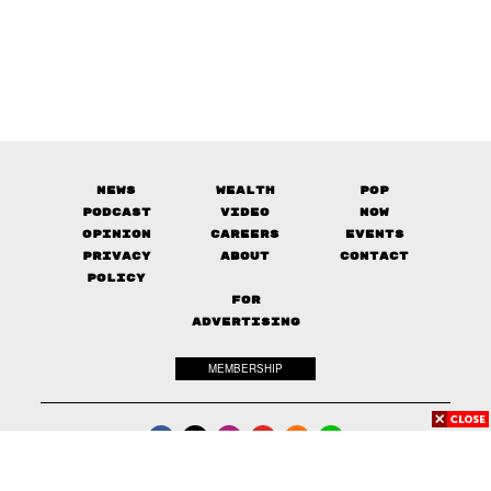
News
Wealth
Pop
Podcast
Video
Now
Opinion
Careers
Events
Privacy
About
Contact
Policy
FOR
ADVERTISING
MEMBERSHIP
© 2017-
2026
The Standard. All rights reserved.