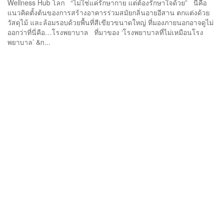
Wellness Hub โลก “ไม่ใช่แค่รักษากาย แต่ต้องรักษาใจด้วย” นี่คือ
แนวคิดตั้งต้นของการสร้างอาคารร่วมสมัยกลิ่นอายอีสาน ตกแต่งด้วย
วัสดุไม้ และล้อมรอบด้วยพื้นที่สีเขียวขนาดใหญ่ ที่มองภายนอกอาจดูไม่
ออกว่าที่นี่คือ…โรงพยาบาล ที่มาของ ‘โรงพยาบาลที่ไม่เหมือนโรง
พยาบาล’ &n...