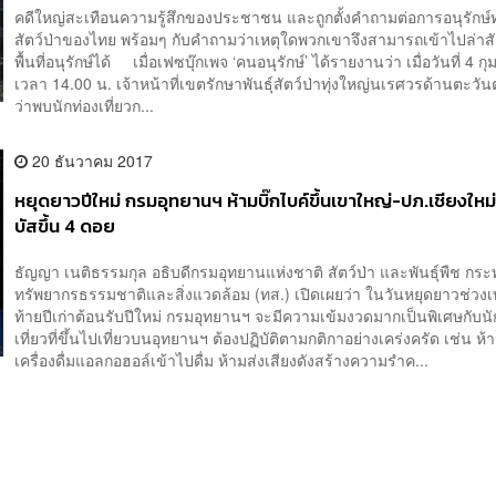
คดีใหญ่สะเทือนความรู้สึกของประชาชน และถูกตั้งคำถามต่อการอนุรักษ์
สัตว์ป่าของไทย พร้อมๆ กับคำถามว่าเหตุใดพวกเขาจึงสามารถเข้าไปล่าสั
พื้นที่อนุรักษ์ได้ เมื่อเฟซบุ๊กเพจ ‘คนอนุรักษ์’ ได้รายงานว่า เมื่อวันที่ 4 ก
เวลา 14.00 น. เจ้าหน้าที่เขตรักษาพันธุ์สัตว์ป่าทุ่งใหญ่นเรศวรด้านตะวัน
ว่าพบนักท่องเที่ยวก...
20 ธันวาคม 2017
หยุดยาวปีใหม่ กรมอุทยานฯ ห้ามบิ๊กไบค์ขึ้นเขาใหญ่-ปภ.เชียงใหม
บัสขึ้น 4 ดอย
ธัญญา เนติธรรมกุล อธิบดีกรมอุทยานแห่งชาติ สัตว์ป่า และพันธุ์พืช กร
ทรัพยากรธรรมชาติและสิ่งแวดล้อม (ทส.) เปิดเผยว่า ในวันหยุดยาวช่วง
ท้ายปีเก่าต้อนรับปีใหม่ กรมอุทยานฯ จะมีความเข้มงวดมากเป็นพิเศษกับนั
เที่ยวที่ขึ้นไปเที่ยวบนอุทยานฯ ต้องปฏิบัติตามกติกาอย่างเคร่งครัด เช่น ห
เครื่องดื่มแอลกอฮอล์เข้าไปดื่ม ห้ามส่งเสียงดังสร้างความรำค...