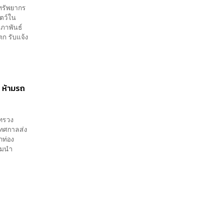
ทรัพยากร
ตว์ใน
ุมภาพันธ์
ตก รับแจ้ง
่ ห้ามรถ
ะทรวง
เทศกาลส่ง
กท่อง
้ามนำ