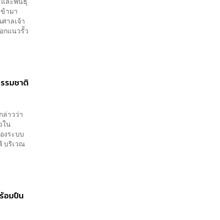
และพันธุ์
เข้ามา
วณศาลเจ้า
อกแนวรั้ว
ธรรมชาติ
กล่าวว่า
ยวใน
มของระบบ
ี บริเวณ
ร้อมปืน