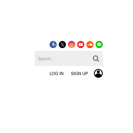
LOG IN
SIGN UP