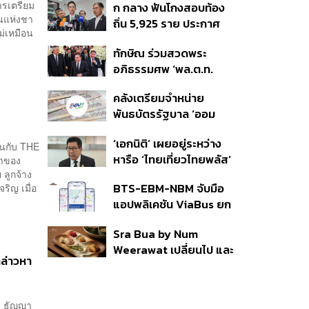
ารเตรียม
ก กลาง ฟันโกงสอบท้อง
350’ เสริมความมั่นคง
านแห่งชา
ถิ่น 5,925 ราย ประกาศ
ชายแดน
ม่เหมือน
บัญชีใหม่ 7 ส.ค. ส่วน 97
ทักษิณ ร่วมสวดพระ
ราย รอ ป.ป.ช. ขีดเส้นแล้ว
อภิธรรมศพ ‘พล.ต.ท.
เสร็จ 31 ส.ค.
ผ่อน’ บิดา ‘พักตร์พิไล ทวี
คลังเตรียมจำหน่าย
สิน’ สิริอายุ 103 ปี แกนนำ
พันธบัตรรัฐบาล ‘ออม
เพื่อไทย-บุคคลหลาก
พลัส’ รอบถัดไป เร็วสุด 4
วงการร่วมอาลัย
‘เอกนิติ’ เผยอยู่ระหว่าง
ก.ย.นี้ อาจเพิ่มสัดส่วนการ
ันกับ THE
หารือ ‘ไทยเที่ยวไทยพลัส’
จำของ
ขายแบบ Small Lot First
ลูกจ้าง
มีสิทธิใช้งบจากเงินกู้ 4
มากขึ้น
BTS-EBM-NBM จับมือ
ริญ เมื่อ
แสนล้าน มั่นใจงบต่อ ‘ไทย
แอปพลิเคชัน ViaBus ยก
ช่วยไทย พลัส’ เฟส 2 มี
ระดับการติดตามตำแหน่ง
เพียงพอ
Sra Bua by Num
รถไฟฟ้า 3 สายแบบเรียล
Weerawat เปลี่ยนไป และ
ไทม์
กล่าวหา
นี่คือเหตุผลที่เราควรกลับ
ไปอีกครั้ง
่า ธัญญา