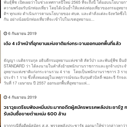
พันธุ์พืช เปิดเผยว่าในช่วงเทศกาลปีใหม่ 2565 ที่จะถึงนี้ ได้มอบนโยบายก
ความพร้อมรับนักท่องเที่ยว โดยได้เน้นย้ำให้แหล่งท่องเที่ยวของกรมอุทย
ติฯ ทุกแห่ง ดำเนินการตามนโยบายของ ศบค. และคำสั่งแต่ละจังหวัดซึ่งไ
กัน อย่างน้อยนักท่องเที่ยวที่จะเข้าไปในเขตอุทยานแ...
6 กันยายน 2019
เด้ง 4 เจ้าหน้าที่อุทยานแห่งชาติแก่งกระจานออกนอกพื้นที่แล้ว
ธัญญา เนติธรรมกุล อธิบดีกรมอุทยานแห่งชาติ สัตว์ป่า และพันธุ์พืช ยืนย
STANDARD ว่า ได้ลงนามในคำสั่งย้ายพนักงานราชการและลูกจ้างประ
อุทยานแห่งชาติแก่งกระจานรวม 4 ราย โดยเป็นพนักงานราชการ 3 ราย 
ประจำ 1 ราย ซึ่งทั้งหมดอยู่ในเหตุการณ์ขณะจับกุมตัวบิลลี่-พอละจี รักจงเจ
วันที่ 17 เมษายน ปี 2557 ออกนอกพื้นที่อุทยานแห่...
4 กันยายน 2019
วราวุธเตรียมฟ้องหมิ่นประมาทอดีตผู้สมัครพรรคพลังประชารัฐ 
รับเงินซื้อขายตำแหน่ง 600 ล้าน
จากกรณีที่อดีตผู้สมัคร ส.ส. พรรคพลังประชารัฐ ออกมาให้ข่าวกล่าวหาว