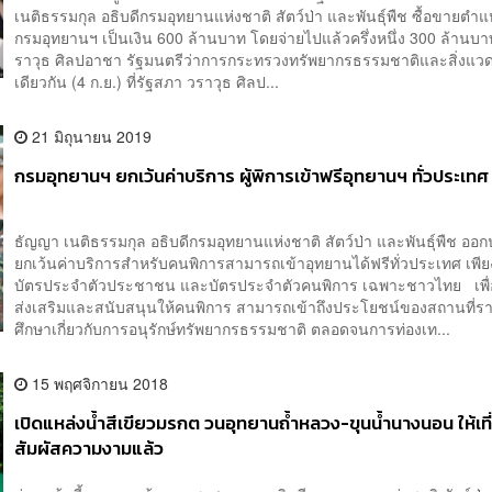
เนติธรรมกุล อธิบดีกรมอุทยานแห่งชาติ สัตว์ป่า และพันธุ์พืช ซื้อขายตำแ
กรมอุทยานฯ เป็นเงิน 600 ล้านบาท โดยจ่ายไปแล้วครึ่งหนึ่ง 300 ล้านบาท
ราวุธ ศิลปอาชา รัฐมนตรีว่าการกระทรวงทรัพยากรธรรมชาติและสิ่งแว
เดียวกัน (4 ก.ย.) ที่รัฐสภา วราวุธ ศิลป...
21 มิถุนายน 2019
กรมอุทยานฯ ยกเว้นค่าบริการ ผู้พิการเข้าฟรีอุทยานฯ ทั่วประเทศ
ธัญญา เนติธรรมกุล อธิบดีกรมอุทยานแห่งชาติ สัตว์ป่า และพันธุ์พืช อ
ยกเว้นค่าบริการสำหรับคนพิการสามารถเข้าอุทยานได้ฟรีทั่วประเทศ เพี
บัตรประจำตัวประชาชน และบัตรประจำตัวคนพิการ เฉพาะชาวไทย เพื่
ส่งเสริมและสนับสนุนให้คนพิการ สามารถเข้าถึงประโยชน์ของสถานที่
ศึกษาเกี่ยวกับการอนุรักษ์ทรัพยากรธรรมชาติ ตลอดจนการท่องเท...
15 พฤศจิกายน 2018
เปิดแหล่งน้ำสีเขียวมรกต วนอุทยานถ้ำหลวง-ขุนน้ำนางนอน ให้เที
สัมผัสความงามแล้ว