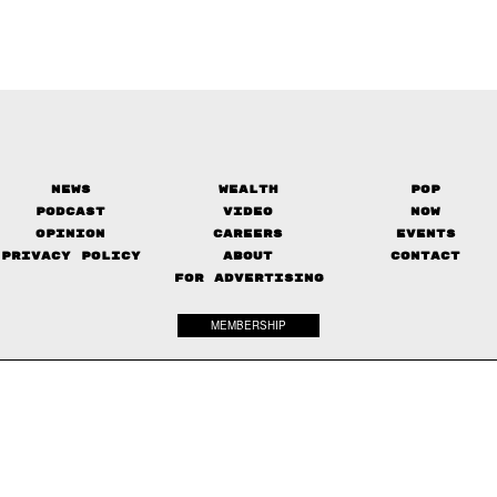
News
Wealth
Pop
Podcast
Video
Now
Opinion
Careers
Events
Privacy Policy
About
Contact
FOR ADVERTISING
MEMBERSHIP
© 2017-
2026
The Standard. All rights reserved.