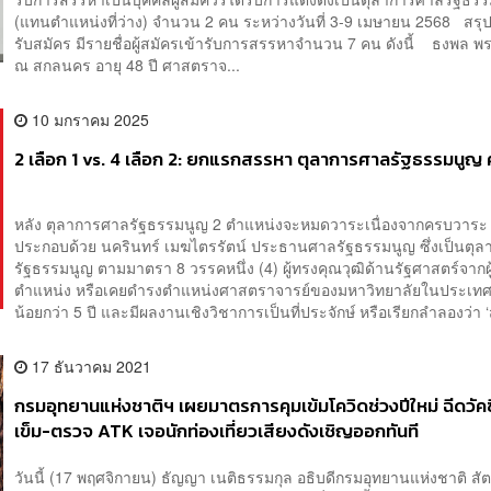
(แทนตำแหน่งที่ว่าง) จำนวน 2 คน ระหว่างวันที่ 3-9 เมษายน 2568 สร
รับสมัคร มีรายชื่อผู้สมัครเข้ารับการสรรหาจำนวน 7 คน ดังนี้ ธงพล
ณ สกลนคร อายุ 48 ปี ศาสตราจ...
10 มกราคม 2025
2 เลือก 1 vs. 4 เลือก 2: ยกแรกสรรหา ตุลาการศาลรัฐธรรมนูญ 
หลัง ตุลาการศาลรัฐธรรมนูญ 2 ตำแหน่งจะหมดวาระเนื่องจากครบวาระ
ประกอบด้วย ​นครินทร์ เมฆไตรรัตน์ ประธานศาลรัฐธรรมนูญ ซึ่งเป็นตุ
รัฐธรรมนูญ ตามมาตรา 8 วรรคหนึ่ง (4) ผู้ทรงคุณวุฒิด้านรัฐศาสตร์จากผ
ตำแหน่ง หรือเคยดำรงตำแหน่งศาสตราจารย์ของมหาวิทยาลัยในประเทศ
น้อยกว่า 5 ปี และมีผลงานเชิงวิชาการเป็นที่ประจักษ์ หรือเรียกลำลองว่า ‘
17 ธันวาคม 2021
กรมอุทยานแห่งชาติฯ เผยมาตรการคุมเข้มโควิดช่วงปีใหม่ ฉีดวัคซ
เข็ม-ตรวจ ATK เจอนักท่องเที่ยวเสียงดังเชิญออกทันที
วันนี้ (17 พฤศจิกายน) ธัญญา เนติธรรมกุล อธิบดีกรมอุทยานแห่งชาติ สัต