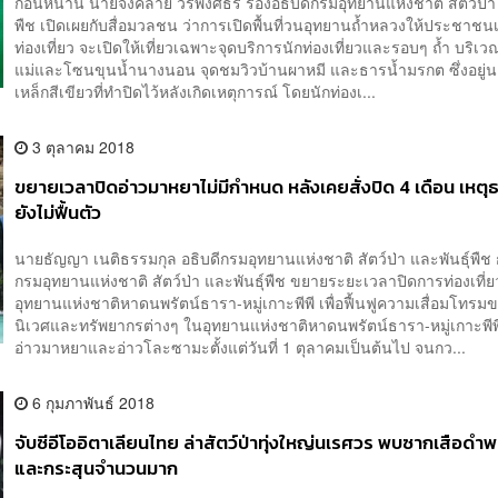
ก่อนหน้านี้ นายจงคล้าย วรพงศธร รองอธิบดีกรมอุทยานแห่งชาติ สัตว์ป่า 
พืช เปิดเผยกับสื่อมวลชน ว่าการเปิดพื้นที่วนอุทยานถ้ำหลวงให้ประชาชน
ท่องเที่ยว จะเปิดให้เที่ยวเฉพาะจุดบริการนักท่องเที่ยวและรอบๆ ถ้ำ บริเ
แม่และโซนขุนน้ำนางนอน จุดชมวิวบ้านผาหมี และธารน้ำมรกต ซึ่งอยู่น
เหล็กสีเขียวที่ทำปิดไว้หลังเกิดเหตุการณ์ โดยนักท่องเ...
3 ตุลาคม 2018
ขยายเวลาปิดอ่าวมาหยาไม่มีกำหนด หลังเคยสั่งปิด 4 เดือน เหตุ
ยังไม่ฟื้นตัว
นายธัญญา เนติธรรมกุล อธิบดีกรมอุทยานแห่งชาติ สัตว์ป่า และพันธุ์พืช 
กรมอุทยานแห่งชาติ สัตว์ป่า และพันธุ์พืช ขยายระยะเวลาปิดการท่องเที่
อุทยานแห่งชาติหาดนพรัตน์ธารา-หมู่เกาะพีพี เพื่อฟื้นฟูความเสื่อมโทร
นิเวศและทรัพยากรต่างๆ ในอุทยานแห่งชาติหาดนพรัตน์ธารา-หมู่เกาะพีพ
อ่าวมาหยาและอ่าวโละซามะตั้งแต่วันที่ 1 ตุลาคมเป็นต้นไป จนกว...
6 กุมภาพันธ์ 2018
จับซีอีโออิตาเลียนไทย ล่าสัตว์ป่าทุ่งใหญ่นเรศวร พบซากเสือดำพ
และกระสุนจำนวนมาก