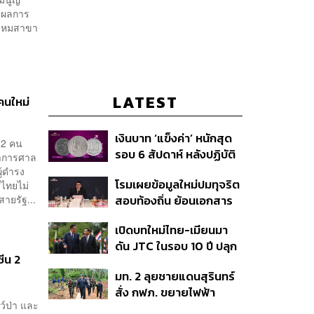
ุปผลการ
 พรหมสาขา
LATEST
คนใหม่
เงินบาท ‘แข็งค่า’ หนักสุด
 2 คน
รอบ 6 สัปดาห์ หลังปฏิบัติ
ลาการศาล
การแทรกแซงเยนของ
ู้ดำรง
โรมเผยข้อมูลใหม่ปมทุจริต
ไทยไม่
สหรัฐฯ-ญี่ปุ่น Standard
สอบท้องถิ่น ย้อนเอกสาร
สายรัฐ...
Chartered เปิดเป้าสิ้นปีนี้
ประชุมปี 2567 พบชื่อ
จ่อแข็งต่อแตะ 32.50 บาท
เปิดบทใหม่ไทย-เมียนมา
อนุทิน จ่อสอบต่อเอี่ยว
ต่อดอลลาร์
ดัน JTC ในรอบ 10 ปี ปลุก
ตัดตอน ม.บูรพา หรือไม่
ีน 2
‘เส้นเลือดใหญ่’ ค้า
มท. 2 ลุยชายแดนสุรินทร์
ชายแดน ท่าเรือน้ำลึก
สั่ง กฟภ. ขยายไฟฟ้า
ทวาย
ว์ป่า และ
‘ปราสาทตาควาย–เนิน