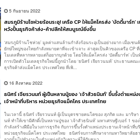
5 กันยายน 2022
สมรภูมิร้านโชห่วยร้อนระอุ! เครือ CP ให้แม็คโครส่ง ‘บัดดี้มาร์ท’ เ
หวังปั้นธุรกิจค้าส่ง-ค้าปลีกให้สมบูรณ์ยิ่งขึ้น
‘สมรภูมิร้านโชห่วย’ มูลค่าแสนล้านกำลังร้อนระอุเป็นอย่างมาก เมื่อเชนค
ยักษ์ใหญ่ของไทยกำลังหมายตาที่จะเข้าเจาะ ล่าสุดเป็นคิวของเครือ CP ที่
โมเดลที่หลากหลายแต่ก็อยากบุกด้วย โดยให้แม็คโครส่ง ‘บัดดี้มาร์ท’ เป็
การเปิดตัวโมเดลธุรกิจใหม่นี้ถูกนำโดย ‘ธนิศร์ เจียรวนนท์’ ประธานคณะผ
ธุรกิจค้าส่งแม็คโคร ประเทศไทย ที่เพิ...
16 สิงหาคม 2022
ธนิศร์ เจียรวนนท์ ผู้เป็นหลานปู่ของ ‘เจ้าสัวธนินท์’ ขึ้นรั้งตำแหน
เจ้าหน้าที่บริหาร หน่วยธุรกิจแม็คโคร ประเทศไทย
ในเวลานี้ ธนิศร์ เจียรวนนท์ ผู้เป็นบุตรชายคนโตของ สุภกิต และ มาริษา
นท์ ทำให้เขามีศักดิ์เป็นหลานปู่ของ ‘เจ้าสัวธนินท์’ มหาเศรษฐีเบอร์ 1 ขอ
กำลังสร้างฝีมือในวงการธุรกิจ กับการขึ้นรั้งตำแหน่งประธานเจ้าหน้าที่บ
หน่วยธุรกิจแม็คโคร ประเทศไทย ธนิศร์จบการศึกษาจากมหาวิทยาลัยฮา
จากนั้นไปทำงานในตำแหน่งนักวิเคราะห์ให้กับธนา...