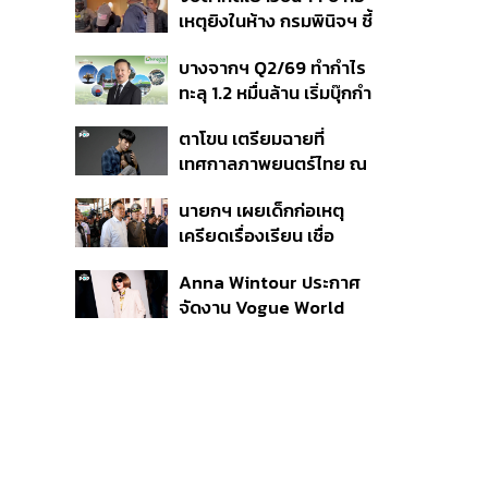
สิกวิดีโอ
เหตุยิงในห้าง กรมพินิจฯ ชี้
ประพฤติดี-รับการรักษาต่อ
บางจากฯ Q2/69 ทำกำไร
เนื่อง ประเมินปล่อยตัว
ทะลุ 1.2 หมื่นล้าน เริ่มบุ๊กกำ
ไร ‘SAF’ เชิงพาณิชย์ครั้ง
ตาโขน เตรียมฉายที่
แรก หนุนรายได้ครึ่งปีทะลุ
เทศกาลภาพยนตร์ไทย ณ
3.2 แสนล้าน
ประเทศบราซิล
นายกฯ เผยเด็กก่อเหตุ
เครียดเรื่องเรียน เชื่อ
เตรียมการเป็นขั้นตอน ชี้มี
Anna Wintour ประกาศ
กระสุนอีกกว่า 30 นัด หาก
จัดงาน Vogue World
ไม่จบชีวิตตัวเองอาจสูญ
2027 ที่ซานฟรานซิสโก
เสียเพิ่ม