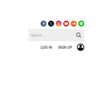
LOG IN
SIGN UP