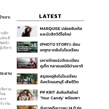
LATEST
ข้าเจาะ
MARQUISE ปล่อยซิงเกิล
้าปลีก
และมิวสิกวิดีโอใหม่
แม้จะมี
IRONIC ที่เสียดสีความ
นทัพหน้า
(PHOTO STORY): ย้อน
สัมพันธ์สุด Toxic
ู้บริหาร
เหตุกราดยิงในโรงเรียน
ต่างประเทศ ที่ผู้ก่อเหตุเป็น
มหาดไทยเร่งจัดระเบียบ
นักเรียน
ภูเก็ต ทลายนอมินีต่างชาติ
คุมเจ็ตสกี สางบริษัทฮุบ
่งประธาน
สรุปเหตุยิงในโรงเรียน
ที่ดิน เคลียร์ใบอนุญาต
จังหวัดนนทบุรี เสียชีวิต
โรงแรมค้าง 7 ปี
รวม 8 ราย โฆษก ตร. เผย
 เจียรวน
PP KRIT ส่งซิงเกิลใหม่
ปมค้นประวัติคดีกราดยิงที่
งไทย
‘Your Candy’ พร้อมพา
สหรัฐฯ
ริหาร
ต้าเหนิง และ ณิชา ร่วมมิว
ร์วาร์ด
จับตาคดีเยาวชน 14 ปี ก่อ